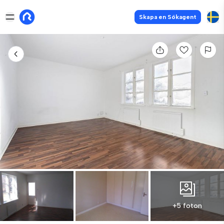
Skapa en Sökagent
+5 foton