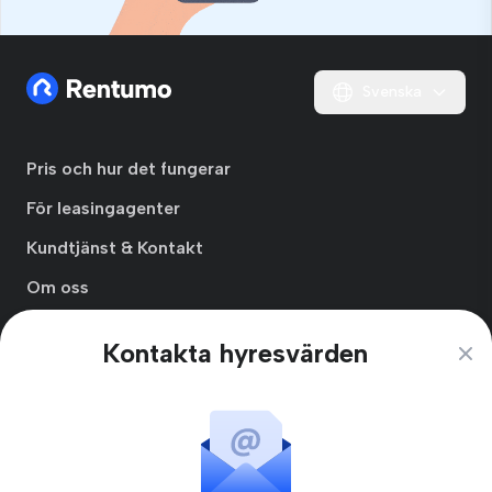
Svenska
Pris och hur det fungerar
För leasingagenter
Kundtjänst & Kontakt
Om oss
Integritetspolicy
Kontakta hyresvärden
Clos
Användarvillkor
Prenumerationsvillkor
Skapa Hyresgästprofil
Blogg