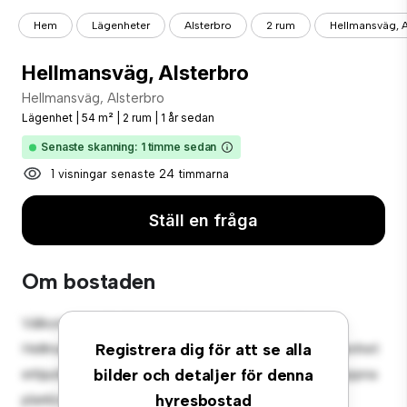
Hem
Lägenheter
Alsterbro
2 rum
Hellmansväg, A
Hellmansväg, Alsterbro
Hellmansväg, Alsterbro
Lägenhet
|
54 m²
|
2 rum
|
1 år sedan
Senaste skanning: 1 timme sedan
1 visningar senaste 24 timmarna
Ställ en fråga
Om bostaden
Välkommen till ditt nya urbana tillflyktsort på
Hellmansväg, Alsterbro! Denna moderna 2-rumslägenhet
Registrera dig för att se alla
erbjuder ett elegant och mysigt vardagsrum. Den öppna
bilder och detaljer för denna
planlösningen är perfekt för underhållning, och det
hyresbostad