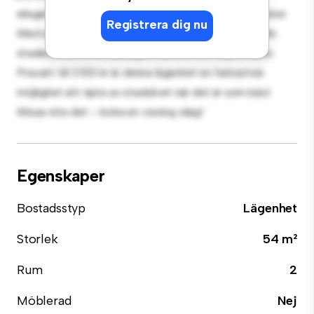
eleganta köket är utrustat med förstklassiga apparater.
Registrera dig nu
Med sitt utmärkta läge ligger du bara några steg från
stadens bästa restauranger, butiker och nöjesställen.
Prisvärt till 3 100 kr är denna lägenhet en fantastisk
möjlighet att njuta av stadslivet när det är som bäst.
Missa inte det – boka en visning idag!
Egenskaper
Bostadsstyp
Lägenhet
Storlek
54 m²
Rum
2
Möblerad
Nej