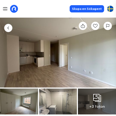
Skapa en Sökagent
+3 foton