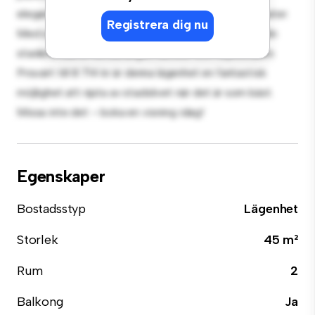
eleganta köket är utrustat med förstklassiga apparater.
Registrera dig nu
Med sitt utmärkta läge ligger du bara några steg från
stadens bästa restauranger, butiker och nöjesställen.
Prisvärt till 8 714 kr är denna lägenhet en fantastisk
möjlighet att njuta av stadslivet när det är som bäst.
Missa inte det – boka en visning idag!
Egenskaper
Bostadsstyp
Lägenhet
Storlek
45 m²
Rum
2
Balkong
Ja