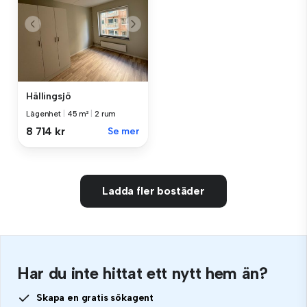
Hällingsjö
Lägenhet
|
45 m²
|
2 rum
8 714 kr
Se mer
Ladda fler bostäder
Har du inte hittat ett nytt hem än?
Skapa en gratis sökagent