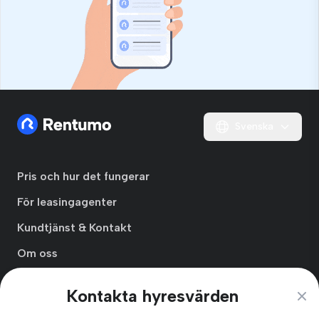
Svenska
Pris och hur det fungerar
För leasingagenter
Kundtjänst & Kontakt
Om oss
Integritetspolicy
Kontakta hyresvärden
Clos
Användarvillkor