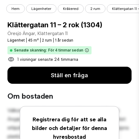
Hem
Lägenheter
Kråkered
2 rum
Klättergatan 11 
Klättergatan 11 – 2 rok (1304)
Öresjö Ängar, Klättergatan 11
Lägenhet
|
45 m²
|
2 rum
|
1 år sedan
Senaste skanning: För 4 timmar sedan
1 visningar senaste 24 timmarna
Ställ en fråga
Om bostaden
Välkommen till ditt nya urbana tillflyktsort på Öresjö
Ängar, Klättergatan 11! Denna moderna 2-rumslägenhet
Registrera dig för att se alla
erbjuder ett elegant och mysigt vardagsrum. Den öppna
bilder och detaljer för denna
planlösningen är perfekt för underhållning, och det
hyresbostad