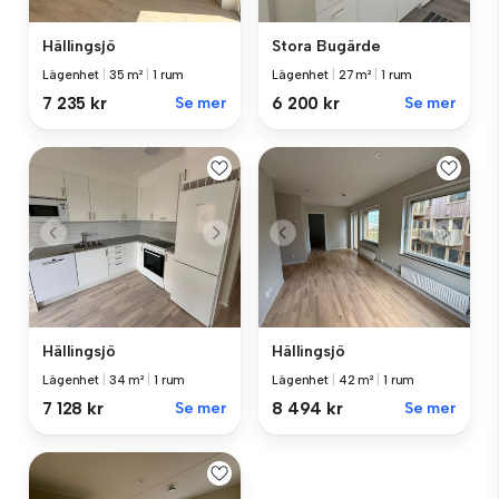
Hällingsjö
Stora Bugärde
Lägenhet
|
35 m²
|
1 rum
Lägenhet
|
27 m²
|
1 rum
7 235 kr
Se mer
6 200 kr
Se mer
Hällingsjö
Hällingsjö
Lägenhet
|
34 m²
|
1 rum
Lägenhet
|
42 m²
|
1 rum
7 128 kr
Se mer
8 494 kr
Se mer