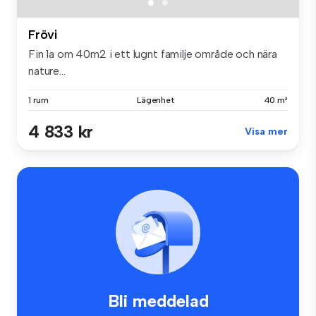
Frövi
Fin 1a om 40m2 i ett lugnt familje område och nära
nature...
1 rum
Lägenhet
40 m²
4 833 kr
Visa mer
Bli meddelad