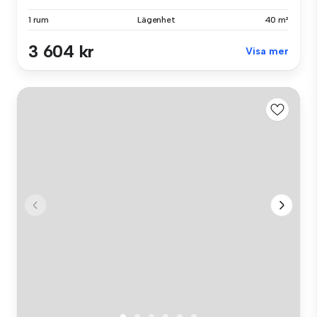
1 rum
Lägenhet
40 m²
3 604 kr
Visa mer