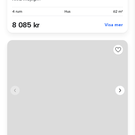
4 rum
Hus
62 m²
8 085 kr
Visa mer