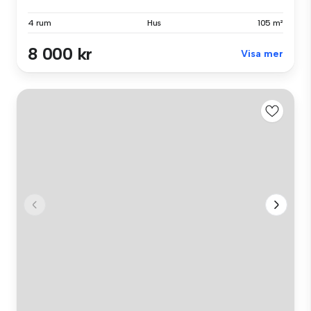
4 rum
Hus
105 m²
8 000 kr
Visa mer