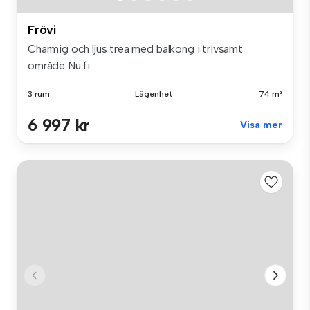
Frövi
Charmig och ljus trea med balkong i trivsamt
område Nu fi...
3 rum
Lägenhet
74 m²
6 997 kr
Visa mer