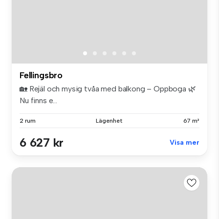
Fellingsbro
🏡 Rejäl och mysig tvåa med balkong – Oppboga 🌿
Nu finns e...
2 rum
Lägenhet
67 m²
6 627 kr
Visa mer