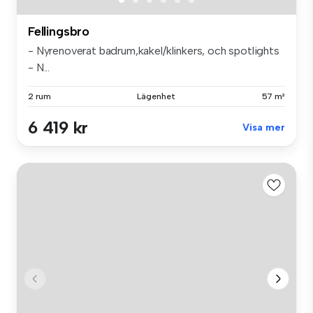
Fellingsbro
- Nyrenoverat badrum,kakel/klinkers, och spotlights
- N...
2 rum
Lägenhet
57 m²
6 419 kr
Visa mer