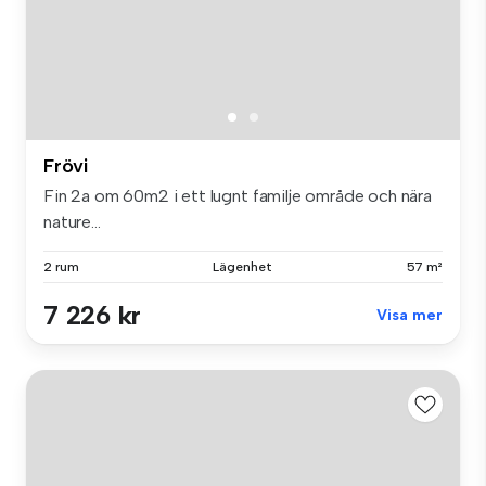
Frövi
Fin 2a om 60m2 i ett lugnt familje område och nära
nature...
2 rum
Lägenhet
57 m²
7 226 kr
Visa mer