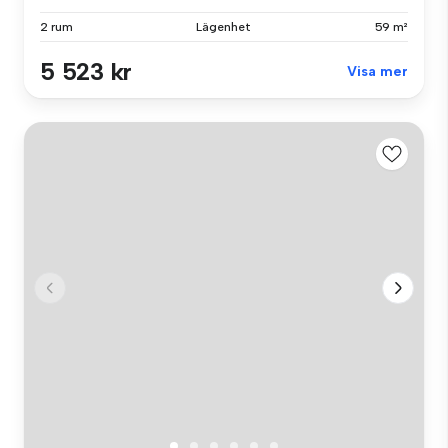
2 rum
Lägenhet
59 m²
5 523 kr
Visa mer