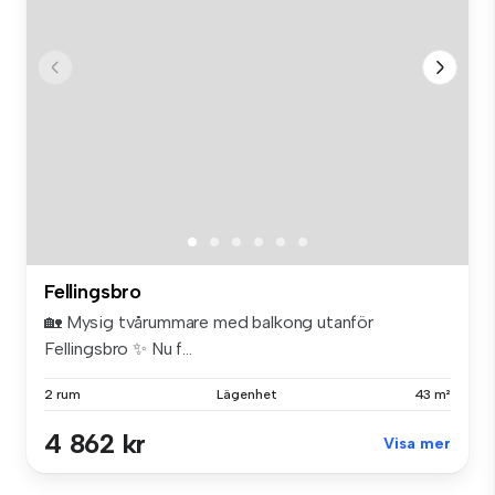
Fellingsbro
🏡 Mysig tvårummare med balkong utanför
Fellingsbro ✨ Nu f...
2 rum
Lägenhet
43 m²
4 862 kr
Visa mer