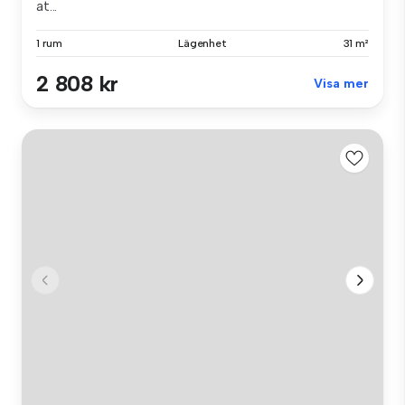
at...
1 rum
Lägenhet
31 m²
2 808 kr
Visa mer