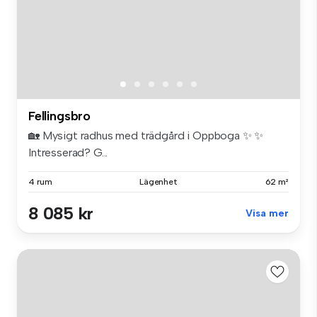
Fellingsbro
🏡 Mysigt radhus med trädgård i Oppboga ✨ ✨
Intresserad? G...
4 rum
Lägenhet
62 m²
8 085 kr
Visa mer