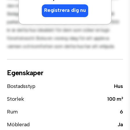
den mysiga interiören ger en bekväm tillflyktsort.
Registrera dig nu
Beläget i ett familjevänligt område, har du tillgång till
parker, skolor och samhällsfaciliteter. Prisvärt till 19 500
kr är detta hus idealiskt för dem som söker en lugn
förortslivsstil. Boka en visning idag för att uppleva
värmen och komforten som detta hus har att erbjuda.
Egenskaper
Bostadsstyp
Hus
Storlek
100 m²
Rum
6
Möblerad
Ja