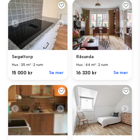
Segeltorp
Råsunda
Hus
|
35 m²
|
2 rum
Hus
|
44 m²
|
2 rum
15 000 kr
Se mer
16 330 kr
Se mer