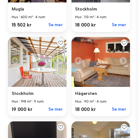
Mugla
Stockholm
Hus
|
600 m²
|
4 rum
Hus
|
113 m²
|
4 rum
15 502 kr
Se mer
18 000 kr
Se mer
Stockholm
Hägersten
Hus
|
198 m²
|
9 rum
Hus
|
90 m²
|
4 rum
19 000 kr
Se mer
18 000 kr
Se mer