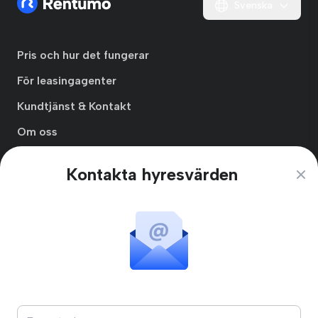
Svenska
Pris och hur det fungerar
För leasingagenter
Kundtjänst & Kontakt
Om oss
Integritetspolicy
Kontakta hyresvärden
Clos
Användarvillkor
Prenumerationsvillkor
Skapa Hyresgästprofil
Blogg
Online Minds AB
Kungsbro Strand 29