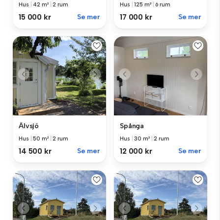
Hus
|
42 m²
|
2 rum
Hus
|
125 m²
|
6 rum
15 000 kr
Se mer
17 000 kr
Se mer
Älvsjö
Spånga
Hus
|
50 m²
|
2 rum
Hus
|
30 m²
|
2 rum
14 500 kr
Se mer
12 000 kr
Se mer