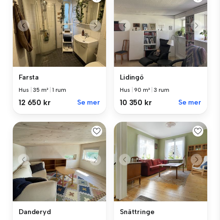
Farsta
Lidingö
Hus
|
35 m²
|
1 rum
Hus
|
90 m²
|
3 rum
12 650 kr
Se mer
10 350 kr
Se mer
Danderyd
Snättringe