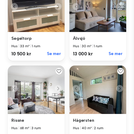
Segeltorp
Älvsjö
Hus
|
33 m²
|
1 rum
Hus
|
30 m²
|
1 rum
10 500 kr
Se mer
13 000 kr
Se mer
Rissne
Hägersten
Hus
|
68 m²
|
3 rum
Hus
|
40 m²
|
2 rum