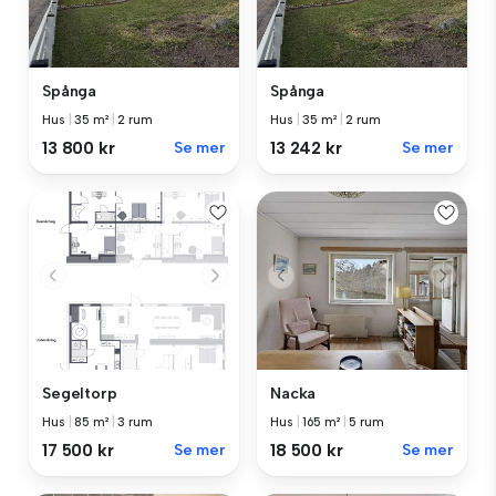
Spånga
Spånga
Hus
|
35 m²
|
2 rum
Hus
|
35 m²
|
2 rum
13 800 kr
Se mer
13 242 kr
Se mer
Segeltorp
Nacka
Hus
|
85 m²
|
3 rum
Hus
|
165 m²
|
5 rum
17 500 kr
Se mer
18 500 kr
Se mer