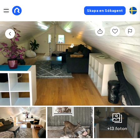
Skapa en Sökagent
+13 foton