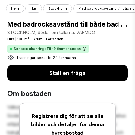
Hem
Hus
Stockholm
Med badrocksavstånd till både bad
Med badrocksavstånd till både bad i sjö och hav!
STOCKHOLM, Söder om tullarna, VÄRMDÖ
Hus
|
100 m²
|
6 rum
|
1 år sedan
Senaste skanning: För 9 timmar sedan
1 visningar senaste 24 timmarna
Ställ en fråga
Om bostaden
Välkommen till din nya förortsoas på STOCKHOLM,
Söder om tullarna, VÄRMDÖ! Detta charmiga 6-rumshus
Registrera dig för att se alla
erbjuder en rymlig och välkomnande miljö. Den stora
bilder och detaljer för denna
bakgården är perfekt för utomhussammankomster, och
hyresbostad