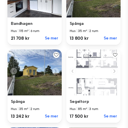
Bandhagen
Spånga
Hus
|
115 m²
|
6 rum
Hus
|
35 m²
|
2 rum
21 708 kr
Se mer
13 800 kr
Se mer
Spånga
Segeltorp
Hus
|
35 m²
|
2 rum
Hus
|
85 m²
|
3 rum
13 242 kr
Se mer
17 500 kr
Se mer