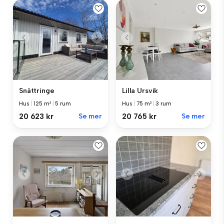
Snättringe
Lilla Ursvik
Hus
|
125 m²
|
5 rum
Hus
|
75 m²
|
3 rum
20 623 kr
Se mer
20 765 kr
Se mer