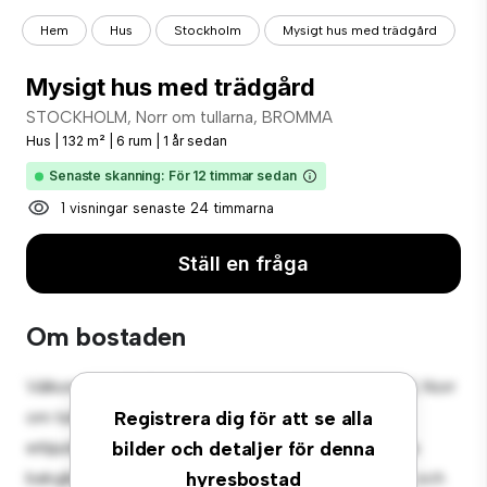
Hem
Hus
Stockholm
Mysigt hus med trädgård
Mysigt hus med trädgård
STOCKHOLM, Norr om tullarna, BROMMA
Hus
|
132 m²
|
6 rum
|
1 år sedan
Senaste skanning: För 12 timmar sedan
1 visningar senaste 24 timmarna
Ställ en fråga
Om bostaden
Välkommen till din nya förortsoas på STOCKHOLM, Norr
om tullarna, BROMMA! Detta charmiga 6-rumshus
Registrera dig för att se alla
erbjuder en rymlig och välkomnande miljö. Den stora
bilder och detaljer för denna
bakgården är perfekt för utomhussammankomster, och
hyresbostad