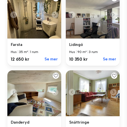
Farsta
Lidingö
Hus
|
35 m²
|
1 rum
Hus
|
90 m²
|
3 rum
12 650 kr
Se mer
10 350 kr
Se mer
Danderyd
Snättringe