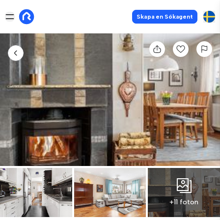
Skapa en Sökagent
+11 foton