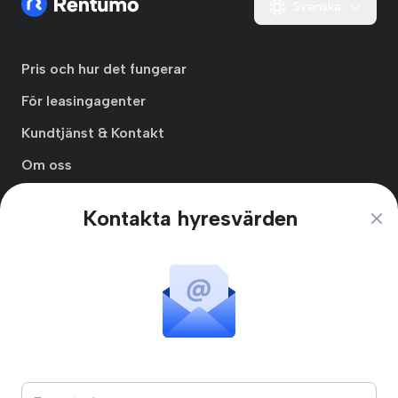
Svenska
Pris och hur det fungerar
För leasingagenter
Kundtjänst & Kontakt
Om oss
Integritetspolicy
Kontakta hyresvärden
Clos
Användarvillkor
Prenumerationsvillkor
Skapa Hyresgästprofil
Blogg
Online Minds AB
Kungsbro Strand 29