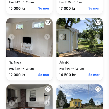
Hus
|
42 m²
|
2 rum
Hus
|
125 m²
|
6 rum
15 000 kr
Se mer
17 000 kr
Se mer
Spånga
Älvsjö
Hus
|
30 m²
|
2 rum
Hus
|
50 m²
|
2 rum
12 000 kr
Se mer
14 500 kr
Se mer