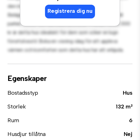
den mysiga interiören ger en bekväm tillflyktsort.
Registrera dig nu
Beläget i ett familjevänligt område, har du tillgång till
parker, skolor och samhällsfaciliteter. Prisvärt till 22 000
kr är detta hus idealiskt för dem som söker en lugn
förortslivsstil. Boka en visning idag för att uppleva
värmen och komforten som detta hus har att erbjuda.
Egenskaper
Bostadsstyp
Hus
Storlek
132 m²
Rum
6
Husdjur tillåtna
Nej