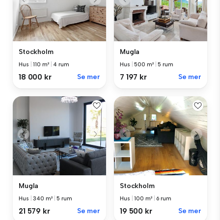
Stockholm
Mugla
Hus
|
110 m²
|
4 rum
Hus
|
500 m²
|
5 rum
18 000 kr
Se mer
7 197 kr
Se mer
Mugla
Stockholm
Hus
|
340 m²
|
5 rum
Hus
|
100 m²
|
6 rum
21 579 kr
Se mer
19 500 kr
Se mer