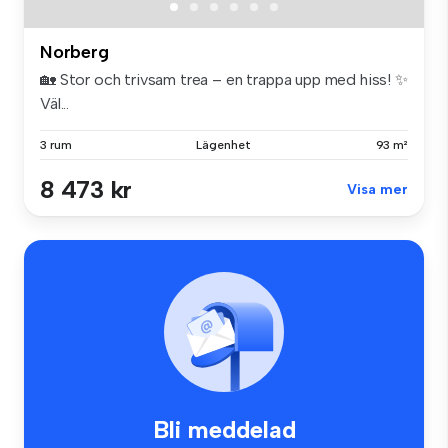
Norberg
🏡 Stor och trivsam trea – en trappa upp med hiss! ✨
Väl...
3 rum
Lägenhet
93 m²
8 473 kr
Visa mer
Bli meddelad