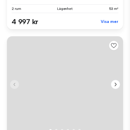
2 rum
Lägenhet
53 m²
4 997 kr
Visa mer