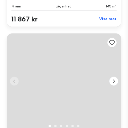
4 rum
Lägenhet
145 m²
11 867 kr
Visa mer