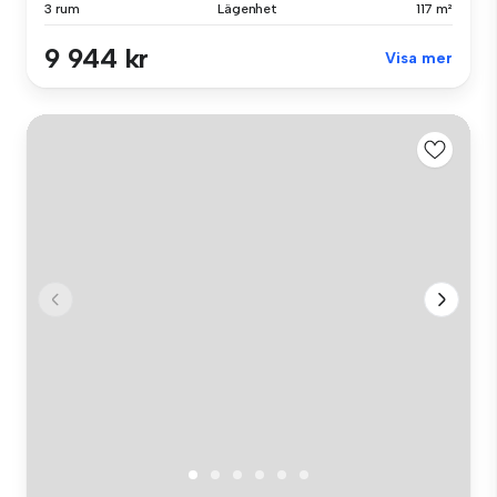
3 rum
Lägenhet
117 m²
9 944 kr
Visa mer