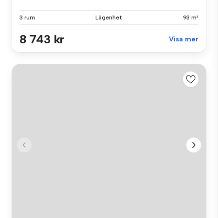
3 rum
Lägenhet
93 m²
8 743 kr
Visa mer