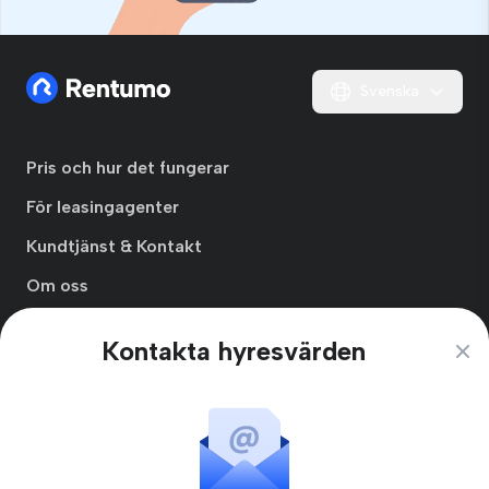
Svenska
Pris och hur det fungerar
För leasingagenter
Kundtjänst & Kontakt
Om oss
Integritetspolicy
Kontakta hyresvärden
Clos
Användarvillkor
Prenumerationsvillkor
Skapa Hyresgästprofil
Blogg