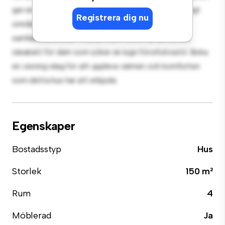
ger en bekväm tillflyktsort. Beläget i ett familjevänligt
Registrera dig nu
område, har du tillgång till parker, skolor och
samhällsfaciliteter. Prisvärt till 4 100 kr är detta hus
idealiskt för dem som söker en lugn förortslivsstil. Boka
en visning idag för att uppleva värmen och komforten
som detta hus har att erbjuda.
Egenskaper
Bostadsstyp
Hus
Storlek
150 m²
Rum
4
Möblerad
Ja