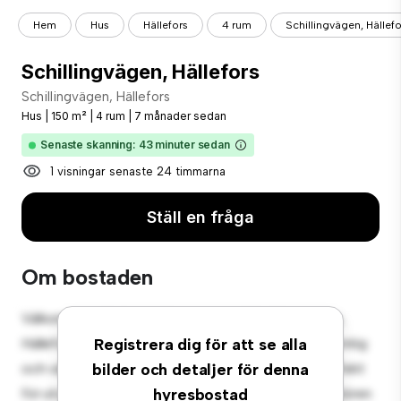
Hem
Hus
Hällefors
4 rum
Schillingvägen, Hällefo
Schillingvägen, Hällefors
Schillingvägen, Hällefors
Hus
|
150 m²
|
4 rum
|
7 månader sedan
Senaste skanning: 43 minuter sedan
1 visningar senaste 24 timmarna
Ställ en fråga
Om bostaden
Välkommen till din nya förortsoas på Schillingvägen,
Hällefors! Detta charmiga 4-rumshus erbjuder en rymlig
Registrera dig för att se alla
och välkomnande miljö. Den stora bakgården är perfekt
bilder och detaljer för denna
för utomhussammankomster, och den mysiga interiören
hyresbostad