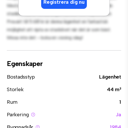
Registrera dig nu
Med sitt utmärkta läge ligger du bara några steg från
stadens bästa restauranger, butiker och nöjesställen.
Prisvärt till 5 681 kr är denna lägenhet en fantastisk
möjlighet att njuta av stadslivet när det är som bäst.
Missa inte det – boka en visning idag!
Egenskaper
Bostadsstyp
Lägenhet
Storlek
44 m²
Rum
1
Parkering
Ja
Byggnadsår
1984