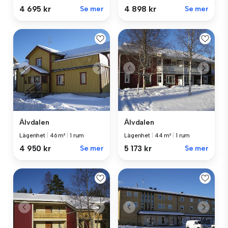
4 695 kr
Se mer
4 898 kr
Se mer
Älvdalen
Älvdalen
Lägenhet
|
46 m²
|
1 rum
Lägenhet
|
44 m²
|
1 rum
4 950 kr
Se mer
5 173 kr
Se mer