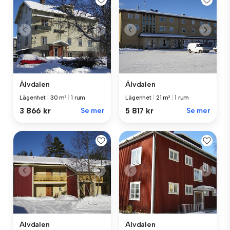
Älvdalen
Älvdalen
Lägenhet
|
30 m²
|
1 rum
Lägenhet
|
21 m²
|
1 rum
3 866 kr
Se mer
5 817 kr
Se mer
Älvdalen
Älvdalen