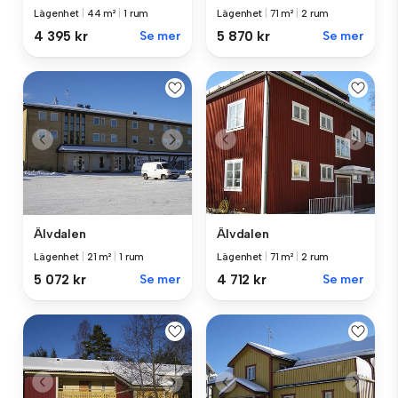
Lägenhet
|
44 m²
|
1 rum
Lägenhet
|
71 m²
|
2 rum
4 395 kr
Se mer
5 870 kr
Se mer
Älvdalen
Älvdalen
Lägenhet
|
21 m²
|
1 rum
Lägenhet
|
71 m²
|
2 rum
5 072 kr
Se mer
4 712 kr
Se mer