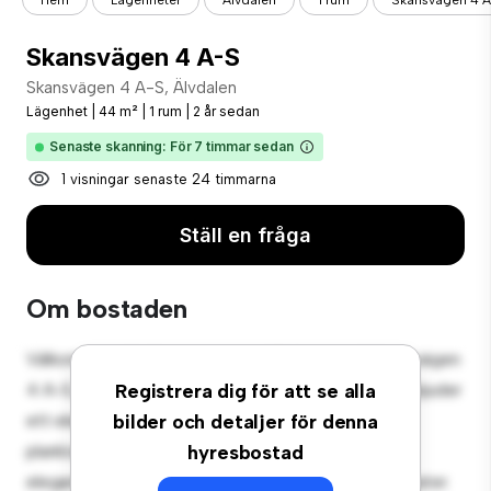
Hem
Lägenheter
Älvdalen
1 rum
Skansvägen 4 
Skansvägen 4 A-S
Skansvägen 4 A-S, Älvdalen
Lägenhet
|
44 m²
|
1 rum
|
2 år sedan
Senaste skanning: För 7 timmar sedan
1 visningar senaste 24 timmarna
Ställ en fråga
Om bostaden
Välkommen till ditt nya urbana tillflyktsort på Skansvägen
4 A-S, Älvdalen! Denna moderna 1-rumslägenhet erbjuder
Registrera dig för att se alla
ett elegant och mysigt vardagsrum. Den öppna
bilder och detaljer för denna
planlösningen är perfekt för underhållning, och det
hyresbostad
eleganta köket är utrustat med förstklassiga apparater.