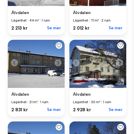
Älvdalen
Älvdalen
Lägenhet
|
44 m²
|
1 rum
Lägenhet
|
71 m²
|
2 rum
2 213 kr
Se mer
2 012 kr
Se mer
Älvdalen
Älvdalen
Lägenhet
|
21 m²
|
1 rum
Lägenhet
|
30 m²
|
1 rum
2 831 kr
Se mer
2 928 kr
Se mer