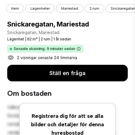
Hem
Lägenheter
Mariestad
2 rum
Snickaregatan
Snickaregatan, Mariestad
Snickaregatan, Mariestad
Lägenhet
|
62 m²
|
2 rum
|
1 år sedan
Senaste skanning: 9 minuter sedan
2 visningar senaste 24 timmarna
Ställ en fråga
Om bostaden
Välkommen till ditt nya urbana tillflyktsort på
Snickaregatan, Mariestad! Denna moderna 2-
Registrera dig för att se alla
rumslägenhet erbjuder ett elegant och mysigt
bilder och detaljer för denna
vardagsrum. Den öppna planlösningen är perfekt för
hyresbostad