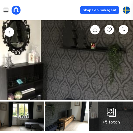
Skapa en Sökagent
+5 foton