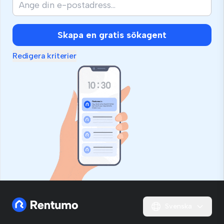
Skapa en gratis sökagent
Redigera kriterier
Svenska