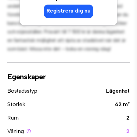
underhållning, och det eleganta köket är utrustat med
Registrera dig nu
förstklassiga apparater. Med sitt utmärkta läge ligger du
bara några steg från stadens bästa restauranger, butiker
och nöjesställen. Prisvärt till 7 500 kr är denna lägenhet
en fantastisk möjlighet att njuta av stadslivet när det är
som bäst. Missa inte det – boka en visning idag!
Egenskaper
Bostadsstyp
Lägenhet
Storlek
62 m²
Rum
2
Våning
2