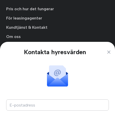
Pris och hur det fungerar
För leasingagenter
Kundtjänst & Kontakt
Om oss
Integritetspolicy
Kontakta hyresvärden
Clos
Användarvillkor
Prenumerationsvillkor
Skapa Hyresgästprofil
Blogg
Online Minds AB
Kungsbro Strand 29
112 26 Stockholm, Sverige