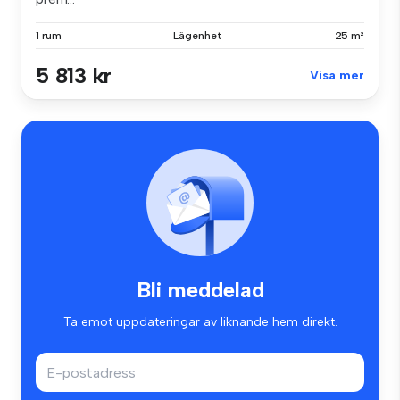
1 rum
Lägenhet
25 m²
5 813 kr
Visa mer
Bli meddelad
Ta emot uppdateringar av liknande hem direkt.