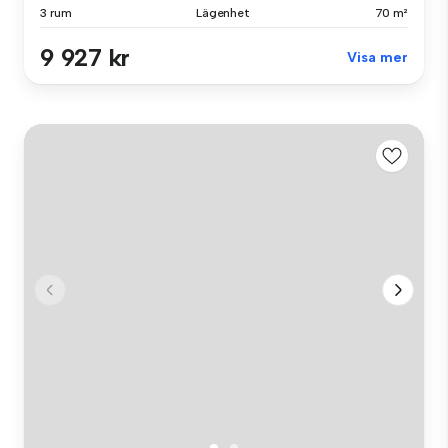
3 rum
Lägenhet
70 m²
9 927 kr
Visa mer