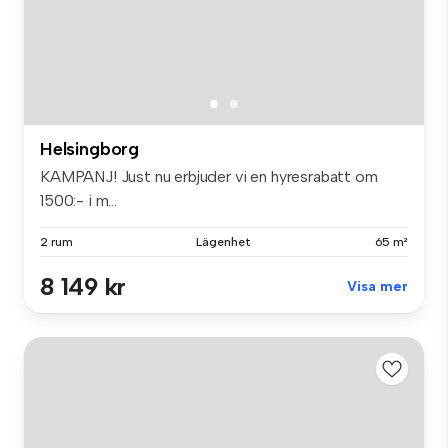
Helsingborg
KAMPANJ! Just nu erbjuder vi en hyresrabatt om
1500:- i m...
2 rum
Lägenhet
65 m²
8 149 kr
Visa mer