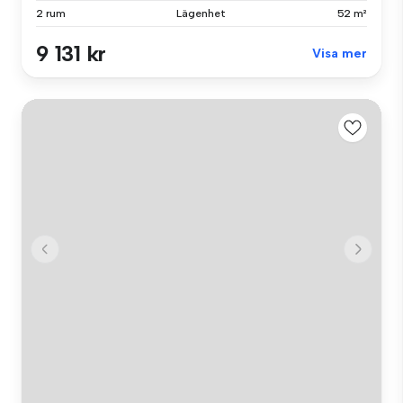
2 rum
Lägenhet
52 m²
9 131 kr
Visa mer