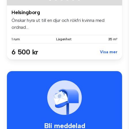
Helsingborg
Önskar hyra ut till en djur och rökfri kvinna med
ordnad...
1 rum
Lägenhet
35 m²
6 500 kr
Visa mer
Bli meddelad