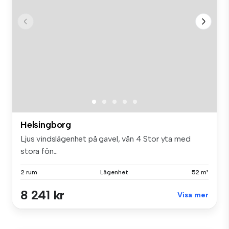
Helsingborg
Ljus vindslägenhet på gavel, vån 4 Stor yta med
stora fön...
2 rum
Lägenhet
52 m²
8 241 kr
Visa mer