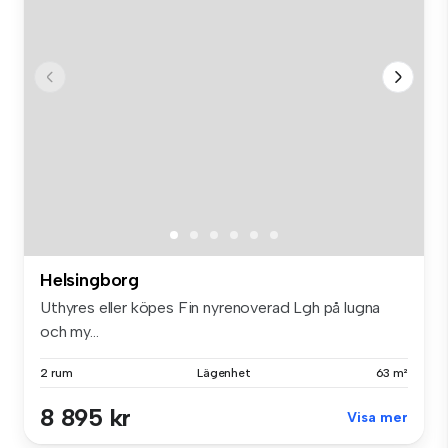
Helsingborg
Uthyres eller köpes Fin nyrenoverad Lgh på lugna
och my...
2 rum
Lägenhet
63 m²
8 895 kr
Visa mer