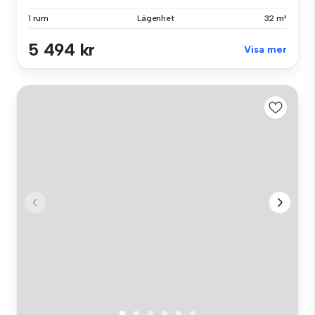
1 rum
Lägenhet
32 m²
5 494 kr
Visa mer