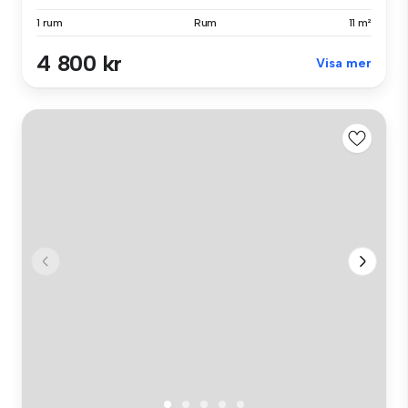
1 rum
Rum
11 m²
4 800 kr
Visa mer