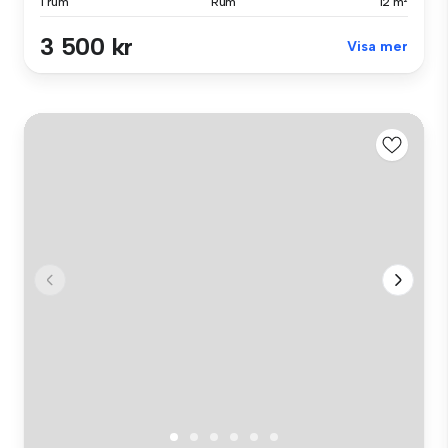
1 rum
Rum
12 m²
3 500 kr
Visa mer