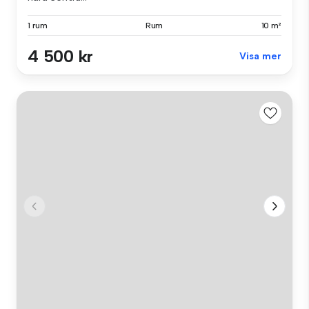
1 rum
Rum
10 m²
4 500 kr
Visa mer