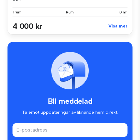
1 rum
Rum
10 m²
4 000 kr
Visa mer
Bli meddelad
Ta emot uppdateringar av liknande hem direkt.