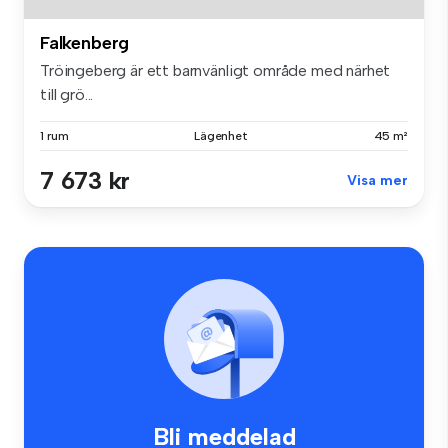
Falkenberg
Tröingeberg är ett barnvänligt område med närhet
till grö...
1 rum
Lägenhet
45 m²
7 673 kr
Visa mer
Bli meddelad