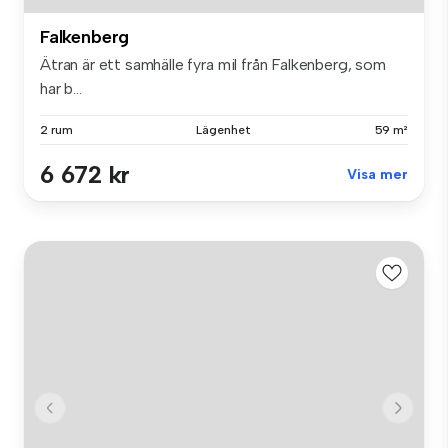
Falkenberg
Ätran är ett samhälle fyra mil från Falkenberg, som
har b...
2 rum
Lägenhet
59 m²
6 672 kr
Visa mer