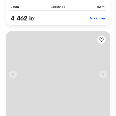
2 rum
Lägenhet
62 m²
4 462 kr
Visa mer