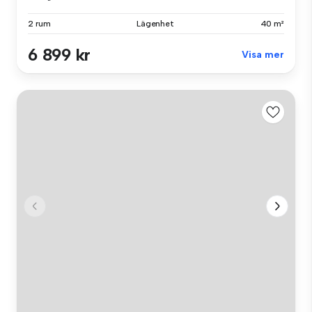
2 rum
Lägenhet
40 m²
6 899 kr
Visa mer