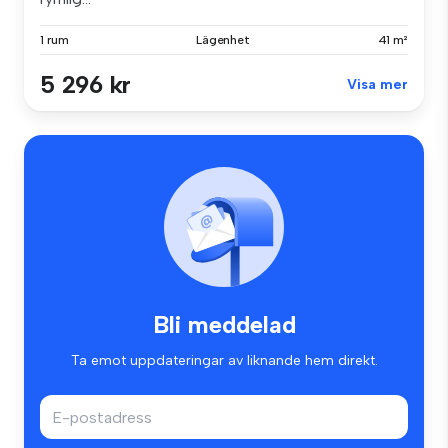
1 rum
Lägenhet
41 m²
5 296 kr
Visa mer
Bli meddelad
Ta emot uppdateringar av liknande hem direkt.