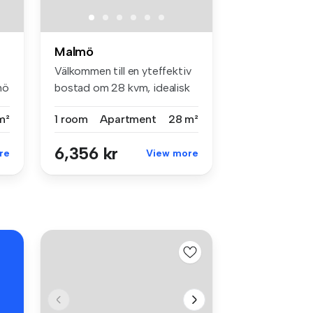
Malmö
Välkommen till en yteffektiv
mö
bostad om 28 kvm, idealisk
f...
m²
1 room
Apartment
28 m²
6,356 kr
re
View more