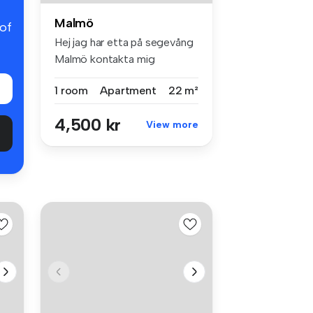
Malmö
 of
Hej jag har etta på segevång
Malmö kontakta mig
07229754
1 room
Apartment
22 m²
4,500 kr
View more