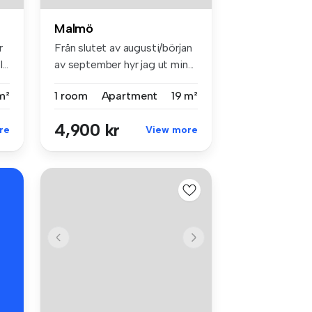
Malmö
r
Från slutet av augusti/början
..
av september hyr jag ut min...
m²
1 room
Apartment
19 m²
4,900 kr
re
View more