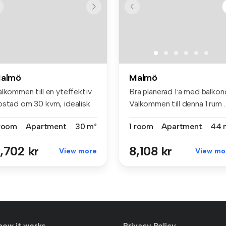
almö
Malmö
lkommen till en yteffektiv
Bra planerad 1:a med balkon
ostad om 30 kvm, idealisk
Välkommen till denna 1 rum ..
.
 room
Apartment
30 m²
1 room
Apartment
44 
,702 kr
8,108 kr
View more
View mo
how it works
Privacy Policy