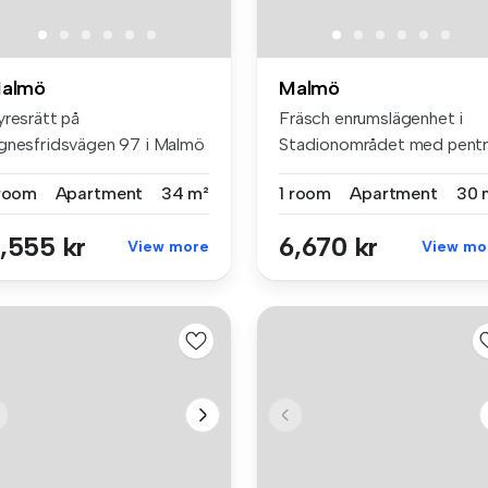
almö
Malmö
yresrätt på
Fräsch enrumslägenhet i
gnesfridsvägen 97 i Malmö
Stadionområdet med pentr
d 1 rum (34 m²)...
och ege...
 room
Apartment
34 m²
1 room
Apartment
30 
,555 kr
6,670 kr
View more
View mo