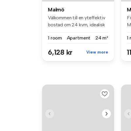
Malmö
M
Välkommen till en yteffektiv
Fi
bostad om 24 kvm, idealisk
M
f...
1 room
Apartment
24 m²
1
6,128 kr
1
View more