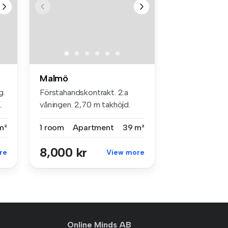
Malmö
g.
Förstahandskontrakt. 2:a
.
våningen. 2,70 m takhöjd.
Omöble...
m²
1 room
Apartment
39 m²
8,000 kr
re
View more
Online Minds AB