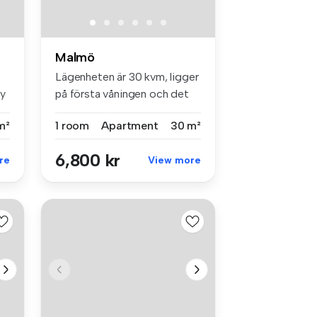
Malmö
Lägenheten är 30 kvm, ligger
y
på första våningen och det
f...
m²
1 room
Apartment
30 m²
6,800 kr
re
View more