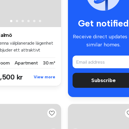
Get notified
almö
Receive direct updates
enna välplanerade lägenhet
similar homes.
bjuder ett attraktivt
end...
 room
Apartment
30 m²
,500 kr
View more
Subscribe