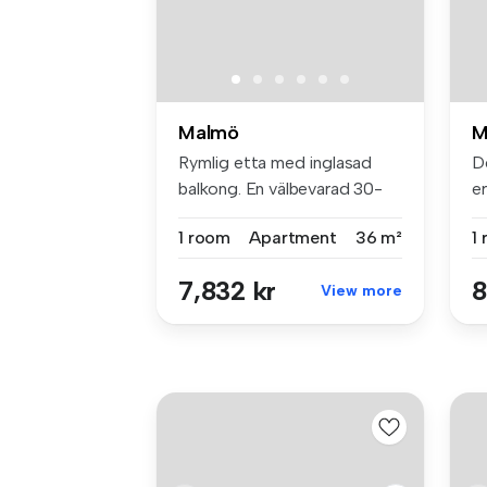
Malmö
M
Rymlig etta med inglasad
D
balkong. En välbevarad 30-
er
tals l...
bo
1 room
Apartment
36 m²
1
7,832 kr
8
View more