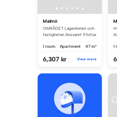
Malmö
M
OMRÅDET Lägenheten och
H
fastigheten Ansvaret 9 hittar
A
du i...
me
1 room
Apartment
47 m²
1
6,307 kr
6
View more