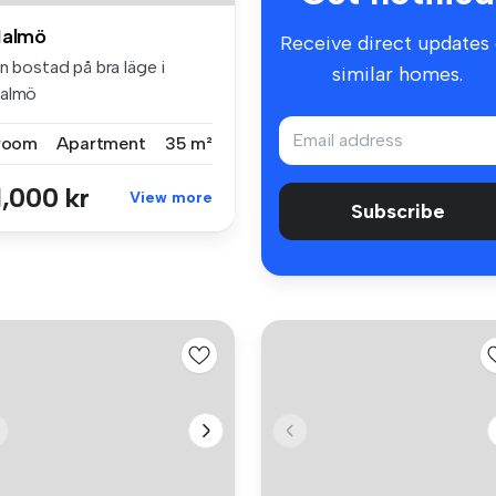
almö
Receive direct updates
n bostad på bra läge i
similar homes.
almö
 room
Apartment
35 m²
1,000 kr
View more
Subscribe