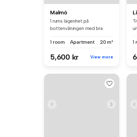
Malmö
L
1 rums lägenhet på
T
bottenvåningen med bra
u
anknytning till...
ut
1 room
Apartment
20 m²
1
5,600 kr
6
View more