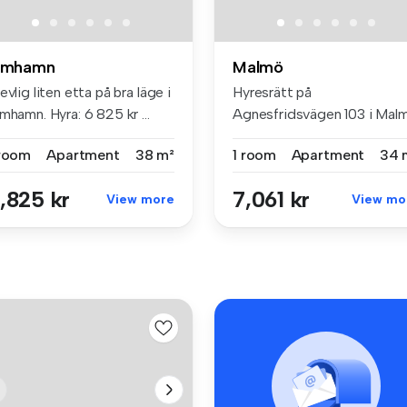
imhamn
Malmö
evlig liten etta på bra läge i
Hyresrätt på
mhamn. Hyra: 6 825 kr ...
Agnesfridsvägen 103 i Mal
med 1 rum (34 m²...
 room
Apartment
38 m²
1 room
Apartment
34 
,825 kr
7,061 kr
View more
View mo