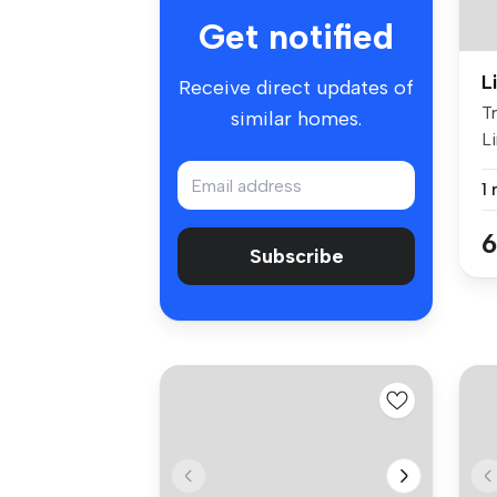
Get notified
L
Receive direct updates of
Tr
similar homes.
Li
1
6
Subscribe