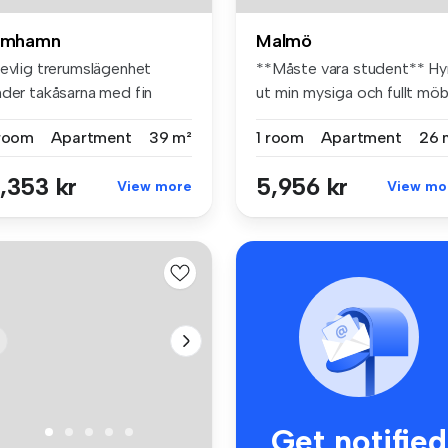
imhamn
Malmö
revlig trerumslägenhet
**Måste vara student** Hy
nder takåsarna med fin
ut min mysiga och fullt möbl.
sikt i ...
 room
Apartment
39 m²
1 room
Apartment
26 
,353 kr
5,956 kr
View more
View mo
Get notified