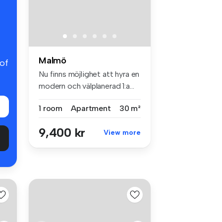
Malmö
 of
Nu finns möjlighet att hyra en
modern och välplanerad 1:a...
1 room
Apartment
30 m²
9,400 kr
View more