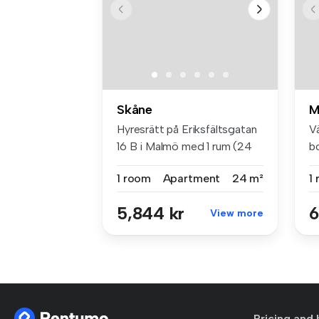
Skåne
M
Hyresrätt på Eriksfältsgatan
Vä
16 B i Malmö med 1 rum (24
b
m...
f..
1 room
Apartment
24 m²
1
5,844 kr
6
View more
Pricing and 