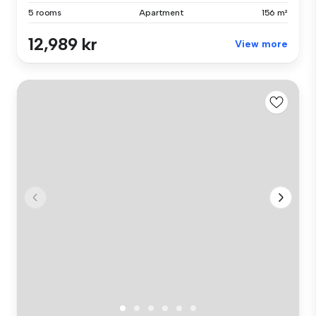
5 rooms
Apartment
156 m²
12,989 kr
View more