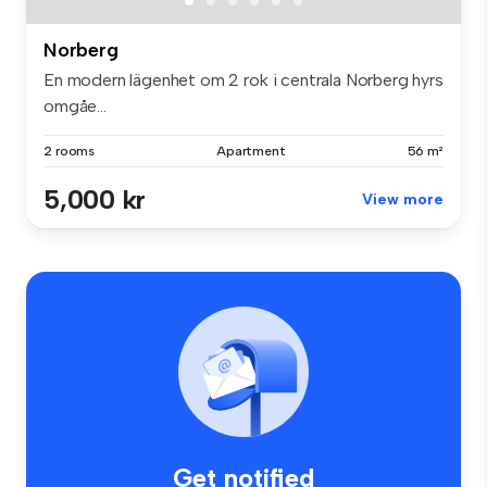
Norberg
En modern lägenhet om 2 rok i centrala Norberg hyrs
omgåe...
2 rooms
Apartment
56 m²
5,000 kr
View more
Get notified