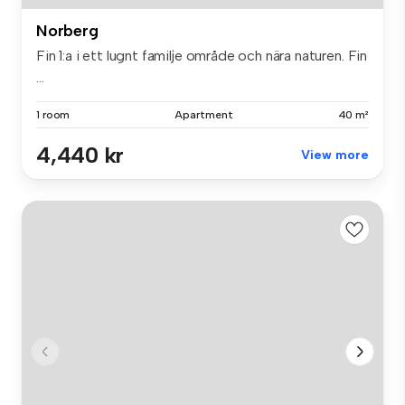
Norberg
Fin 1:a i ett lugnt familje område och nära naturen. Fin
...
1 room
Apartment
40 m²
4,440 kr
View more