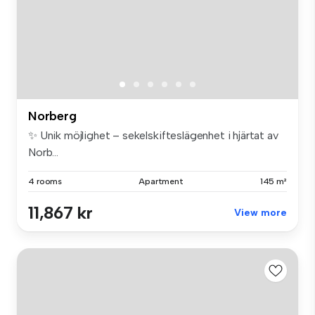
Norberg
✨ Unik möjlighet – sekelskifteslägenhet i hjärtat av
Norb...
4 rooms
Apartment
145 m²
11,867 kr
View more