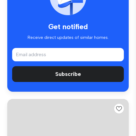
Get notified
Receive direct updates of similar homes.
Subscribe