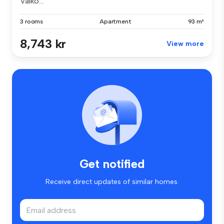
Välko...
3 rooms
Apartment
93 m²
8,743 kr
View more
Get notified
Receive direct updates of similar homes.