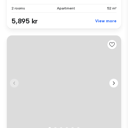
2 rooms
Apartment
52 m²
5,895 kr
View more