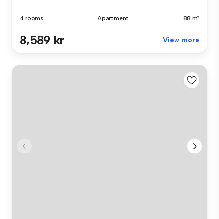
4 rooms
Apartment
88 m²
8,589 kr
View more