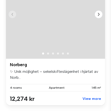
Norberg
✨ Unik möjlighet – sekelskifteslägenhet i hjärtat av
Norb...
4 rooms
Apartment
145 m²
12,274 kr
View more