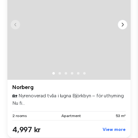
Norberg
🏡 Nyrenoverad tvåa i lugna Björkbyn – för uthyrning
Nu fi...
2 rooms
Apartment
53 m²
4,997 kr
View more