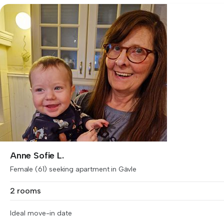
Anne Sofie L.
Female (61) seeking apartment in Gävle
2 rooms
Ideal move-in date