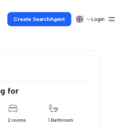
Create SearchAgent
Login
g for
2 rooms
1 Bathroom