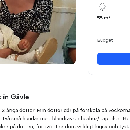
55 m²
Budget
 in Gävle
2 åriga dotter. Min dotter går på förskola på veckorna 
har två små hundar med blandras chihuahua/pappilon. Hun
ckar på dörren, förövrigt är dom väldigt lugna och tysta