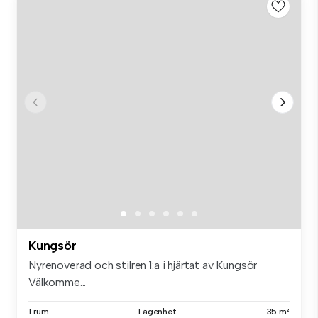
Kungsör
Nyrenoverad och stilren 1:a i hjärtat av Kungsör
Välkomme...
1 rum
Lägenhet
35 m²