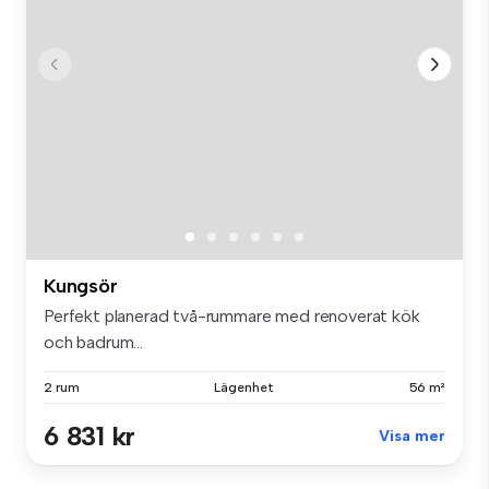
Kungsör
Perfekt planerad två-rummare med renoverat kök
och badrum...
2 rum
Lägenhet
56 m²
6 831 kr
Visa mer