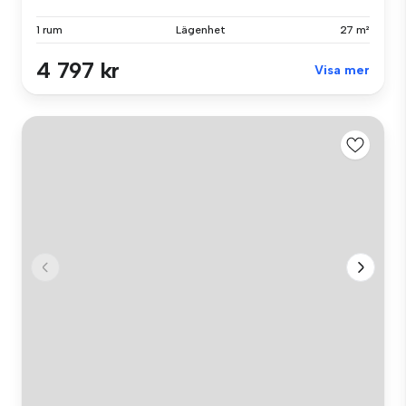
1 rum
Lägenhet
27 m²
4 797 kr
Visa mer