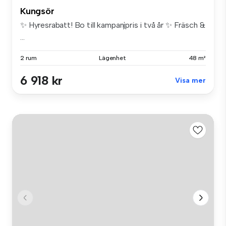
Kungsör
✨ Hyresrabatt! Bo till kampanjpris i två år ✨ Fräsch &
...
2 rum
Lägenhet
48 m²
6 918 kr
Visa mer