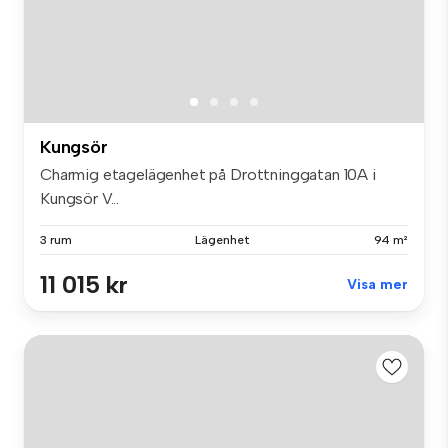
Kungsör
Charmig etagelägenhet på Drottninggatan 10A i
Kungsör V...
3 rum
Lägenhet
94 m²
11 015 kr
Visa mer