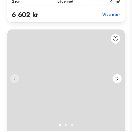
2 rum
Lägenhet
44 m²
6 602 kr
Visa mer