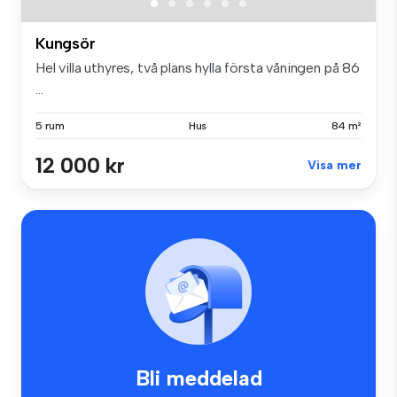
Kungsör
Hel villa uthyres, två plans hylla första våningen på 86
...
5 rum
Hus
84 m²
12 000 kr
Visa mer
Bli meddelad