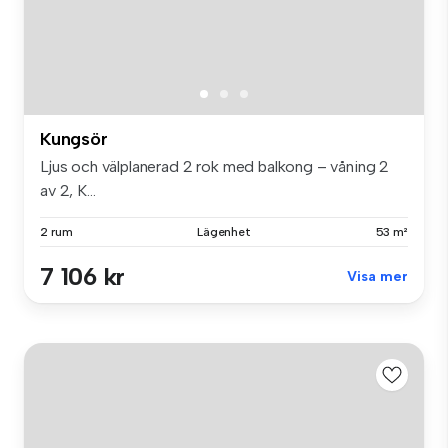
Kungsör
Ljus och välplanerad 2 rok med balkong – våning 2
av 2, K...
2 rum
Lägenhet
53 m²
7 106 kr
Visa mer