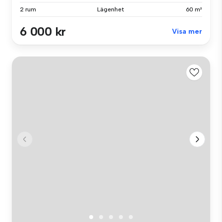
2 rum
Lägenhet
60 m²
6 000 kr
Visa mer