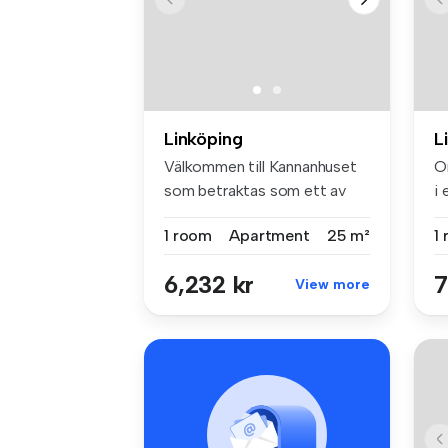
Linköping
L
Välkommen till Kannanhuset
O
som betraktas som ett av
i
Linkö...
kö
1 room
Apartment
25 m²
1
6,232 kr
7
View more