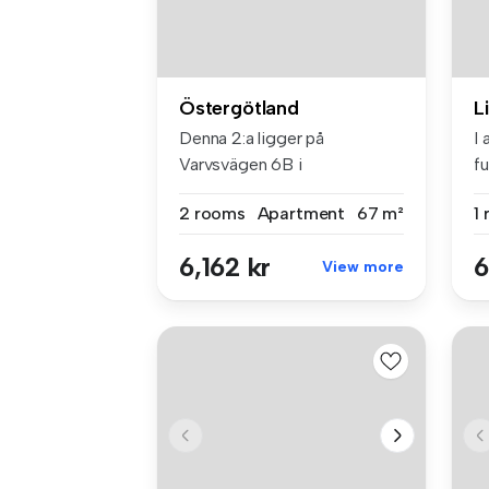
Östergötland
L
Denna 2:a ligger på
I 
Varvsvägen 6B i
fu
Loftahammar, med natu...
ne
2 rooms
Apartment
67 m²
1
6,162 kr
6
View more