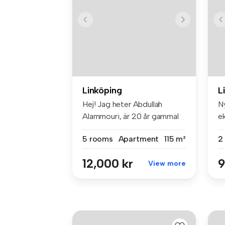
Linköping
L
Hej! Jag heter Abdullah
N
Alammouri, är 20 år gammal
e
och ...
vä
5 rooms
Apartment
115 m²
2
12,000 kr
9
View more