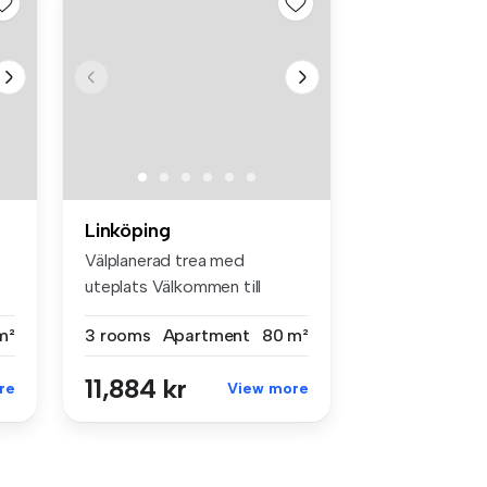
Linköping
Välplanerad trea med
uteplats Välkommen till
denna smakfu...
m²
3 rooms
Apartment
80 m²
11,884 kr
re
View more