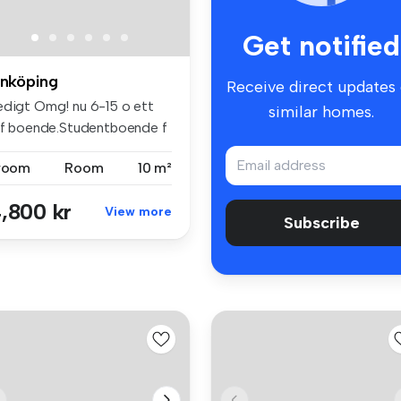
Get notified
inköping
Receive direct updates
edigt Omg! nu 6-15 o ett
similar homes.
ilf boende.Studentboende f
...
 room
Room
10 m²
,800 kr
View more
Subscribe