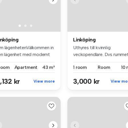
inköping
Linköping
m lägenhetenVälkommen in
Uthyres till kvinnlig
 en lägenhet med modernt
veckopendlare. Dvs rumme
k m...
uthyres t...
 room
Apartment
43 m²
1 room
Room
10 
,132 kr
3,000 kr
View more
View mo