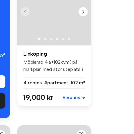
Linköping
 of
Möblerad 4:a (102kvm) på
markplan med stor uteplats i
Lin...
4 rooms
Apartment
102 m²
19,000 kr
View more