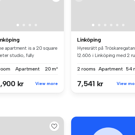
inköping
Linköping
he apartment is a 20 square
Hyresrätt på Tröskaregatan
ter studio, fully
12.606 i Linköping med 2 r
uipped...
(...
 room
Apartment
20 m²
2 rooms
Apartment
54 
,900 kr
7,541 kr
View more
View mo