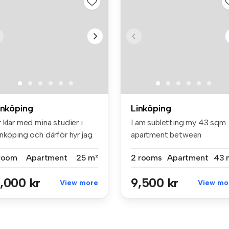
inköping
Linköping
 klar med mina studier i
I am subletting my 43 sqm
nköping och därför hyr jag
apartment between
.
November and ...
 room
Apartment
25 m²
2 rooms
Apartment
43 
,000 kr
9,500 kr
View more
View mo