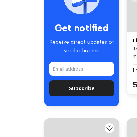
Get notified
L
Receive direct updates of
T
similar homes.
me
eq
1
5
Subscribe