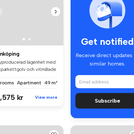
Get notified
inköping
Receive direct updates
yproducerad lägenhet med
similar homes.
kparkettgolv och vitmålade
g...
 rooms
Apartment
49 m²
,575 kr
View more
Subscribe