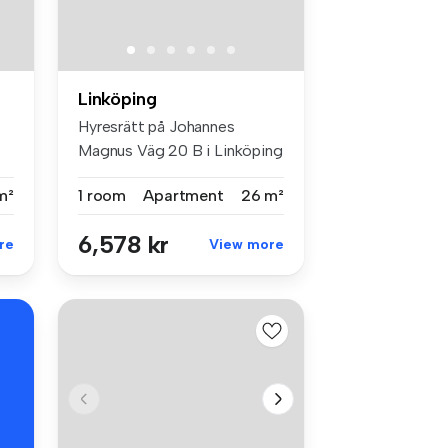
Linköping
Hyresrätt på Johannes
Magnus Väg 20 B i Linköping
med 1 r...
m²
1 room
Apartment
26 m²
6,578 kr
re
View more