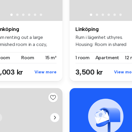
inköping
Linköping
am renting out a large
Rum i lägenhet uthyres.
rnished room in a cozy,
Housing: Room in shared
wly ...
apartme...
 room
Room
15 m²
1 room
Apartment
12 
,003 kr
3,500 kr
View more
View mo