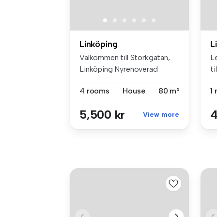
Linköping
L
Välkommen till Storkgatan,
L
Linköping Nyrenoverad
t
lägenhet...
tje
4 rooms
House
80 m²
1
5,500 kr
4
View more