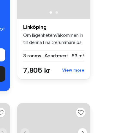
Linköping
 of
Om lägenhetenVälkommen in
till denna fina trerummare på
V...
3 rooms
Apartment
83 m²
7,805 kr
View more