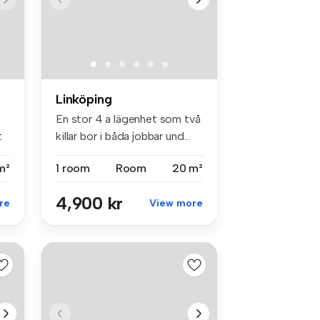
Linköping
En stor 4 a lägenhet som två
t
killar bor i båda jobbar und...
m²
1 room
Room
20 m²
4,900 kr
re
View more