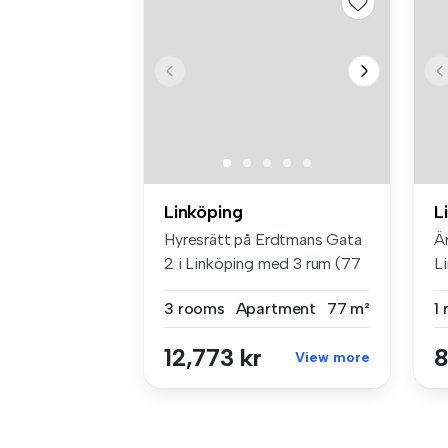
Linköping
L
Hyresrätt på Erdtmans Gata
Är
2 i Linköping med 3 rum (77
Li
m²...
u..
3 rooms
Apartment
77 m²
1
12,773 kr
8
View more