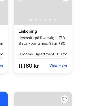
Linköping
Hyresrätt på Rydsvägen 178
um
B i Linköping med 3 rum (80
m²...
m²
3 rooms
Apartment
80 m²
11,180 kr
re
View more