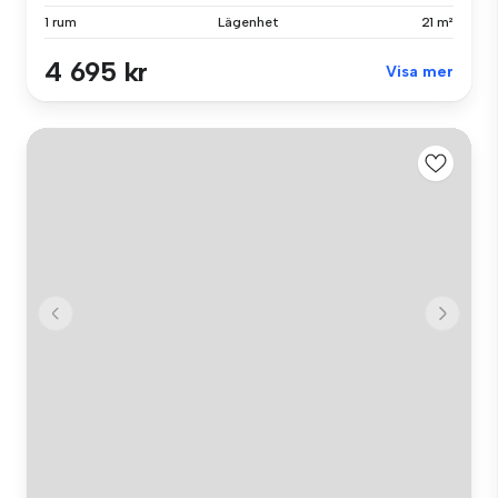
1 rum
Lägenhet
21 m²
4 695 kr
Visa mer