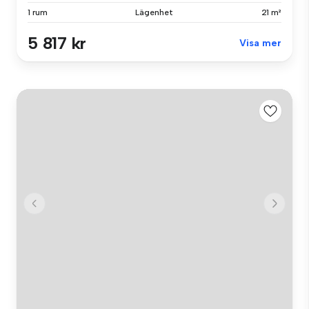
1 rum
Lägenhet
21 m²
5 817 kr
Visa mer