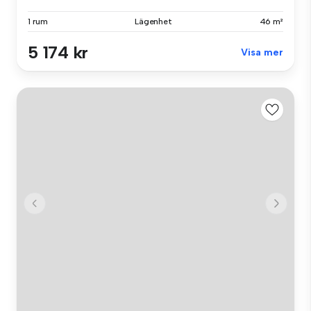
1 rum
Lägenhet
46 m²
5 174 kr
Visa mer