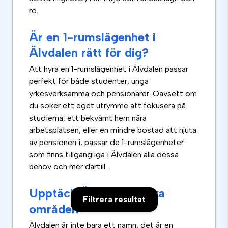
ro.
Är en 1-rumslägenhet i
Älvdalen rätt för dig?
Att hyra en 1-rumslägenhet i Älvdalen passar
perfekt för både studenter, unga
yrkesverksamma och pensionärer. Oavsett om
du söker ett eget utrymme att fokusera på
studierna, ett bekvämt hem nära
arbetsplatsen, eller en mindre bostad att njuta
av pensionen i, passar de 1-rumslägenheter
som finns tillgängliga i Älvdalen alla dessa
behov och mer därtill.
Upptäck Älvdalens olika
Filtrera resultat
områden
Älvdalen är inte bara ett namn, det är en