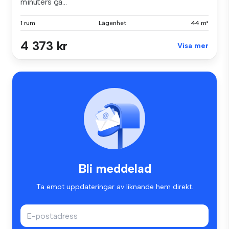
minuters gå...
1 rum
Lägenhet
44 m²
4 373 kr
Visa mer
Bli meddelad
Ta emot uppdateringar av liknande hem direkt.