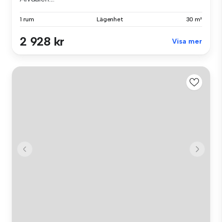
1 rum
Lägenhet
30 m²
2 928 kr
Visa mer