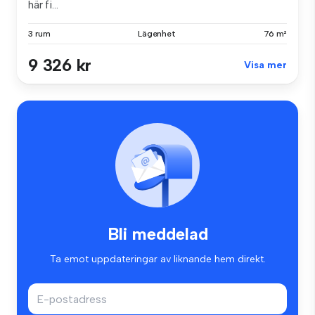
här fi...
3 rum
Lägenhet
76 m²
9 326 kr
Visa mer
Bli meddelad
Ta emot uppdateringar av liknande hem direkt.