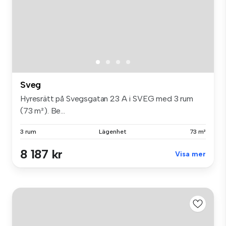
Sveg
Hyresrätt på Svegsgatan 23 A i SVEG med 3 rum
(73 m²). Be...
3 rum
Lägenhet
73 m²
8 187 kr
Visa mer