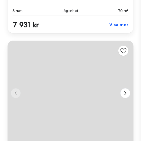
3 rum
Lägenhet
70 m²
7 931 kr
Visa mer