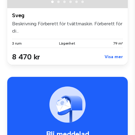
Sveg
Beskrivning Förberett för tvättmaskin. Förberett för
di...
3 rum
Lägenhet
79 m²
8 470 kr
Visa mer
Bli meddelad