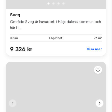
Sveg
Område Sveg är huvudort i Härjedalens kommun och
här fi...
3 rum
Lägenhet
76 m²
9 326 kr
Visa mer