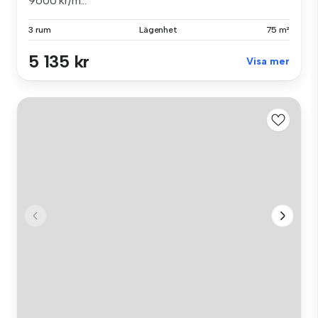
9600 kr/m...
3 rum
Lägenhet
75 m²
5 135 kr
Visa mer