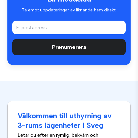
Ta emot uppdateringar av liknande hem direkt.
Prenumerera
Välkommen till uthyrning av
3-rums lägenheter i Sveg
Letar du efter en rymlig, bekväm och