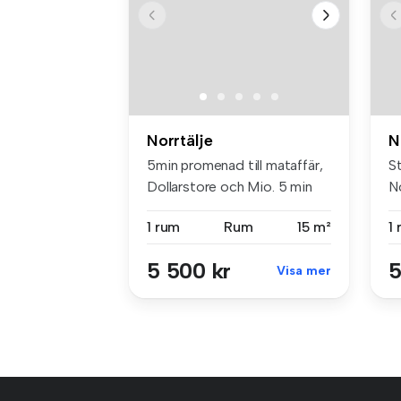
Norrtälje
N
5min promenad till mataffär,
St
Dollarstore och Mio. 5 min
No
p...
1 rum
Rum
15 m²
1
5 500 kr
5
Visa mer