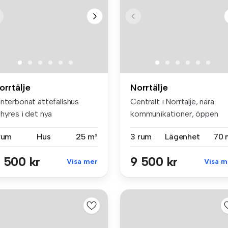
orrtälje
Norrtälje
interbonat attefallshus
Centralt i Norrtälje, nära
hyres i det nya
kommunikationer, öppen
ostadsområdet...
planlös...
 rum
Hus
25 m²
3 rum
Lägenhet
70 
 500 kr
9 500 kr
Visa mer
Visa m