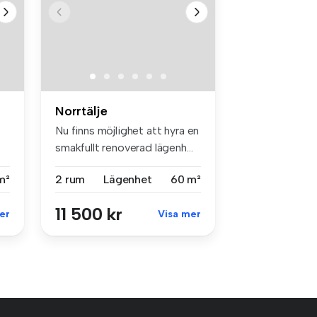
Norrtälje
Nu finns möjlighet att hyra en
smakfullt renoverad lägenh...
m²
2 rum
Lägenhet
60 m²
11 500 kr
er
Visa mer