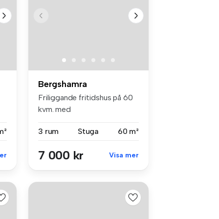
Bergshamra
Friliggande fritidshus på 60
kvm. med
eldstad/kaminkasset...
m²
3 rum
Stuga
60 m²
7 000 kr
er
Visa mer