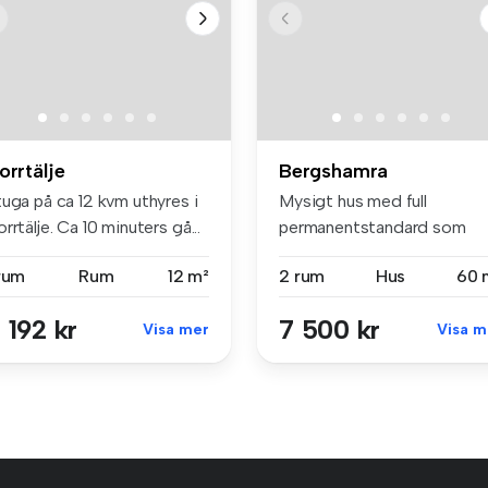
orrtälje
Bergshamra
uga på ca 12 kvm uthyres i
Mysigt hus med full
rrtälje. Ca 10 minuters gå...
permanentstandard som
ligger på en hä...
 rum
Rum
12 m²
2 rum
Hus
60 
 192 kr
7 500 kr
Visa mer
Visa m