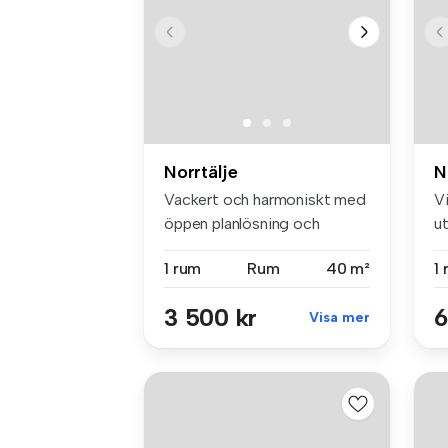
Norrtälje
N
Vackert och harmoniskt med
V
öppen planlösning och
ut
balkong....
b
1 rum
Rum
40 m²
1
3 500 kr
6
Visa mer