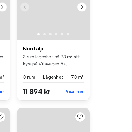
Norrtälje
en
3 rum lägenhet på 73 m² att
hyra på Villavägen 5a,
Norrtälje
m²
3 rum
Lägenhet
73 m²
11 894 kr
er
Visa mer