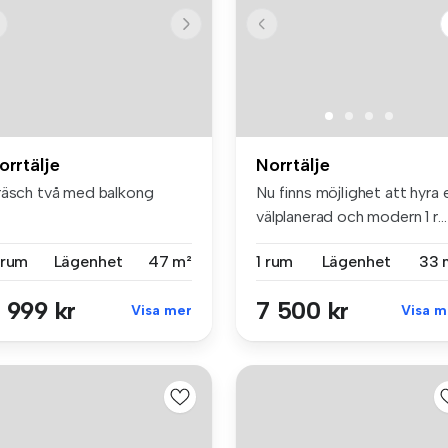
orrtälje
Norrtälje
räsch två med balkong
Nu finns möjlighet att hyra 
välplanerad och modern 1 r...
 rum
Lägenhet
47 m²
1 rum
Lägenhet
33 
 999 kr
7 500 kr
Visa mer
Visa m