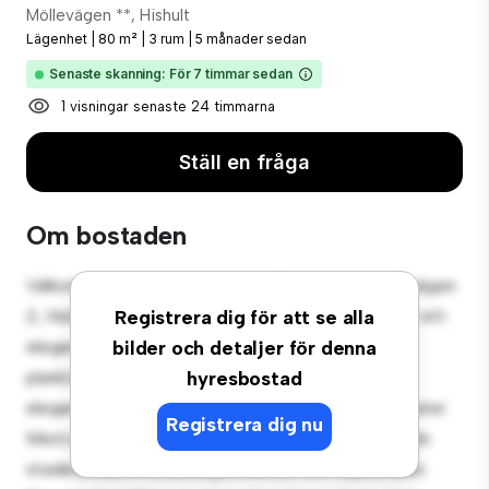
Möllevägen **, Hishult
Lägenhet
|
80 m²
|
3 rum
|
5 månader sedan
Senaste skanning: För 7 timmar sedan
1 visningar senaste 24 timmarna
Ställ en fråga
Om bostaden
Välkommen till ditt nya urbana tillflyktsort på Möllevägen
2, Hishult! Denna moderna 3-rumslägenhet erbjuder ett
Registrera dig för att se alla
elegant och mysigt vardagsrum. Den öppna
bilder och detaljer för denna
planlösningen är perfekt för underhållning, och det
hyresbostad
eleganta köket är utrustat med förstklassiga apparater.
Registrera dig nu
Med sitt utmärkta läge ligger du bara några steg från
stadens bästa restauranger, butiker och nöjesställen.