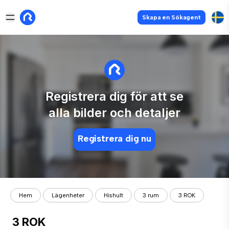
Skapa en Sökagent
Registrera dig för att se
alla bilder och detaljer
Registrera dig nu
Hem
Lägenheter
Hishult
3 rum
3 ROK
3 ROK