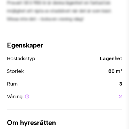
Prisvärt till 6 986 kr är denna lägenhet en fantastisk
möjlighet att njuta av stadslivet när det är som bäst.
Missa inte det – boka en visning idag!
Egenskaper
Bostadsstyp
Lägenhet
Storlek
80 m²
Rum
3
Våning
2
Om hyresrätten