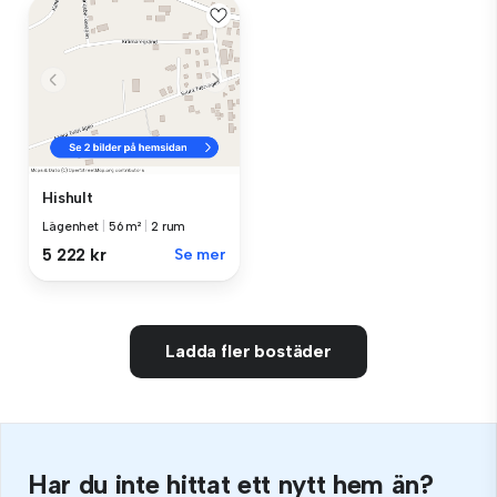
Hishult
Lägenhet
|
56 m²
|
2 rum
5 222 kr
Se mer
Ladda fler bostäder
Har du inte hittat ett nytt hem än?