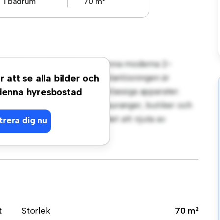
1 badrum
70 m²
t på Allégatan 46B, Sunne! Denna moderna 2-
gt vardagsrum. Den öppna planlösningen är
r att se alla bilder och
köket är utrustat med förstklassiga apparater.
 denna hyresbostad
steg från stadens bästa restauranger, butiker och
lägenhet en fantastisk möjlighet att njuta av
trera dig nu
t – boka en visning idag!
t
Storlek
70 m²