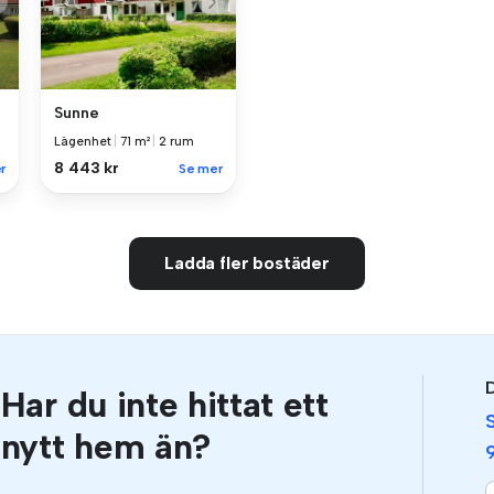
Sunne
Lägenhet
|
71 m²
|
2 rum
8 443 kr
r
Se mer
Ladda fler bostäder
D
Har du inte hittat ett
nytt hem än?