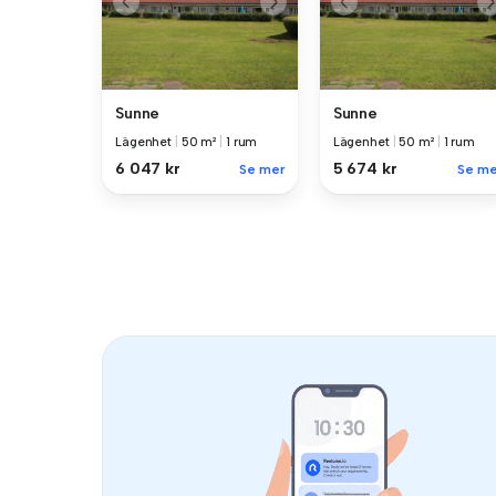
Sunne
Sunne
Lägenhet
|
50 m²
|
1 rum
Lägenhet
|
50 m²
|
1 rum
6 047 kr
5 674 kr
Se mer
Se me