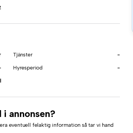
2
r
Tjänster
-
-
Hyresperiod
-
l
l i annonsen?
ra eventuell felaktig information så tar vi hand