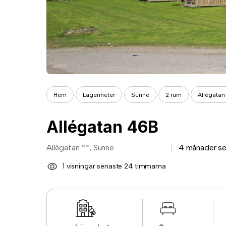
Hem
Lägenheter
Sunne
2 rum
Allégata
Allégatan 46B
Allégatan **, Sunne
4 månader s
1 visningar senaste 24 timmarna