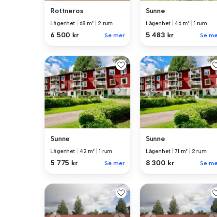
Rottneros
Sunne
Lägenhet
|
68 m²
|
2 rum
Lägenhet
|
46 m²
|
1 rum
6 500 kr
5 483 kr
Se mer
Se me
Sunne
Sunne
Lägenhet
|
42 m²
|
1 rum
Lägenhet
|
71 m²
|
2 rum
5 775 kr
8 300 kr
Se mer
Se me