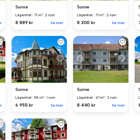
Sunne
Sunne
Lägenhet
|
71 m²
|
2 rum
Lägenhet
|
71 m²
|
2 rum
8 889 kr
8 300 kr
r
Se mer
Se mer
Sunne
Sunne
Lägenhet
|
58 m²
|
1 rum
Lägenhet
|
67 m²
|
2 rum
6 955 kr
8 440 kr
r
Se mer
Se mer