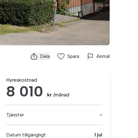
Dela
Spara
Anmäl
Hyreskostnad
8 010
kr
/månad
Tjänster
-
Datum tillgängligt
1 jul