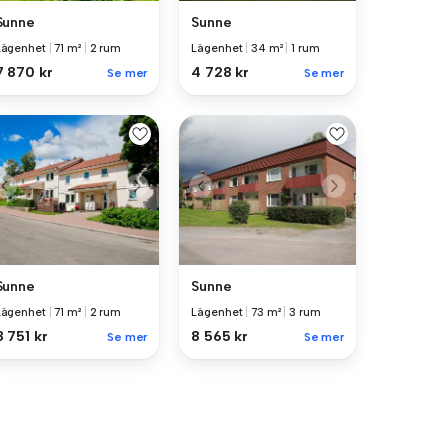
Sunne
Sunne
Lägenhet
|
71 m²
|
2 rum
Lägenhet
|
34 m²
|
1 rum
7 870 kr
4 728 kr
Se mer
Se mer
Sunne
Sunne
Lägenhet
|
71 m²
|
2 rum
Lägenhet
|
73 m²
|
3 rum
8 751 kr
8 565 kr
Se mer
Se mer