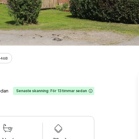
n 46B
edan
Senaste skanning: För 13 timmar sedan