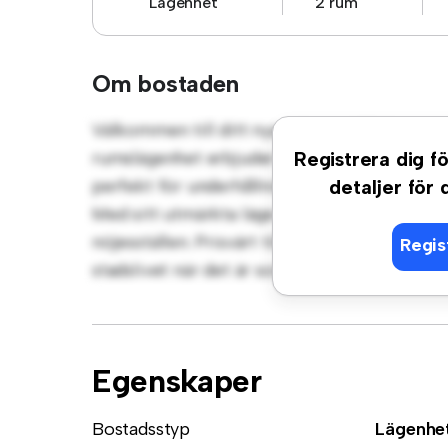
Lägenhet
2 rum
Om bostaden
Välkommen till ditt nya urbana tillflyktsor
rumslägenhet erbjuder ett elegant och mysi
Registrera dig fö
perfekt för underhållning, och det eleganta 
detaljer för
Med sitt utmärkta läge ligger du bara några 
nöjesställen. Prisvärt till 8 010 kr är denna 
Regis
stadslivet när det är som bäst. Missa inte de
Egenskaper
Bostadsstyp
Lägenhe