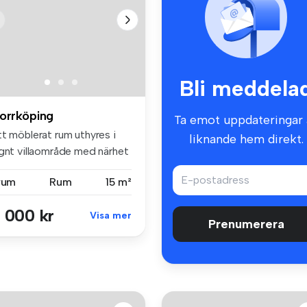
Bli meddela
orrköping
Ta emot uppdateringar 
tt möblerat rum uthyres i
liknande hem direkt.
ugnt villaområde med närhet
.
 rum
Rum
15 m²
 000 kr
Visa mer
Prenumerera