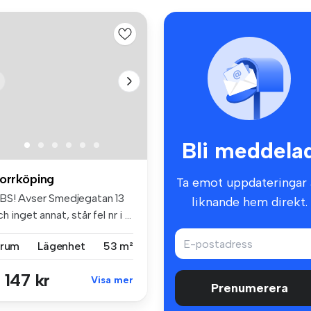
Bli meddela
orrköping
Ta emot uppdateringar 
BS! Avser Smedjegatan 13
liknande hem direkt.
h inget annat, står fel nr i ...
 rum
Lägenhet
53 m²
 147 kr
Visa mer
Prenumerera