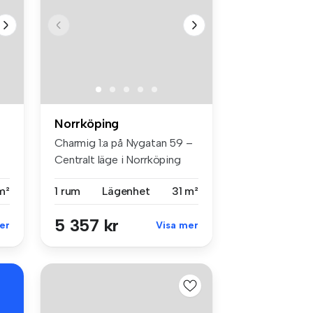
Norrköping
Charmig 1:a på Nygatan 59 –
Centralt läge i Norrköping
Vä...
m²
1 rum
Lägenhet
31 m²
5 357 kr
er
Visa mer