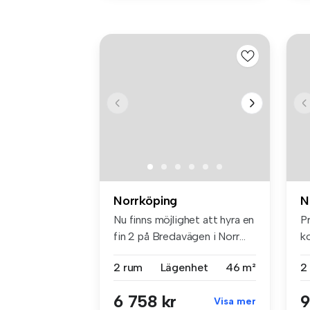
Norrköping
N
Nu finns möjlighet att hyra en
P
fin 2 på Bredavägen i Norr...
k
oc
2 rum
Lägenhet
46 m²
2
6 758 kr
9
Visa mer