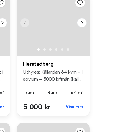
Herstadberg
 i
Uthyres: Källarplan 64 kvm – 1
.
sovrum – 5000 kr/mån (kall...
m²
1 rum
Rum
64 m²
5 000 kr
er
Visa mer