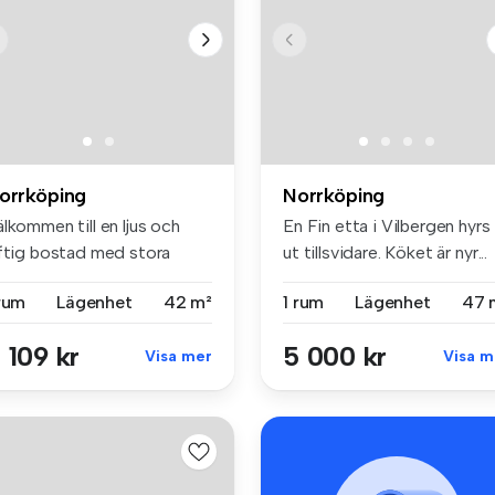
orrköping
Norrköping
lkommen till en ljus och
En Fin etta i Vilbergen hyrs
uftig bostad med stora
ut tillsvidare. Köket är nyr...
nste...
 rum
Lägenhet
42 m²
1 rum
Lägenhet
47 
 109 kr
5 000 kr
Visa mer
Visa m