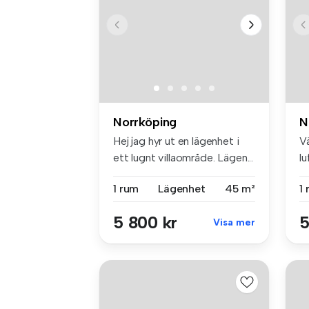
Norrköping
N
Hej jag hyr ut en lägenhet i
Vä
ett lugnt villaområde. Lägen...
l
fö
1 rum
Lägenhet
45 m²
1
5 800 kr
5
Visa mer