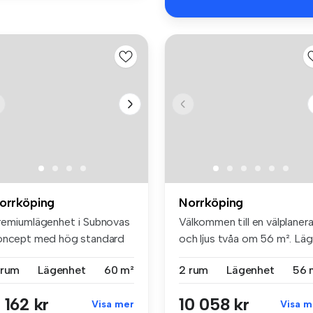
orrköping
Norrköping
remiumlägenhet i Subnovas
Välkommen till en välplaner
oncept med hög standard
och ljus tvåa om 56 m². Läg.
h m...
 rum
Lägenhet
60 m²
2 rum
Lägenhet
56 
 162 kr
10 058 kr
Visa mer
Visa m