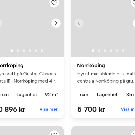
orrköping
Norrköping
yresrätt på Gustaf Clasons
Hyr ut min älskade etta mitt
ta 111 i Norrköping med 4 r...
centrala Norrköping på gru..
 rum
Lägenhet
92 m²
1 rum
Lägenhet
35 
0 896 kr
5 700 kr
Visa mer
Visa m