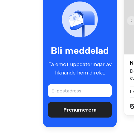
Bli meddelad
N
Ta emot uppdateringar av
D
liknande hem direkt.
k
me
1
5
Prenumerera