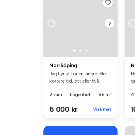
Norrköping
N
Jag hyr ut för en längre eller
H
kortare tid, ett eller två...
ga
2 rum
Lägenhet
56 m²
4
5 000 kr
1
Visa mer