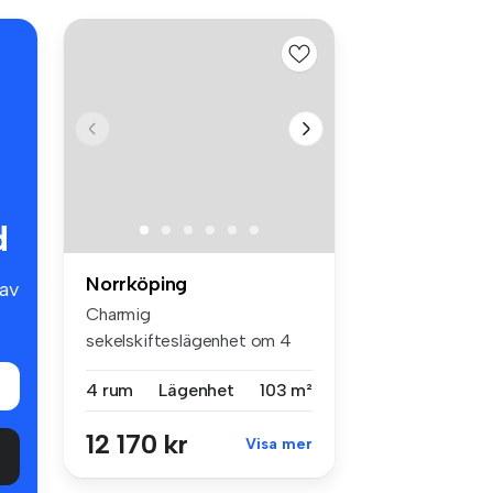
d
Norrköping
av
Charmig
sekelskifteslägenhet om 4
rum och kök uthyres på ...
4 rum
Lägenhet
103 m²
12 170 kr
Visa mer