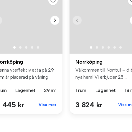
orrköping
Norrköping
enna yteffektiv etta på 29
Välkommen till Norrtull – di
vm är placerad på våning
nya hem! Vi erbjuder 25 ...
d...
 rum
Lägenhet
29 m²
1 rum
Lägenhet
18 
 445 kr
3 824 kr
Visa mer
Visa m