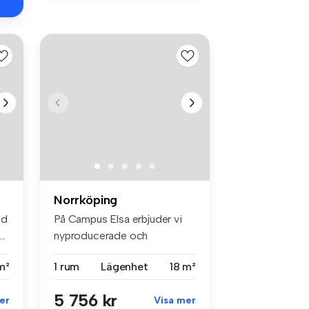
Norrköping
ad
På Campus Elsa erbjuder vi
..
nyproducerade och
yteffektiva ...
m²
1 rum
Lägenhet
18 m²
5 756 kr
er
Visa mer