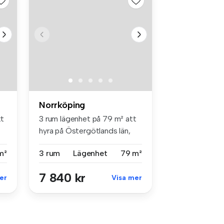
Norrköping
tt
3 rum lägenhet på 79 m² att
hyra på Östergötlands län,
No...
m²
3 rum
Lägenhet
79 m²
7 840 kr
er
Visa mer