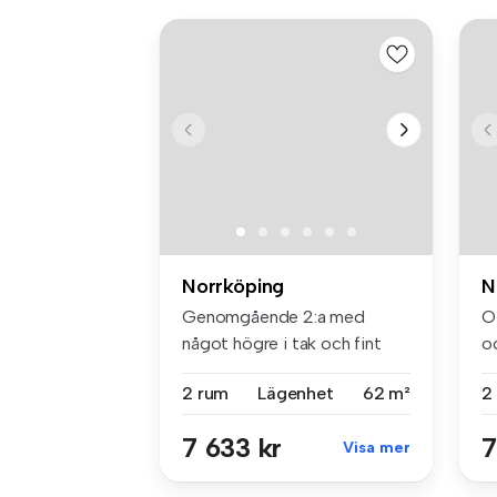
Norrköping
N
Genomgående 2:a med
O
något högre i tak och fint
oc
ljusinsläp...
2 rum
Lägenhet
62 m²
2
7 633 kr
7
Visa mer