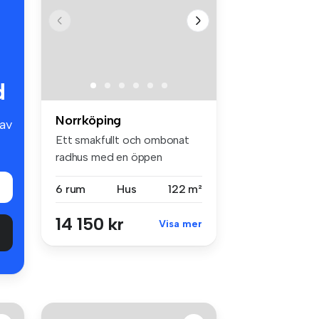
d
Norrköping
av
Ett smakfullt och ombonat
radhus med en öppen
planlösni...
6 rum
Hus
122 m²
14 150 kr
Visa mer