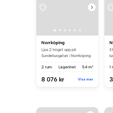
Norrköping
N
Ljus 2 högst upp på
E
Sundeliusgatan i Norrköping
l
Nu finn...
t..
2 rum
Lägenhet
54 m²
1
8 076 kr
3
Visa mer