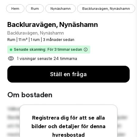
Hem
Rum
Nynäshamn
Backluravägen, Nynäshamn
Backluravägen, Nynäshamn
Backluravägen, Nynäshamn
Rum
|
11 m²
|
1 rum
|
3 månader sedan
Senaste skanning: För 3 timmar sedan
1 visningar senaste 24 timmarna
Ställ en fråga
Om bostaden
Välkommen till ditt nya mysiga tillflyktsort på
Backluravägen, Nynäshamn! Detta bekväma rum erbjuder
Registrera dig för att se alla
ett fridfullt och privat vardagsrum. Detta rum är inrett
bilder och detaljer för denna
med nödvändigheter för din bekvämlighet och erbjuder
hyresbostad