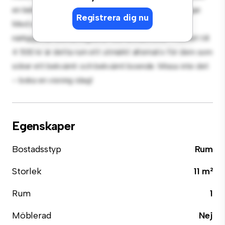
en bekväm säng, en arbetsyta och förvaringslösningar.
Registrera dig nu
Med sitt bekväma läge har du enkel tillgång till
närliggande bekvämligheter och attraktioner. Prisvärt till
4 500 kr är detta rum ett utmärkt alternativ för dem som
söker ett bekvämt och bekvämt boende. Missa inte det
– boka en visning idag!
Egenskaper
Bostadsstyp
Rum
Storlek
11 m²
Rum
1
Möblerad
Nej