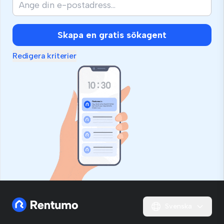
Skapa en gratis sökagent
Redigera kriterier
Svenska