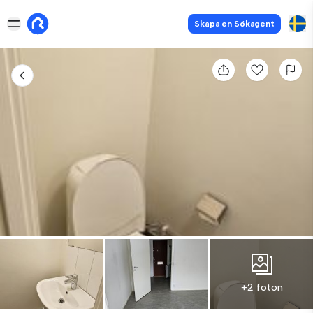
Skapa en Sökagent
+2 foton