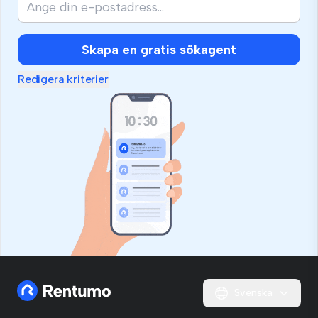
Skapa en gratis sökagent
Redigera kriterier
Svenska