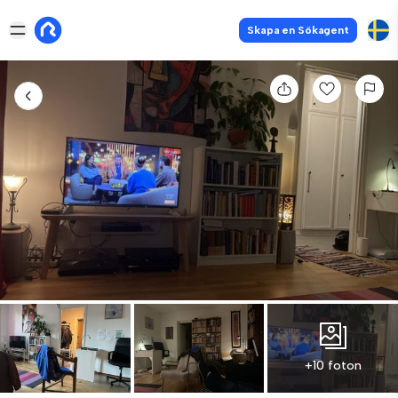
Skapa en Sökagent
+10 foton