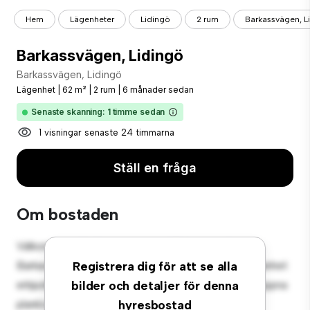
Hem
Lägenheter
Lidingö
2 rum
Barkassvägen, L
Barkassvägen, Lidingö
Barkassvägen, Lidingö
Lägenhet
|
62 m²
|
2 rum
|
6 månader sedan
Senaste skanning: 1 timme sedan
1 visningar senaste 24 timmarna
Ställ en fråga
Om bostaden
Välkommen till ditt nya urbana tillflyktsort på
Barkassvägen, Lidingö! Denna moderna 2-rumslägenhet
Registrera dig för att se alla
erbjuder ett elegant och mysigt vardagsrum. Den öppna
bilder och detaljer för denna
planlösningen är perfekt för underhållning, och det
hyresbostad