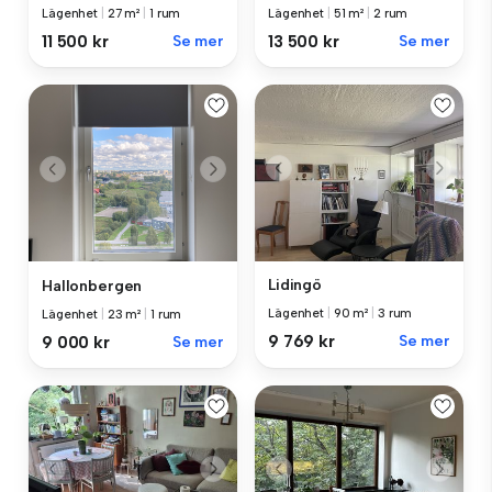
Lägenhet
|
27 m²
|
1 rum
Lägenhet
|
51 m²
|
2 rum
11 500 kr
Se mer
13 500 kr
Se mer
Lidingö
Hallonbergen
Lägenhet
|
90 m²
|
3 rum
Lägenhet
|
23 m²
|
1 rum
9 769 kr
Se mer
9 000 kr
Se mer