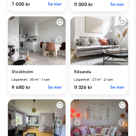
7 000 kr
Se mer
11 000 kr
Se mer
Stockholm
Råsunda
Lägenhet
|
35 m²
|
1 rum
Lägenhet
|
27 m²
|
2 rum
9 680 kr
Se mer
11 326 kr
Se mer