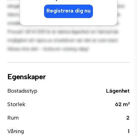
eleganta köket är utrustat med förstklassiga apparater.
Registrera dig nu
Med sitt utmärkta läge ligger du bara några steg från
stadens bästa restauranger, butiker och nöjesställen.
Prisvärt till 14 000 kr är denna lägenhet en fantastisk
möjlighet att njuta av stadslivet när det är som bäst.
Missa inte det – boka en visning idag!
Egenskaper
Bostadsstyp
Lägenhet
Storlek
62 m²
Rum
2
Våning
1