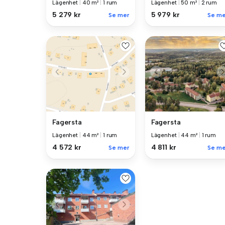
Lägenhet
|
40 m²
|
1 rum
Lägenhet
|
50 m²
|
2 rum
5 279 kr
5 979 kr
Se mer
Se me
Fagersta
Fagersta
Lägenhet
|
44 m²
|
1 rum
Lägenhet
|
44 m²
|
1 rum
4 572 kr
4 811 kr
Se mer
Se me