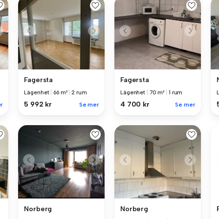
Fagersta
Fagersta
Lägenhet
|
66 m²
|
2 rum
Lägenhet
|
70 m²
|
1 rum
5 992 kr
4 700 kr
r
Se mer
Se mer
Norberg
Norberg