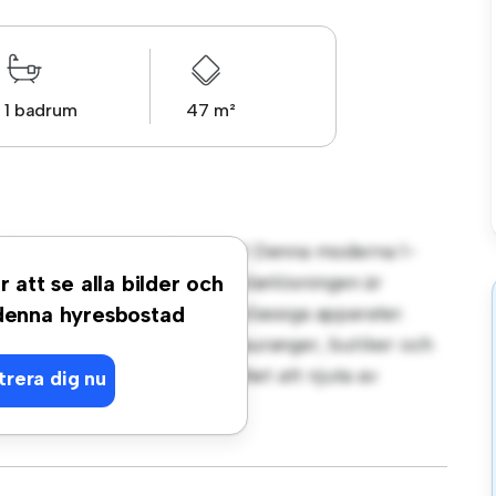
1 badrum
47 m²
t på Bergslagsvägen, Fagersta! Denna moderna 1-
gt vardagsrum. Den öppna planlösningen är
r att se alla bilder och
köket är utrustat med förstklassiga apparater.
 denna hyresbostad
steg från stadens bästa restauranger, butiker och
lägenhet en fantastisk möjlighet att njuta av
trera dig nu
t – boka en visning idag!