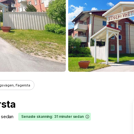
gsvägen, Fagersta
rsta
r sedan
Senaste skanning: 31 minuter sedan