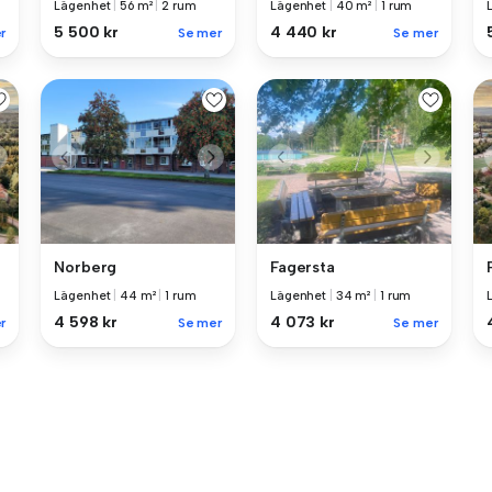
Lägenhet
|
56 m²
|
2 rum
Lägenhet
|
40 m²
|
1 rum
5 500 kr
4 440 kr
r
Se mer
Se mer
Norberg
Fagersta
Lägenhet
|
44 m²
|
1 rum
Lägenhet
|
34 m²
|
1 rum
4 598 kr
4 073 kr
r
Se mer
Se mer