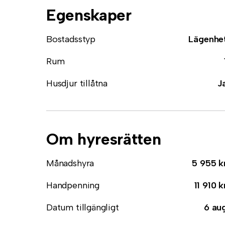
Egenskaper
Bostadsstyp
Lägenhe
Rum
Husdjur tillåtna
J
Om hyresrätten
Månadshyra
5 955 k
Handpenning
11 910 k
Datum tillgängligt
6 au