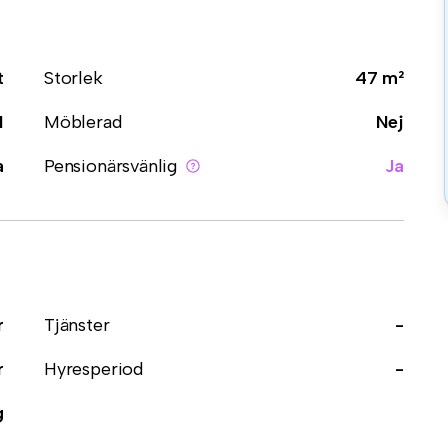
t
Storlek
47 m²
1
Möblerad
Nej
a
Pensionärsvänlig
Ja
r
Tjänster
-
r
Hyresperiod
-
g