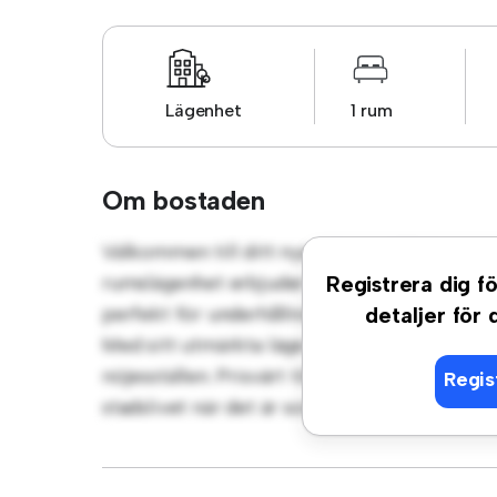
Lägenhet
1 rum
Om bostaden
Välkommen till ditt nya urbana tillflyktsor
rumslägenhet erbjuder ett elegant och mysi
Registrera dig fö
perfekt för underhållning, och det eleganta 
detaljer för
Med sitt utmärkta läge ligger du bara några 
nöjesställen. Prisvärt till 5 955 kr är denna 
Regis
stadslivet när det är som bäst. Missa inte de