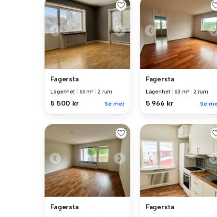
Fagersta
Fagersta
Lägenhet
|
66 m²
|
2 rum
Lägenhet
|
63 m²
|
2 rum
5 500 kr
5 966 kr
Se mer
Se me
Fagersta
Fagersta