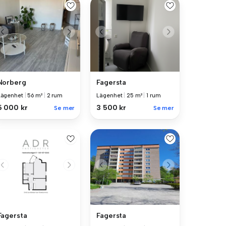
Norberg
Fagersta
Lägenhet
|
56 m²
|
2 rum
Lägenhet
|
25 m²
|
1 rum
5 000 kr
3 500 kr
Se mer
Se mer
Fagersta
Fagersta