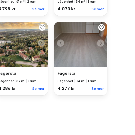
Lägenhet
|
61 m²
|
2 rum
Lägenhet
|
34 m²
|
1 rum
5 798 kr
4 073 kr
Se mer
Se mer
Fagersta
Fagersta
Lägenhet
|
37 m²
|
1 rum
Lägenhet
|
34 m²
|
1 rum
4 286 kr
4 277 kr
Se mer
Se mer