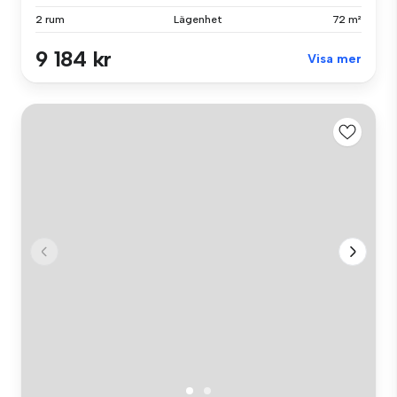
2 rum
Lägenhet
72 m²
9 184 kr
Visa mer