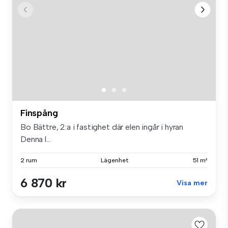
Finspång
Bo Bättre, 2:a i fastighet där elen ingår i hyran
Denna l...
2 rum
Lägenhet
51 m²
6 870 kr
Visa mer