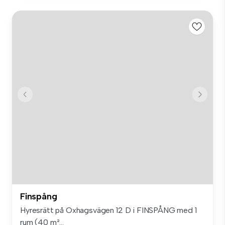
Finspång
Hyresrätt på Oxhagsvägen 12 D i FINSPÅNG med 1
rum (40 m²...