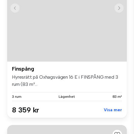
Finspång
Hyresrätt på Oxhagsvägen 16 E i FINSPÅNG med 3
rum (83 m²...
3 rum
Lägenhet
83 m²
8 359 kr
Visa mer