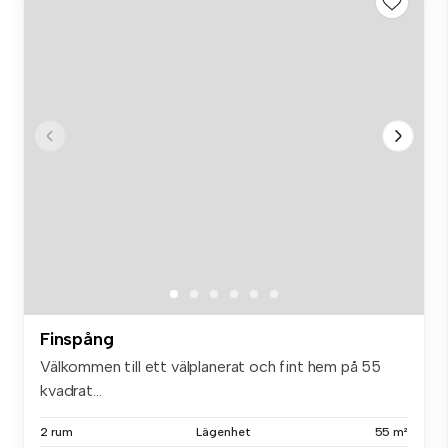
Finspång
Välkommen till ett välplanerat och fint hem på 55
kvadrat...
2 rum
Lägenhet
55 m²