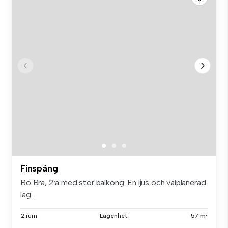
Finspång
Bo Bra, 2:a med stor balkong. En ljus och välplanerad
läg...
2 rum
Lägenhet
57 m²