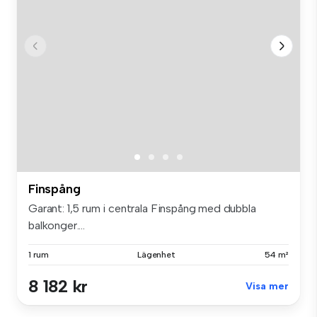
Finspång
Garant: 1,5 rum i centrala Finspång med dubbla
balkonger....
1 rum
Lägenhet
54 m²
8 182 kr
Visa mer