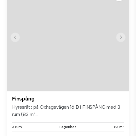
Finspång
Hyresrätt på Oxhagsvägen 16 B i FINSPÅNG med 3
rum (83 m²...
3 rum
Lägenhet
83 m²