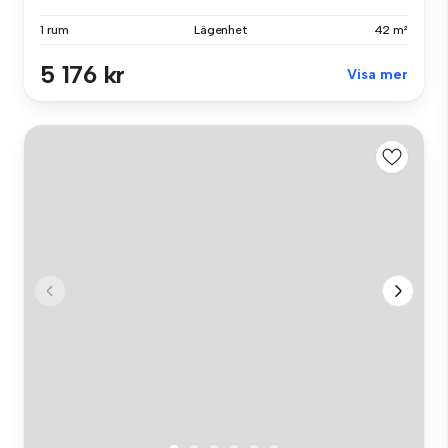
1 rum
Lägenhet
42 m²
5 176 kr
Visa mer