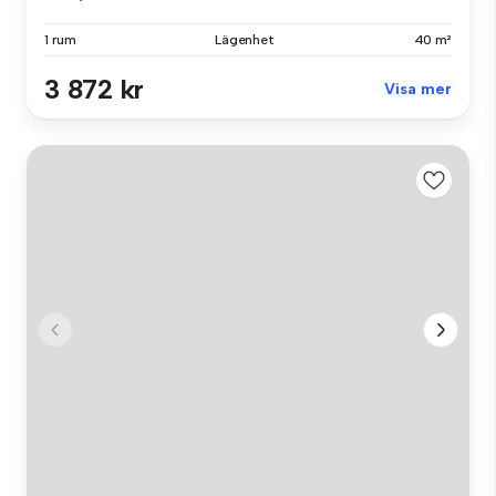
1 rum
Lägenhet
40 m²
3 872 kr
Visa mer