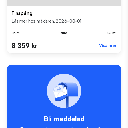
Finspång
Läs mer hos mäklaren. 2026-08-01
1 rum
Rum
83 m²
8 359 kr
Visa mer
Bli meddelad