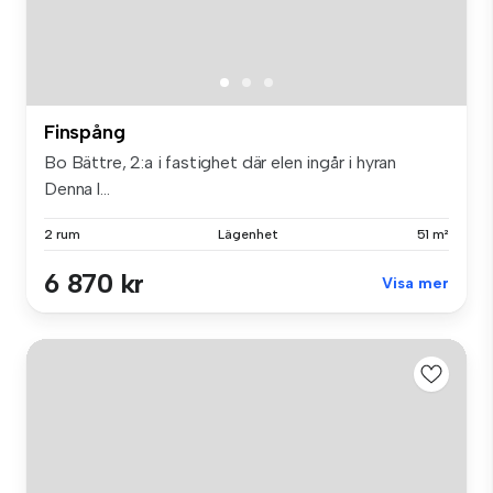
Finspång
Bo Bättre, 2:a i fastighet där elen ingår i hyran
Denna l...
2 rum
Lägenhet
51 m²
6 870 kr
Visa mer