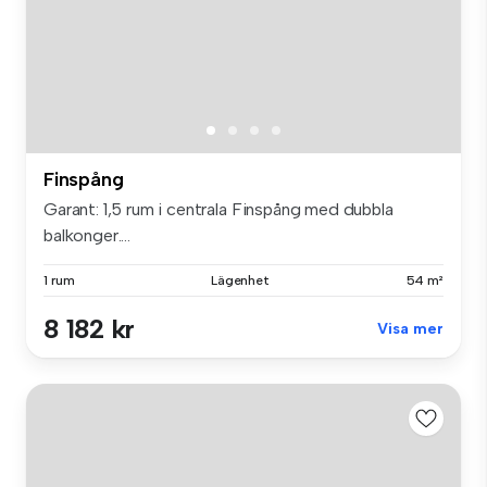
Finspång
Garant: 1,5 rum i centrala Finspång med dubbla
balkonger....
1 rum
Lägenhet
54 m²
8 182 kr
Visa mer