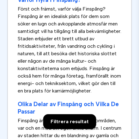
Först och främst, varför välja Finspång?
Finspång är en idealisk plats för dem som
söker en lugn och avkopplande atmosfär men
samtidigt vill ha tillgång till alla bekvämligheter.
Staden erbjuder ett brett utbud av
fritidsaktiviteter, från vandring och cykling i
naturen, till att besöka det historiska slottet
eller någon av de många kultur- och
konstaktiviteterna som erbjuds. Finspång är
också hem för många företag, framförallt inom
energi- och tekniksektorn, vilket gör den till
en bra plats för karriärmöjligheter.
Olika Delar av Finspång och Vilka De
Passar
Finspång är indelat i flera distinkta områden,
Filtrera resultat
var och en med sin egen unika charm. I centrum
av staden hittar du en blandning av gamla och