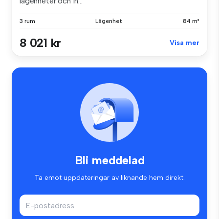
lägenheter och in...
3 rum
Lägenhet
84 m²
8 021 kr
Visa mer
Bli meddelad
Ta emot uppdateringar av liknande hem direkt.