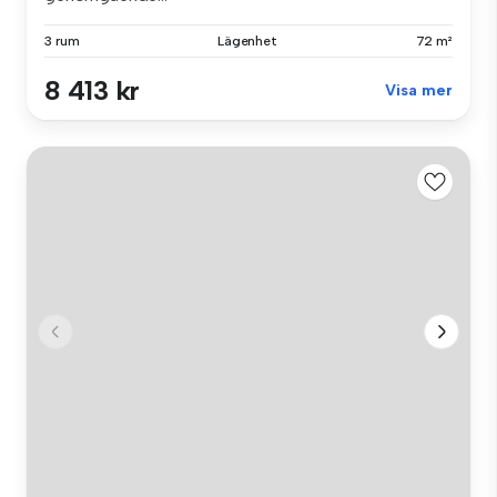
3 rum
Lägenhet
72 m²
8 413 kr
Visa mer