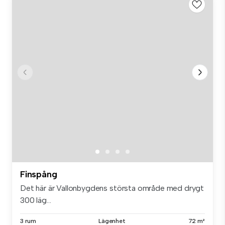
Finspång
Det här är Vallonbygdens största område med drygt
300 läg...
3 rum
Lägenhet
72 m²