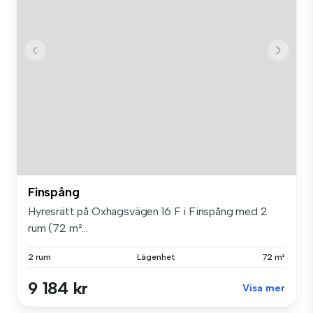
Finspång
Hyresrätt på Oxhagsvägen 16 F i Finspång med 2
rum (72 m²...
2 rum
Lägenhet
72 m²
9 184 kr
Visa mer