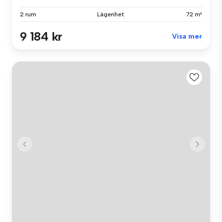
2 rum
Lägenhet
72 m²
9 184 kr
Visa mer