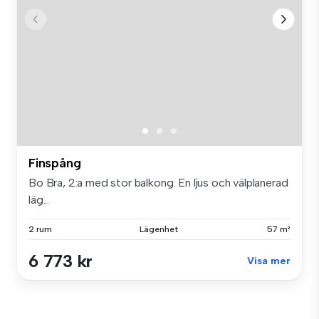
Finspång
Bo Bra, 2:a med stor balkong. En ljus och välplanerad
läg...
2 rum
Lägenhet
57 m²
6 773 kr
Visa mer