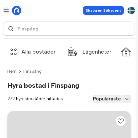
Skapa en Sökagent
Alla bostäder
Lägenheter
Hem
Finspång
Hyra bostad i Finspång
Populäraste
272 hyresbostäder hittades