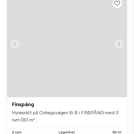
Finspång
Hyresrätt på Oxhagsvägen 16 B i FINSPÅNG med 3
rum (83 m²...
3 rum
Lägenhet
83 m²