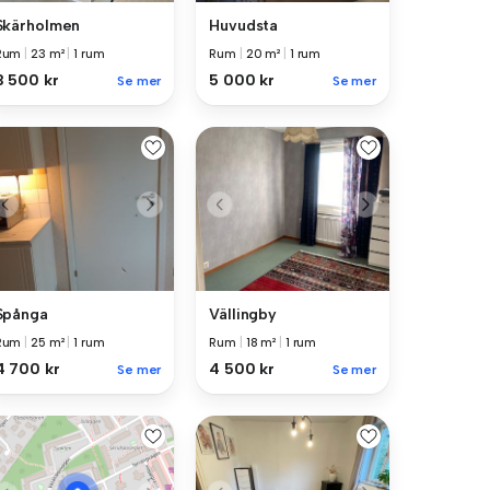
Skärholmen
Huvudsta
Rum
|
23 m²
|
1 rum
Rum
|
20 m²
|
1 rum
3 500 kr
5 000 kr
Se mer
Se mer
Spånga
Vällingby
Rum
|
25 m²
|
1 rum
Rum
|
18 m²
|
1 rum
4 700 kr
4 500 kr
Se mer
Se mer