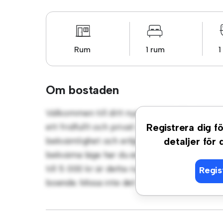
Rum
1 rum
1
Om bostaden
Välkommen till ditt nya mysiga tillflyktsor
ett fridfullt och privat vardagsrum. Detta r
Registrera dig fö
bekvämlighet och erbjuder en bekväm säng, 
detaljer för
bekväma läge har du enkel tillgång till närl
till 5 000 kr är detta rum ett utmärkt alte
Regis
boende. Missa inte det – boka en visning ida