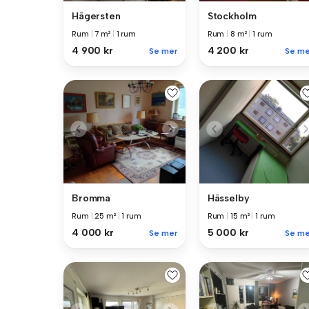
Hägersten
Stockholm
Rum
|
7 m²
|
1 rum
Rum
|
8 m²
|
1 rum
4 900 kr
4 200 kr
Se mer
Se me
Bromma
Hässelby
Rum
|
25 m²
|
1 rum
Rum
|
15 m²
|
1 rum
4 000 kr
5 000 kr
Se mer
Se me