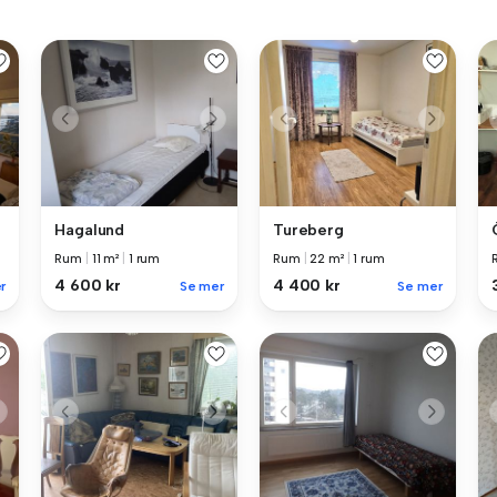
Hagalund
Tureberg
Rum
|
11 m²
|
1 rum
Rum
|
22 m²
|
1 rum
4 600 kr
4 400 kr
r
Se mer
Se mer