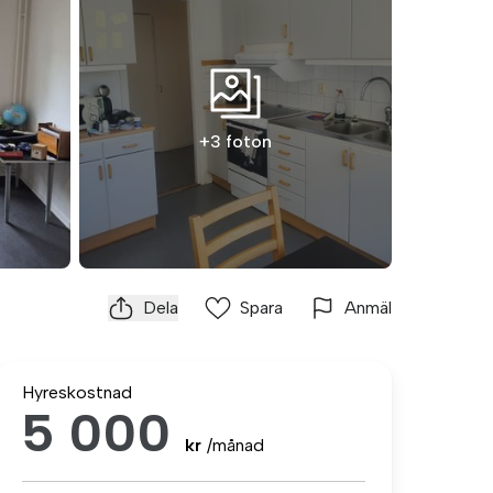
+3 foton
Dela
Spara
Anmäl
Hyreskostnad
5 000
kr
/månad