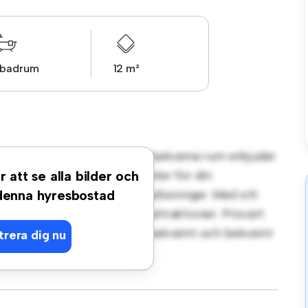
 badrum
12 m²
t på Bergstigen, Solna! Detta bekväma rum erbjuder
um är inrett med nödvändigheter för din
r att se alla bilder och
en arbetsyta och förvaringslösningar. Med sitt
 denna hyresbostad
iggande bekvämligheter och attraktioner. Prisvärt
rnativ för dem som söker ett bekvämt och bekvämt
trera dig nu
g!