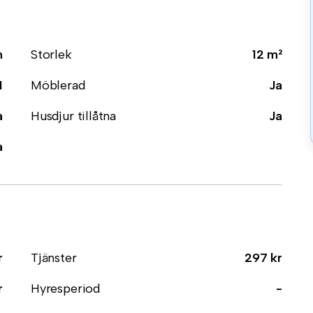
m
Storlek
12 m²
1
Möblerad
Ja
a
Husdjur tillåtna
Ja
a
r
Tjänster
297 kr
r
Hyresperiod
-