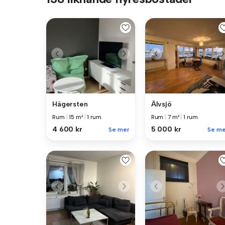
Hägersten
Älvsjö
Rum
|
15 m²
|
1 rum
Rum
|
7 m²
|
1 rum
4 600 kr
5 000 kr
Se mer
Se me