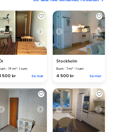
Ör
Stockholm
Rum
|
19 m²
|
1 rum
Rum
|
7 m²
|
1 rum
3 500 kr
4 500 kr
Se mer
Se mer