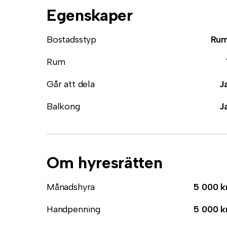
Egenskaper
Bostadsstyp
Ru
Rum
Går att dela
J
Balkong
J
Om hyresrätten
Månadshyra
5 000 k
Handpenning
5 000 k