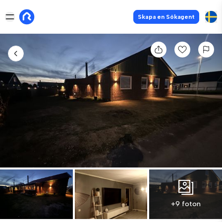
Skapa en Sökagent
+9 foton