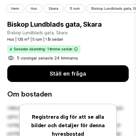
Hem
Hus
Skara
5 rum
Biskop Lundblads gata, S
Biskop Lundblads gata, Skara
Biskop Lundblads gata, Skara
Hus
|
135 m²
|
5 rum
|
1 år sedan
Senaste skanning: 1 timme sedan
5 visningar senaste 24 timmarna
Ställ en fråga
Om bostaden
Välkommen till din nya förortsoas på Biskop Lundblads
gata, Skara! Detta charmiga 5-rumshus erbjuder en
Registrera dig för att se alla
rymlig och välkomnande miljö. Den stora bakgården är
bilder och detaljer för denna
perfekt för utomhussammankomster, och den mysiga
hyresbostad