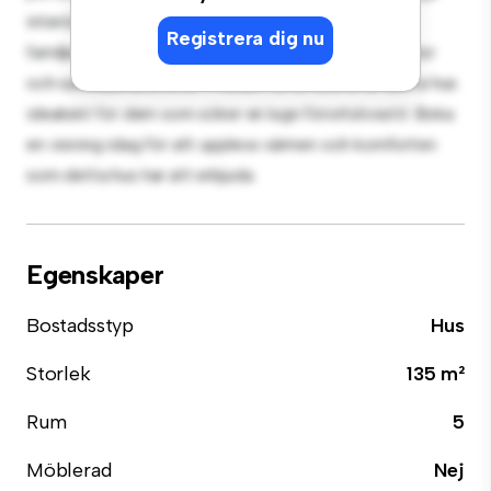
interiören ger en bekväm tillflyktsort. Beläget i ett
Registrera dig nu
familjevänligt område, har du tillgång till parker, skolor
och samhällsfaciliteter. Prisvärt till 12 500 kr är detta hus
idealiskt för dem som söker en lugn förortslivsstil. Boka
en visning idag för att uppleva värmen och komforten
som detta hus har att erbjuda.
Egenskaper
Bostadsstyp
Hus
Storlek
135 m²
Rum
5
Möblerad
Nej