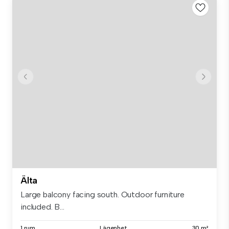
Älta
Large balcony facing south. Outdoor furniture
included. B...
1 rum
Lägenhet
30 m²