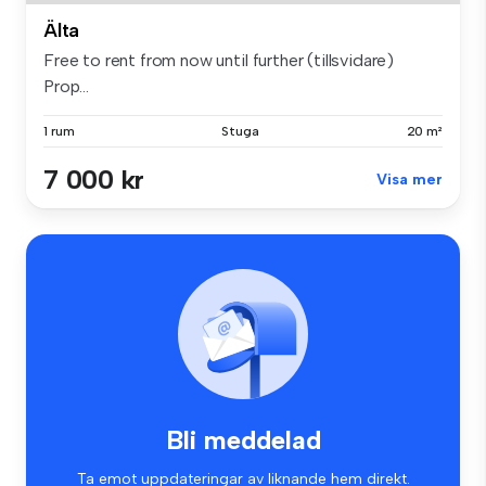
Älta
Free to rent from now until further (tillsvidare)
Prop...
1 rum
Stuga
20 m²
7 000 kr
Visa mer
Bli meddelad
Ta emot uppdateringar av liknande hem direkt.