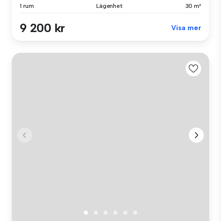
1 rum
Lägenhet
30 m²
9 200 kr
Visa mer