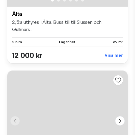
Älta
2,5:a uthyres i Älta. Buss till till Slussen och
Gullmars...
2 rum
Lägenhet
69 m²
12 000 kr
Visa mer