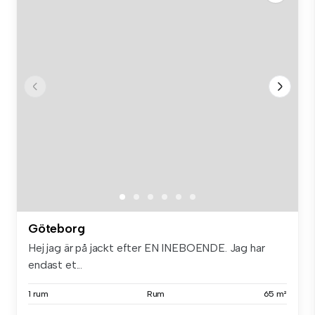
Göteborg
Hej jag är på jackt efter EN INEBOENDE. Jag har
endast et...
1 rum
Rum
65 m²