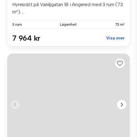
Hyresrätt på Vaniljgatan 18 i Angered med 3 rum (73
m²). ...
3 rum
Lägenhet
73 m²
7 964 kr
Visa mer