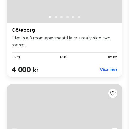
Göteborg
I live in a 3 room apartment Have a really nice two
rooms...
1 rum
Rum
69 m²
4 000 kr
Visa mer