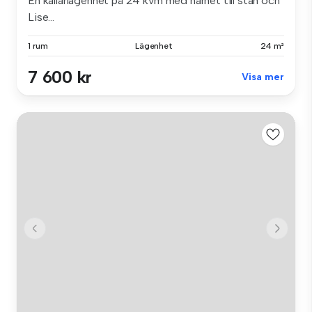
En källarlägenhet på 24 kvm med närhet till stan och
Lise...
1 rum
Lägenhet
24 m²
7 600 kr
Visa mer