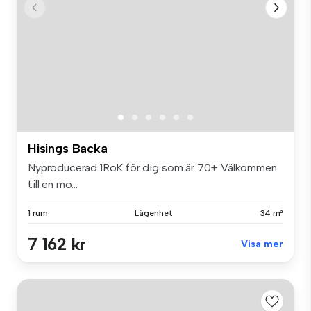
Hisings Backa
Nyproducerad 1RoK för dig som är 70+ Välkommen
till en mo...
1 rum
Lägenhet
34 m²
7 162 kr
Visa mer