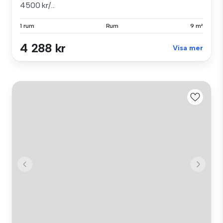
4500 kr/...
1 rum
Rum
9 m²
4 288 kr
Visa mer