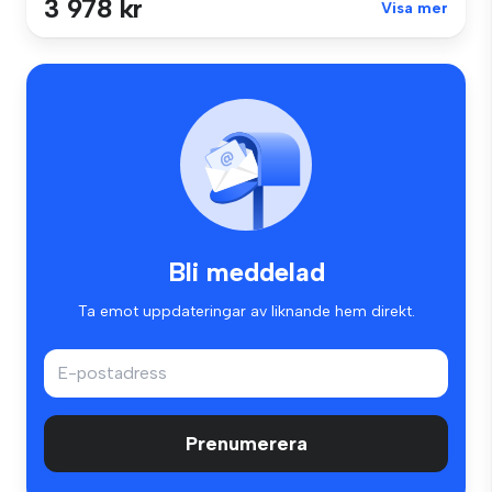
3 978 kr
Visa mer
Bli meddelad
Ta emot uppdateringar av liknande hem direkt.
Prenumerera