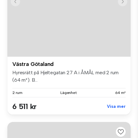
Västra Götaland
Hyresrätt på Hjeltegatan 27 A i ÅMÅL med 2 rum
(64 m²). B...
2 rum
Lägenhet
64 m²
6 511 kr
Visa mer