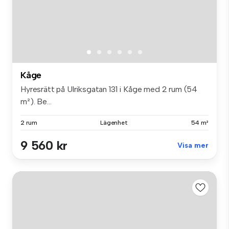
Kåge
Hyresrätt på Ulriksgatan 131 i Kåge med 2 rum (54
m²). Be...
2 rum
Lägenhet
54 m²
9 560 kr
Visa mer