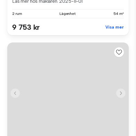
Läs mer hos mäklaren. 2025-11-01
2 rum
Lägenhet
54 m²
9 753 kr
Visa mer