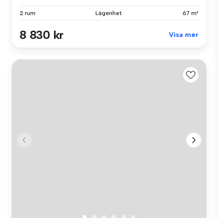
2 rum
Lägenhet
67 m²
8 830 kr
Visa mer