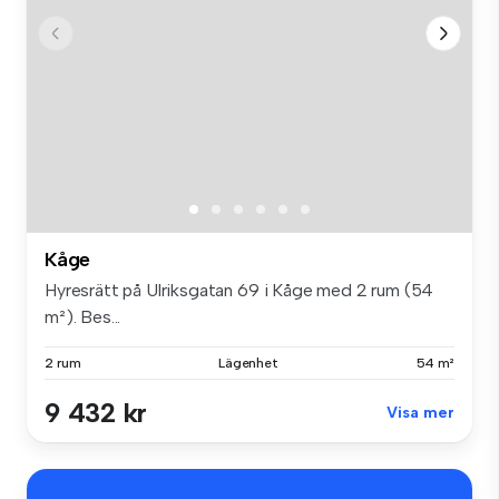
Kåge
Hyresrätt på Ulriksgatan 69 i Kåge med 2 rum (54
m²). Bes...
2 rum
Lägenhet
54 m²
9 432 kr
Visa mer