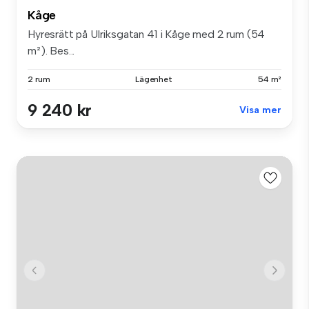
Kåge
Hyresrätt på Ulriksgatan 41 i Kåge med 2 rum (54
m²). Bes...
2 rum
Lägenhet
54 m²
9 240 kr
Visa mer