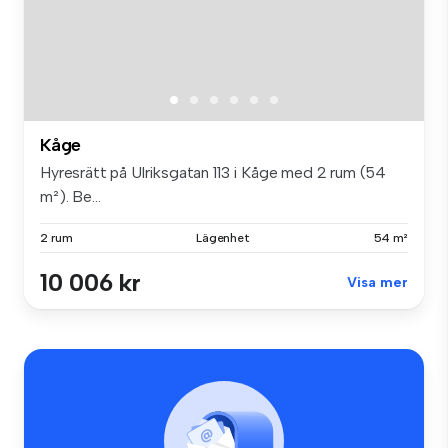
Kåge
Hyresrätt på Ulriksgatan 113 i Kåge med 2 rum (54
m²). Be...
2 rum
Lägenhet
54 m²
10 006 kr
Visa mer