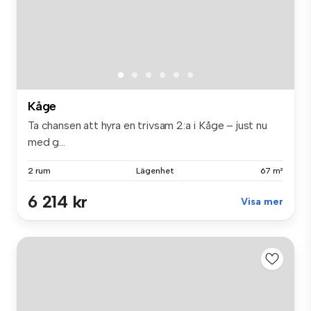
Kåge
Ta chansen att hyra en trivsam 2:a i Kåge – just nu
med g...
2 rum
Lägenhet
67 m²
6 214 kr
Visa mer