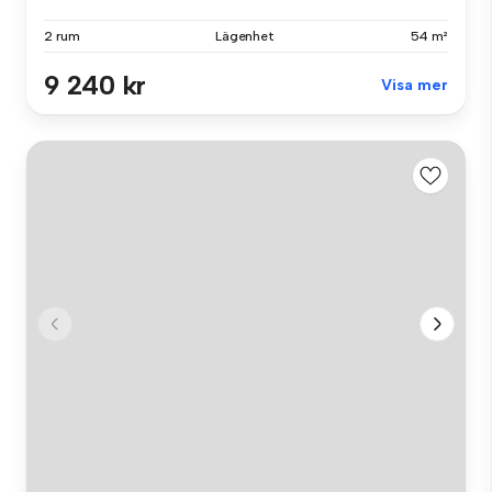
2 rum
Lägenhet
54 m²
9 240 kr
Visa mer