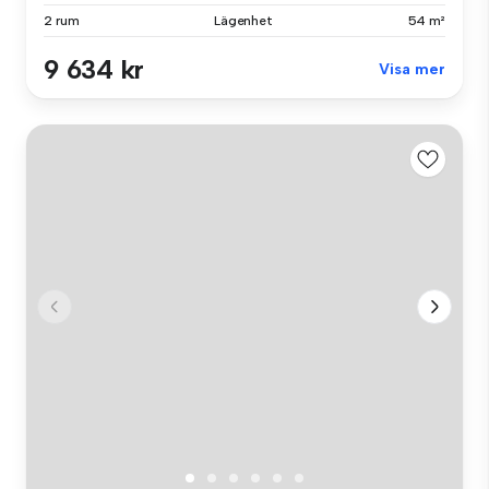
2 rum
Lägenhet
54 m²
9 634 kr
Visa mer