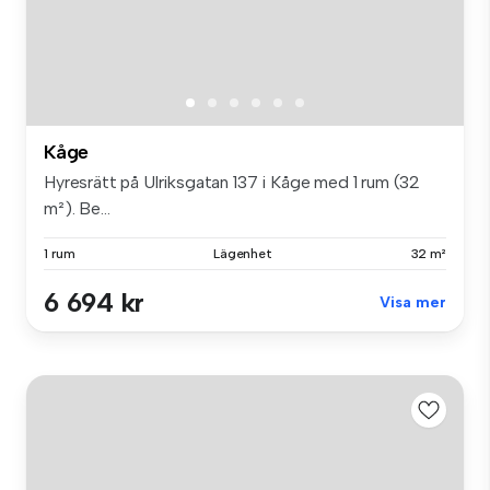
Kåge
Hyresrätt på Ulriksgatan 137 i Kåge med 1 rum (32
m²). Be...
1 rum
Lägenhet
32 m²
6 694 kr
Visa mer