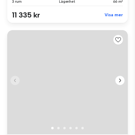
3 rum
Lägenhet
66 m²
11 335 kr
Visa mer