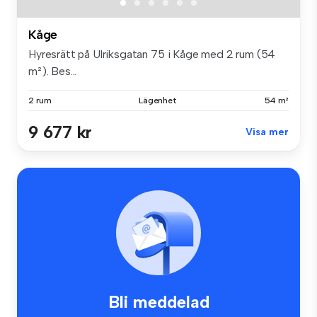
Kåge
Hyresrätt på Ulriksgatan 75 i Kåge med 2 rum (54
m²). Bes...
2 rum
Lägenhet
54 m²
9 677 kr
Visa mer
Bli meddelad