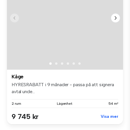
Kåge
HYRESRABATT i 9 månader - passa på att signera
avtal unde...
2 rum
Lägenhet
54 m²
9 745 kr
Visa mer