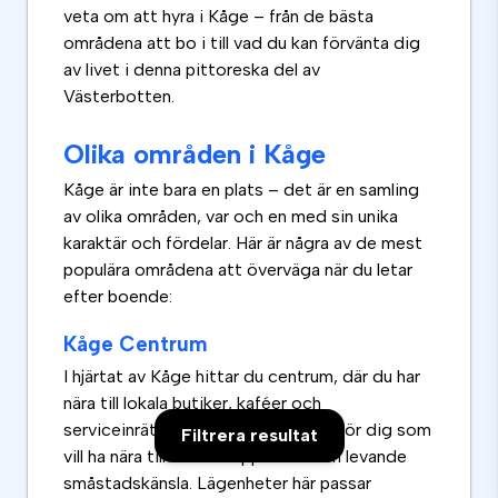
veta om att hyra i Kåge – från de bästa
områdena att bo i till vad du kan förvänta dig
av livet i denna pittoreska del av
Västerbotten.
Olika områden i Kåge
Kåge är inte bara en plats – det är en samling
av olika områden, var och en med sin unika
karaktär och fördelar. Här är några av de mest
populära områdena att överväga när du letar
efter boende:
Kåge Centrum
I hjärtat av Kåge hittar du centrum, där du har
nära till lokala butiker, kaféer och
serviceinrättningar. Det är perfekt för dig som
Filtrera resultat
vill ha nära till allt och uppskattar en levande
småstadskänsla. Lägenheter här passar