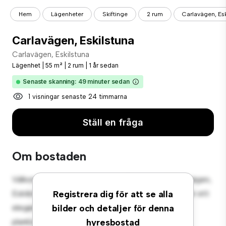
Hem
Lägenheter
Skiftinge
2 rum
Carlavägen, Esk
Carlavägen, Eskilstuna
Carlavägen, Eskilstuna
Lägenhet
|
55 m²
|
2 rum
|
1 år sedan
Senaste skanning: 49 minuter sedan
1 visningar senaste 24 timmarna
Ställ en fråga
Om bostaden
Välkommen till ditt nya urbana tillflyktsort på Carlavägen,
Eskilstuna! Denna moderna 2-rumslägenhet erbjuder ett
Registrera dig för att se alla
elegant och mysigt vardagsrum. Den öppna
bilder och detaljer för denna
planlösningen är perfekt för underhållning, och det
hyresbostad