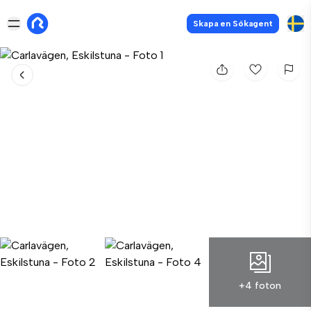
Skapa en Sökagent
+4 foton