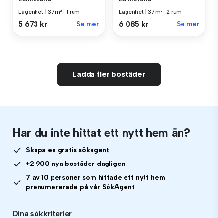
Lägenhet
|
37 m²
|
1 rum
Lägenhet
|
37 m²
|
2 rum
5 673 kr
Se mer
6 085 kr
Se mer
Ladda fler bostäder
Har du inte hittat ett nytt hem än?
Skapa en gratis sökagent
+2 900 nya bostäder dagligen
7 av 10 personer som hittade ett nytt hem
prenumererade på vår SökAgent
Dina sökkriterier