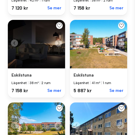
Lägenhet
|
42 m²
|
1 rum
Lägenhet
|
38 m²
|
2 rum
7 120 kr
Se mer
7 158 kr
Se mer
Eskilstuna
Eskilstuna
Lägenhet
|
38 m²
|
2 rum
Lägenhet
|
41 m²
|
1 rum
7 158 kr
Se mer
5 887 kr
Se mer