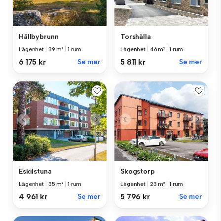
Hällbybrunn
Torshälla
Lägenhet
|
39 m²
|
1 rum
Lägenhet
|
46 m²
|
1 rum
6 175 kr
Se mer
5 811 kr
Se mer
Eskilstuna
Skogstorp
Lägenhet
|
35 m²
|
1 rum
Lägenhet
|
23 m²
|
1 rum
4 961 kr
Se mer
5 796 kr
Se mer