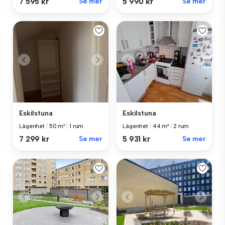
7 595 kr
Se mer
5 990 kr
Se mer
Eskilstuna
Eskilstuna
Lägenhet
|
50 m²
|
1 rum
Lägenhet
|
44 m²
|
2 rum
7 299 kr
Se mer
5 931 kr
Se mer