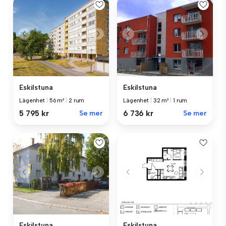
Eskilstuna
Eskilstuna
Lägenhet
|
56 m²
|
2 rum
Lägenhet
|
32 m²
|
1 rum
5 795 kr
Se mer
6 736 kr
Se mer
Eskilstuna
Eskilstuna