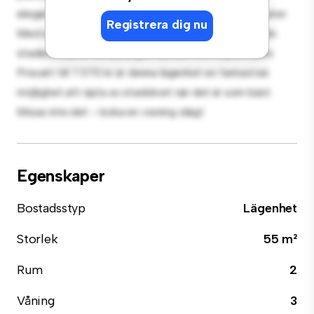
eleganta köket är utrustat med förstklassiga apparater.
Registrera dig nu
Med sitt utmärkta läge ligger du bara några steg från
stadens bästa restauranger, butiker och nöjesställen.
Prisvärt till 7 070 kr är denna lägenhet en fantastisk
möjlighet att njuta av stadslivet när det är som bäst.
Missa inte det – boka en visning idag!
Egenskaper
Bostadsstyp
Lägenhet
Storlek
55 m²
Rum
2
Våning
3