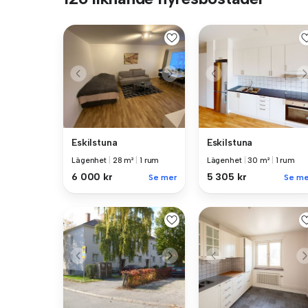
Eskilstuna
Eskilstuna
Lägenhet
|
28 m²
|
1 rum
Lägenhet
|
30 m²
|
1 rum
6 000 kr
5 305 kr
Se mer
Se me