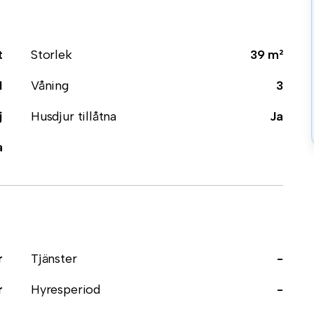
t
Storlek
39 m²
1
Våning
3
j
Husdjur tillåtna
Ja
a
r
Tjänster
-
r
Hyresperiod
-