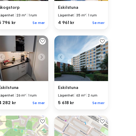
Skogstorp
Eskilstuna
Lägenhet
|
23 m²
|
1 rum
Lägenhet
|
35 m²
|
1 rum
5 796 kr
4 961 kr
Se mer
Se mer
Eskilstuna
Eskilstuna
Lägenhet
|
26 m²
|
1 rum
Lägenhet
|
63 m²
|
2 rum
4 282 kr
5 618 kr
Se mer
Se mer