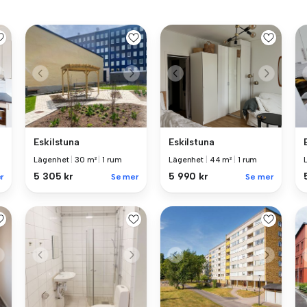
Eskilstuna
Eskilstuna
Lägenhet
|
30 m²
|
1 rum
Lägenhet
|
44 m²
|
1 rum
5 305 kr
5 990 kr
r
Se mer
Se mer