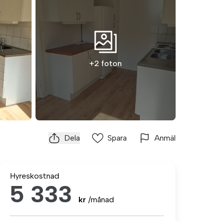
+2 foton
Dela
Spara
Anmäl
Hyreskostnad
5 333
kr
/månad