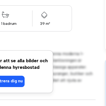
1 badrum
39 m²
 på Carlavägen, Eskilstuna! Denna moderna 1-
gt vardagsrum. Den öppna planlösningen är
r att se alla bilder och
köket är utrustat med förstklassiga apparater.
 denna hyresbostad
steg från stadens bästa restauranger, butiker och
lägenhet en fantastisk möjlighet att njuta av
trera dig nu
t – boka en visning idag!