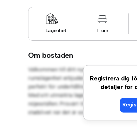
Lägenhet
1 rum
Om bostaden
Välkommen till ditt nya urbana tillflyktsort
rumslägenhet erbjuder ett elegant och mysi
Registrera dig fö
perfekt för underhållning, och det eleganta 
detaljer för
Med sitt utmärkta läge ligger du bara några 
nöjesställen. Prisvärt till 5 333 kr är denna 
Regis
stadslivet när det är som bäst. Missa inte de