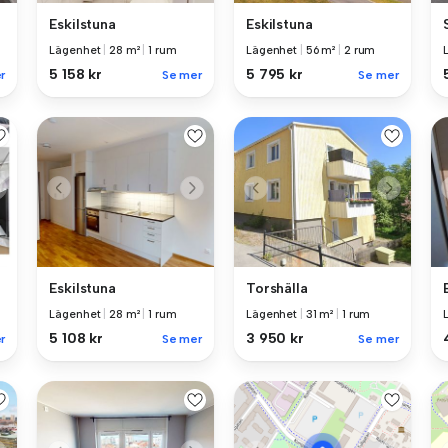
Eskilstuna
Eskilstuna
Lägenhet
|
28 m²
|
1 rum
Lägenhet
|
56 m²
|
2 rum
5 158 kr
5 795 kr
r
Se mer
Se mer
Eskilstuna
Torshälla
Lägenhet
|
28 m²
|
1 rum
Lägenhet
|
31 m²
|
1 rum
5 108 kr
3 950 kr
r
Se mer
Se mer