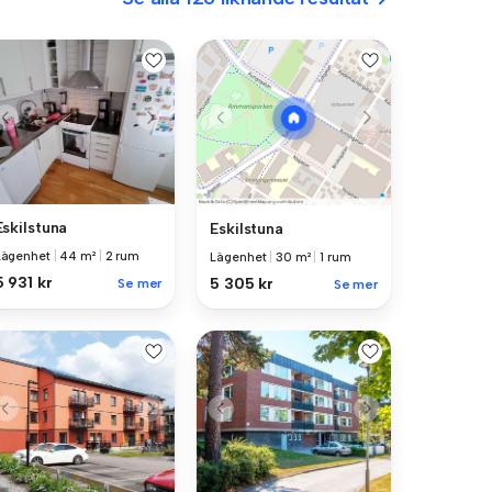
Eskilstuna
Eskilstuna
Lägenhet
|
44 m²
|
2 rum
Lägenhet
|
30 m²
|
1 rum
5 931 kr
5 305 kr
Se mer
Se mer