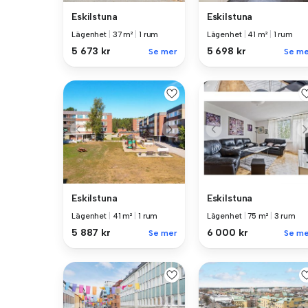
Eskilstuna
Eskilstuna
Lägenhet
|
37 m²
|
1 rum
Lägenhet
|
41 m²
|
1 rum
5 673 kr
5 698 kr
Se mer
Se me
Eskilstuna
Eskilstuna
Lägenhet
|
41 m²
|
1 rum
Lägenhet
|
75 m²
|
3 rum
5 887 kr
6 000 kr
Se mer
Se me