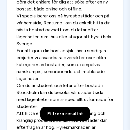
göra det enklare för dig att söka efter en ny
bostad, både online och offline.
Vi specialiserar oss på hyresbostäder och på
vår hemsida, Rentumo, kan du enkelt hitta din
nästa bostad oavsett om du letar efter
lägenheter, rum, hus eller stugor att hyra i hela
Sverige.
För att göra din bostadsjakt ännu smidigare
erbjuder vi användbara översikter över olika
kategorier av bostäder, som exempelvis
rumskompis, seniorboende och möblerade
lägenheter.
Om du är student och letar efter bostad i
Stockholm kan du besöka vår studentsida
med lägenheter som är speciellt utformade för
studenter.
Att hitta en ny bostad kan vara en lång och
Filtrera resultat
krånglig process, särskilt i större städer där
efterfrågan är hög. Hyresmarknaden är