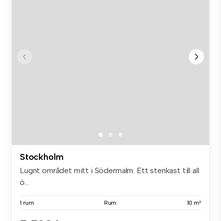
Stockholm
Lugnt området mitt i Södermalm. Ett stenkast till all
ö...
1 rum
Rum
10 m²