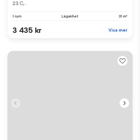
23 C,...
1 rum
Lägenhet
31 m²
3 435 kr
Visa mer