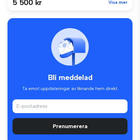
5 500 kr
Visa mer
Bli meddelad
Ta emot uppdateringar av liknande hem direkt.
Prenumerera