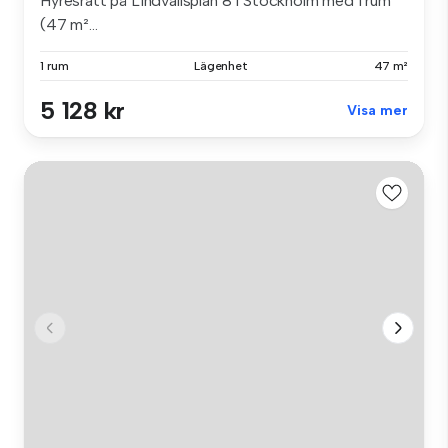
Hyresrätt på Lindvallsplan 8 i Stockholm med 1 rum
(47 m²...
1 rum
Lägenhet
47 m²
5 128 kr
Visa mer