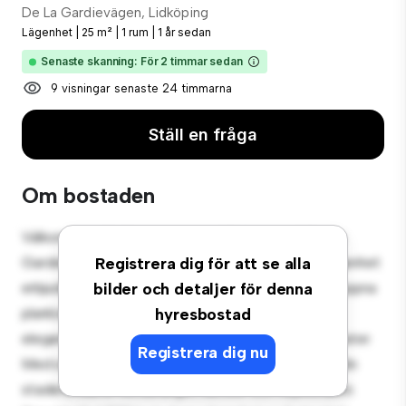
De La Gardievägen, Lidköping
Lägenhet
|
25 m²
|
1 rum
|
1 år sedan
Senaste skanning: För 2 timmar sedan
9 visningar senaste 24 timmarna
Ställ en fråga
Om bostaden
Välkommen till ditt nya urbana tillflyktsort på De La
Gardievägen, Lidköping! Denna moderna 1-rumslägenhet
Registrera dig för att se alla
erbjuder ett elegant och mysigt vardagsrum. Den öppna
bilder och detaljer för denna
planlösningen är perfekt för underhållning, och det
hyresbostad
eleganta köket är utrustat med förstklassiga apparater.
Registrera dig nu
Med sitt utmärkta läge ligger du bara några steg från
stadens bästa restauranger, butiker och nöjesställen.