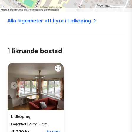
Alla lägenheter att hyra i Lidköping
1 liknande bostad
Lidköping
Lägenhet
|
21 m²
|
1 rum
4 700 kr
Se mer