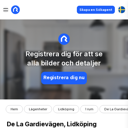
Skapa en Sökagent
Registrera dig för att se
alla bilder och detaljer
Registrera dig nu
Hem
Lägenheter
Lidköping
1 rum
De La Gardiev
De La Gardievägen, Lidköping