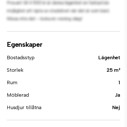
Prisvärt till 4 500 kr är denna lägenhet en fantastisk
möjlighet att njuta av stadslivet när det är som bäst.
Missa inte det – boka en visning idag!
Egenskaper
Bostadsstyp
Lägenhet
Storlek
25 m²
Rum
1
Möblerad
Ja
Husdjur tillåtna
Nej