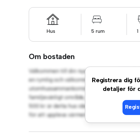
Hus
5 rum
1
Om bostaden
Välkommen till din nya förortsoas på Eksät
en rymlig och välkomnande miljö. Den stora
Registrera dig fö
utomhussammankomster, och den mysiga inter
detaljer för
familjevänligt område, har du tillgång till par
500 kr är detta hus idealiskt för dem som sök
Regis
för att uppleva värmen och komforten som d