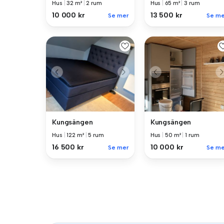
Hus
|
32 m²
|
2 rum
Hus
|
65 m²
|
3 rum
10 000 kr
13 500 kr
Se mer
Se me
Kungsängen
Kungsängen
Hus
|
122 m²
|
5 rum
Hus
|
50 m²
|
1 rum
16 500 kr
10 000 kr
Se mer
Se me