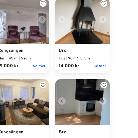
Kungsängen
Bro
Hus
|
145 m²
|
5 rum
Hus
|
90 m²
|
3 rum
19 000 kr
14 000 kr
Se mer
Se mer
Kungsängen
Bro