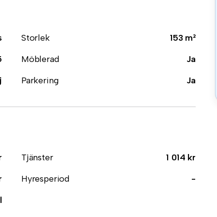
s
Storlek
153 m²
5
Möblerad
Ja
j
Parkering
Ja
r
Tjänster
1 014 kr
r
Hyresperiod
-
l