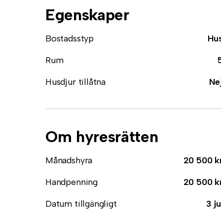
Egenskaper
Bostadsstyp
Hu
Rum
Husdjur tillåtna
Ne
Om hyresrätten
Månadshyra
20 500 k
Handpenning
20 500 k
Datum tillgängligt
3 ju