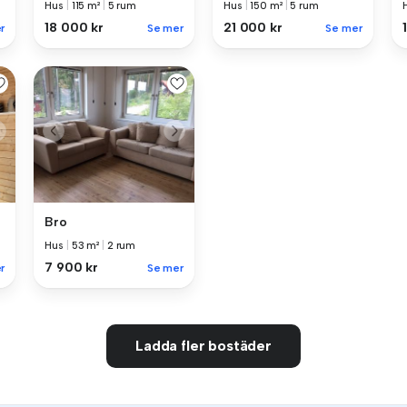
Hus
|
115 m²
|
5 rum
Hus
|
150 m²
|
5 rum
18 000 kr
21 000 kr
r
Se mer
Se mer
Bro
Hus
|
53 m²
|
2 rum
7 900 kr
r
Se mer
Ladda fler bostäder