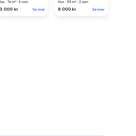
Hus
|
76 m²
|
3 rum
Hus
|
55 m²
|
2 rum
13 000 kr
8 000 kr
Se mer
Se mer