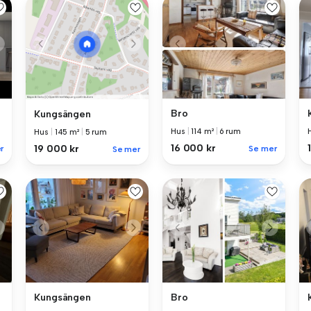
Bro
Kungsängen
Hus
|
114 m²
|
6 rum
Hus
|
145 m²
|
5 rum
16 000 kr
19 000 kr
r
Se mer
Se mer
Kungsängen
Bro