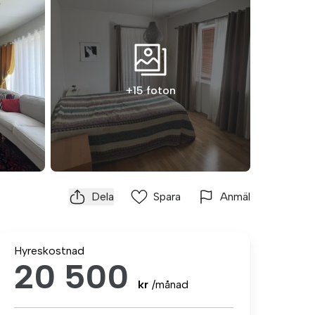
+15 foton
Dela
Spara
Anmäl
Hyreskostnad
20 500
kr
/månad