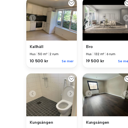
Kallhäll
Bro
Hus
|
50 m²
|
2 rum
Hus
|
132 m²
|
6 rum
10 500 kr
19 500 kr
Se mer
Se me
Kungsängen
Kungsängen