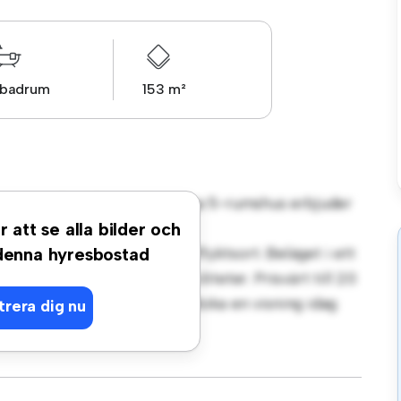
 badrum
153 m²
ervägen, Bro! Detta charmiga 5-rumshus erbjuder
 bakgården är perfekt för
r att se alla bilder och
iören ger en bekväm tillflyktsort. Beläget i ett
 denna hyresbostad
ker, skolor och samhällsfaciliteter. Prisvärt till 20
er en lugn förortslivsstil. Boka en visning idag
trera dig nu
etta hus har att erbjuda.