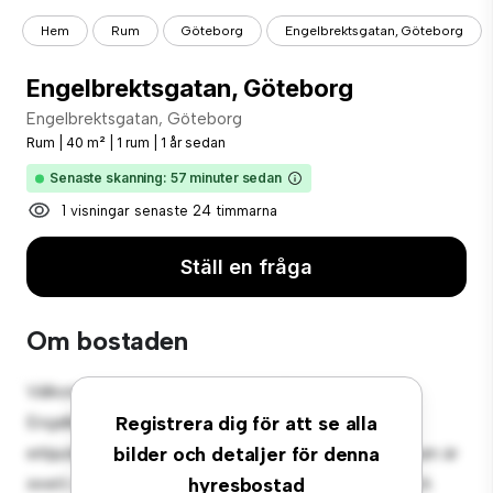
Hem
Rum
Göteborg
Engelbrektsgatan, Göteborg
Engelbrektsgatan, Göteborg
Engelbrektsgatan, Göteborg
Rum
|
40 m²
|
1 rum
|
1 år sedan
Senaste skanning: 57 minuter sedan
1 visningar senaste 24 timmarna
Ställ en fråga
Om bostaden
Välkommen till ditt nya mysiga tillflyktsort på
Engelbrektsgatan, Göteborg! Detta bekväma rum
Registrera dig för att se alla
erbjuder ett fridfullt och privat vardagsrum. Detta rum är
bilder och detaljer för denna
inrett med nödvändigheter för din bekvämlighet och
hyresbostad