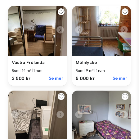
Västra Frölunda
Mölnlycke
Rum
|
14 m²
|
1 rum
Rum
|
9 m²
|
1 rum
3 500 kr
Se mer
5 000 kr
Se mer