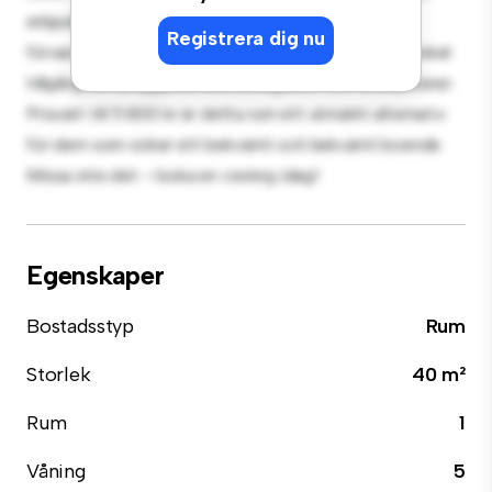
erbjuder en bekväm säng, en arbetsyta och
Registrera dig nu
förvaringslösningar. Med sitt bekväma läge har du enkel
tillgång till närliggande bekvämligheter och attraktioner.
Prisvärt till 5 800 kr är detta rum ett utmärkt alternativ
för dem som söker ett bekvämt och bekvämt boende.
Missa inte det – boka en visning idag!
Egenskaper
Bostadsstyp
Rum
Storlek
40 m²
Rum
1
Våning
5