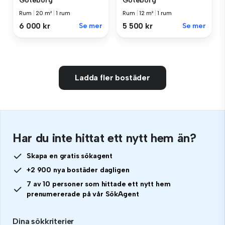
Göteborg
Göteborg
Rum
|
12 m²
|
1 rum
Rum
|
20 m²
|
1 rum
5 500 kr
Se mer
6 000 kr
Se mer
Ladda fler bostäder
Har du inte hittat ett nytt hem än?
Skapa en gratis sökagent
+2 900 nya bostäder dagligen
7 av 10 personer som hittade ett nytt hem
prenumererade på vår SökAgent
Dina sökkriterier