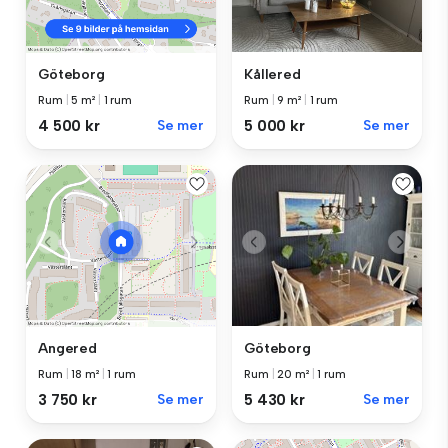
Kållered
Göteborg
Rum
|
9 m²
|
1 rum
Rum
|
5 m²
|
1 rum
5 000 kr
Se mer
4 500 kr
Se mer
Göteborg
Angered
Rum
|
20 m²
|
1 rum
Rum
|
18 m²
|
1 rum
5 430 kr
Se mer
3 750 kr
Se mer