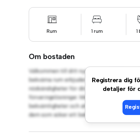
Rum
1 rum
1
Om bostaden
Välkommen till ditt nya mysiga tillflyktsort
bekväma rum erbjuder ett fridfullt och priv
Registrera dig fö
nödvändigheter för din bekvämlighet och er
detaljer för
förvaringslösningar. Med sitt bekväma läge ha
bekvämligheter och attraktioner. Prisvärt til
Regis
dem som söker ett bekvämt och bekvämt boe