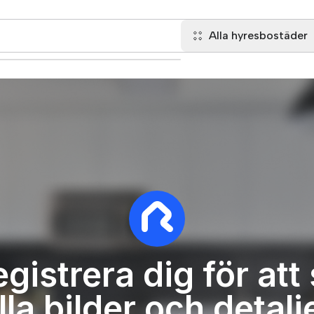
Alla hyresbostäder
gistrera dig för att
lla bilder och detalj