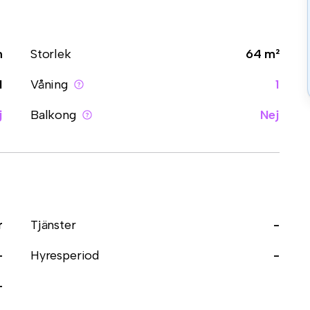
m
Storlek
64 m²
1
Våning
1
j
Balkong
Nej
r
Tjänster
-
-
Hyresperiod
-
-