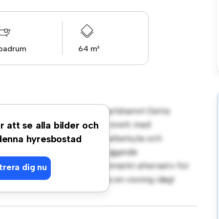
 badrum
64 m²
 på Erik Dahlbergsvägen 8, Karlshamn! Detta
at vardagsrum. Detta rum är inrett med
r att se alla bilder och
bjuder en bekväm säng, en arbetsyta och
 denna hyresbostad
r du enkel tillgång till närliggande
l 7 576 kr är detta rum ett utmärkt alternativ för
trera dig nu
nde. Missa inte det – boka en visning idag!