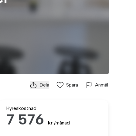
Dela
Spara
Anmäl
Hyreskostnad
7 576
kr
/månad