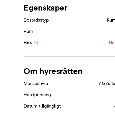
Egenskaper
Bostadsstyp
Ru
Rum
Hiss
Ne
Om hyresrätten
Månadshyra
7 576 k
Handpenning
Datum tillgängligt