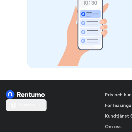
Pris och hur
Svenska
För leasing
Kundtjänst 
Om oss