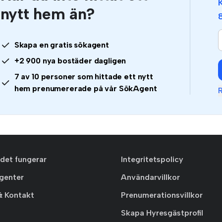
nytt hem än?
Skapa en gratis sökagent
+2 900 nya bostäder dagligen
7 av 10 personer som hittade ett nytt
hem prenumererade på vår SökAgent
R
 det fungerar
Integritetspolicy
agenter
Användarvillkor
& Kontakt
Prenumerationsvillkor
Skapa Hyresgästprofil