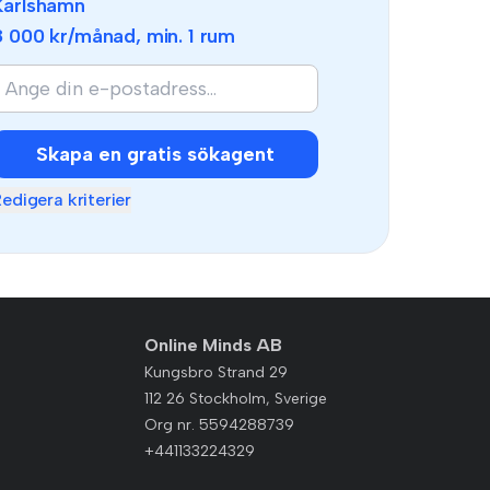
Karlshamn
8 000 kr
/månad, min.
1 rum
Skapa en gratis sökagent
edigera kriterier
Online Minds AB
Kungsbro Strand 29
112 26 Stockholm, Sverige
Org nr. 5594288739
+441133224329