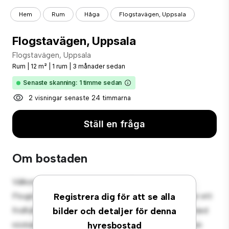
Hem
Rum
Håga
Flogstavägen, Uppsala
Flogstavägen, Uppsala
Flogstavägen, Uppsala
Rum
|
12 m²
|
1 rum
|
3 månader sedan
Senaste skanning: 1 timme sedan
2 visningar senaste 24 timmarna
Ställ en fråga
Om bostaden
Välkommen till ditt nya mysiga tillflyktsort på
Flogstavägen, Uppsala! Detta bekväma rum erbjuder ett
Registrera dig för att se alla
fridfullt och privat vardagsrum. Detta rum är inrett med
bilder och detaljer för denna
nödvändigheter för din bekvämlighet och erbjuder en
hyresbostad