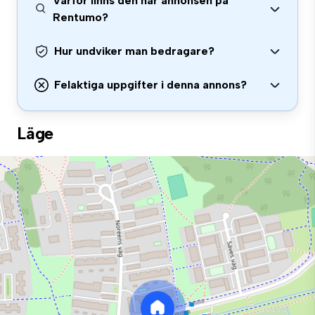
Varför finns den här annonsen på
Rentumo?
Hur undviker man bedragare?
Felaktiga uppgifter i denna annons?
Läge