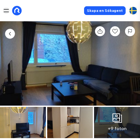
Skapa en Sökagent
+9 foton