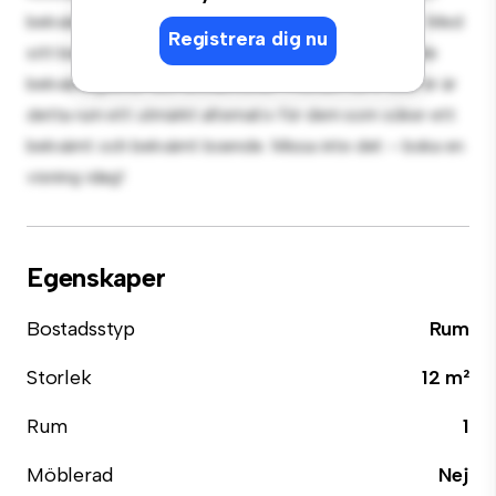
bekväm säng, en arbetsyta och förvaringslösningar. Med
Registrera dig nu
sitt bekväma läge har du enkel tillgång till närliggande
bekvämligheter och attraktioner. Prisvärt till 4 500 kr är
detta rum ett utmärkt alternativ för dem som söker ett
bekvämt och bekvämt boende. Missa inte det – boka en
visning idag!
Egenskaper
Bostadsstyp
Rum
Storlek
12 m²
Rum
1
Möblerad
Nej