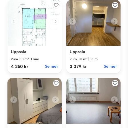
Uppsala
Uppsala
Rum
|
10 m²
|
1 rum
Rum
|
18 m²
|
1 rum
4 250 kr
Se mer
3 079 kr
Se mer