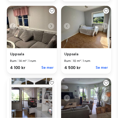
Uppsala
Uppsala
Rum
|
10 m²
|
1 rum
Rum
|
14 m²
|
1 rum
4 500 kr
Se mer
4 100 kr
Se mer