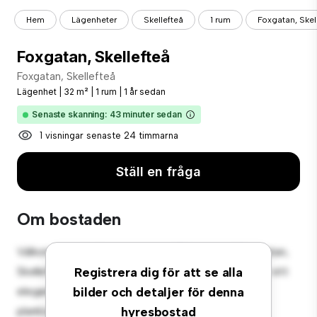
Hem
Lägenheter
Skellefteå
1 rum
Foxgatan, Skel
Foxgatan, Skellefteå
Foxgatan, Skellefteå
Lägenhet
|
32 m²
|
1 rum
|
1 år sedan
Senaste skanning: 43 minuter sedan
1 visningar senaste 24 timmarna
Ställ en fråga
Om bostaden
Välkommen till ditt nya urbana tillflyktsort på Foxgatan,
Skellefteå! Denna moderna 1-rumslägenhet erbjuder ett
Registrera dig för att se alla
elegant och mysigt vardagsrum. Den öppna
bilder och detaljer för denna
planlösningen är perfekt för underhållning, och det
hyresbostad