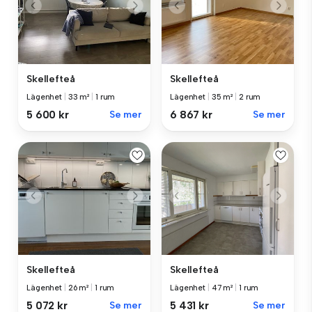
Skellefteå
Skellefteå
Lägenhet
|
33 m²
|
1 rum
Lägenhet
|
35 m²
|
2 rum
5 600 kr
Se mer
6 867 kr
Se mer
Skellefteå
Skellefteå
Lägenhet
|
26 m²
|
1 rum
Lägenhet
|
47 m²
|
1 rum
5 072 kr
Se mer
5 431 kr
Se mer