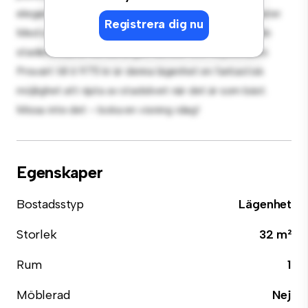
eleganta köket är utrustat med förstklassiga apparater.
Registrera dig nu
Med sitt utmärkta läge ligger du bara några steg från
stadens bästa restauranger, butiker och nöjesställen.
Prisvärt till 6 975 kr är denna lägenhet en fantastisk
möjlighet att njuta av stadslivet när det är som bäst.
Missa inte det – boka en visning idag!
Egenskaper
Bostadsstyp
Lägenhet
Storlek
32 m²
Rum
1
Möblerad
Nej