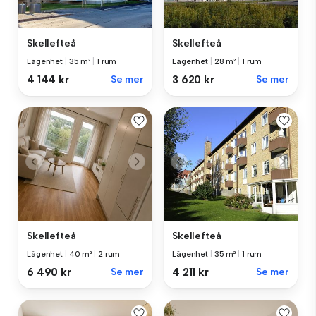
Skellefteå
Skellefteå
Lägenhet
|
35 m²
|
1 rum
Lägenhet
|
28 m²
|
1 rum
4 144 kr
Se mer
3 620 kr
Se mer
Skellefteå
Skellefteå
Lägenhet
|
40 m²
|
2 rum
Lägenhet
|
35 m²
|
1 rum
6 490 kr
Se mer
4 211 kr
Se mer