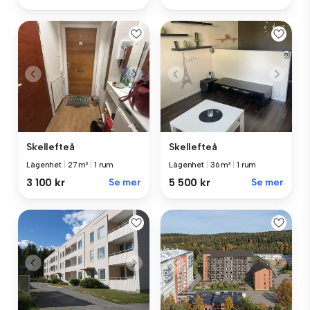
Skellefteå
Skellefteå
Lägenhet
|
27 m²
|
1 rum
Lägenhet
|
36 m²
|
1 rum
3 100 kr
Se mer
5 500 kr
Se mer