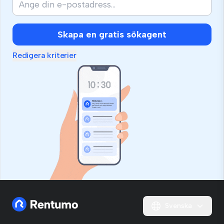
Skapa en gratis sökagent
Redigera kriterier
Svenska