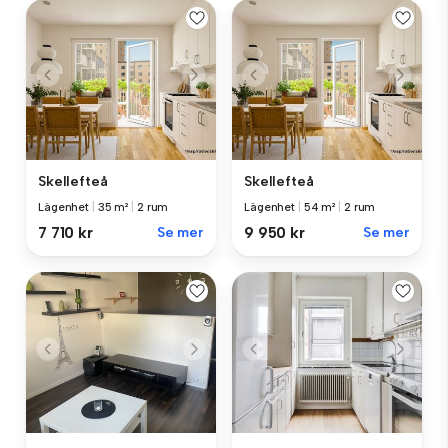
Skellefteå
Skellefteå
Lägenhet
|
35 m²
|
2 rum
Lägenhet
|
54 m²
|
2 rum
7 710 kr
Se mer
9 950 kr
Se mer