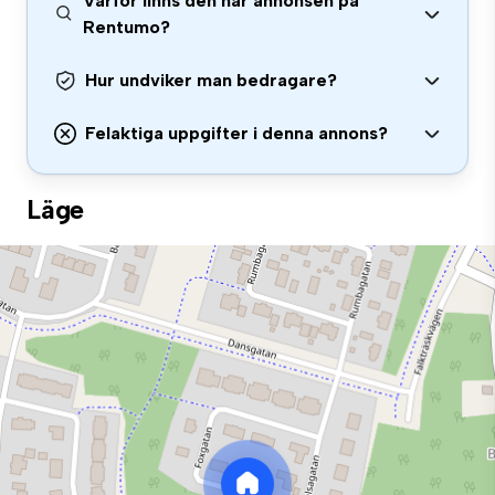
Varför finns den här annonsen på
Rentumo?
Hur undviker man bedragare?
Felaktiga uppgifter i denna annons?
Läge