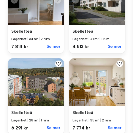
Skellefteå
Skellefteå
Lägenhet
|
64 m²
|
2 rum
Lägenhet
|
41 m²
|
1 rum
7 814 kr
Se mer
4 513 kr
Se mer
Skellefteå
Skellefteå
Lägenhet
|
28 m²
|
1 rum
Lägenhet
|
35 m²
|
2 rum
6 291 kr
Se mer
7 774 kr
Se mer