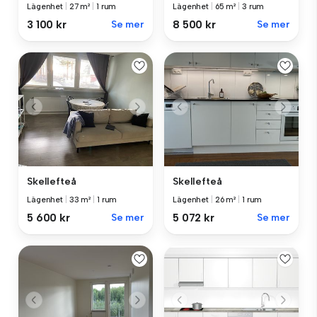
Lägenhet
|
27 m²
|
1 rum
Lägenhet
|
65 m²
|
3 rum
3 100 kr
Se mer
8 500 kr
Se mer
Skellefteå
Skellefteå
Lägenhet
|
33 m²
|
1 rum
Lägenhet
|
26 m²
|
1 rum
5 600 kr
Se mer
5 072 kr
Se mer