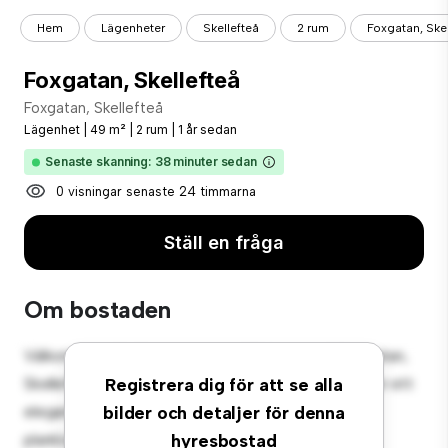
Hem
Lägenheter
Skellefteå
2 rum
Foxgatan, Skel
Foxgatan, Skellefteå
Foxgatan, Skellefteå
Lägenhet
|
49 m²
|
2 rum
|
1 år sedan
Senaste skanning: 38 minuter sedan
0 visningar senaste 24 timmarna
Ställ en fråga
Om bostaden
Välkommen till ditt nya urbana tillflyktsort på Foxgatan,
Skellefteå! Denna moderna 2-rumslägenhet erbjuder ett
Registrera dig för att se alla
elegant och mysigt vardagsrum. Den öppna
bilder och detaljer för denna
planlösningen är perfekt för underhållning, och det
hyresbostad