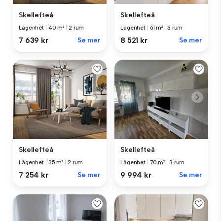
Skellefteå
Skellefteå
Lägenhet
|
40 m²
|
2 rum
Lägenhet
|
61 m²
|
3 rum
7 639 kr
Se mer
8 521 kr
Se mer
Skellefteå
Skellefteå
Lägenhet
|
35 m²
|
2 rum
Lägenhet
|
70 m²
|
3 rum
7 254 kr
Se mer
9 994 kr
Se mer