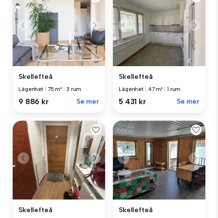
Skellefteå
Skellefteå
Lägenhet
|
75 m²
|
3 rum
Lägenhet
|
47 m²
|
1 rum
9 886 kr
Se mer
5 431 kr
Se mer
Skellefteå
Skellefteå