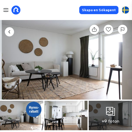
Skapa en Sökagent
+9 foton