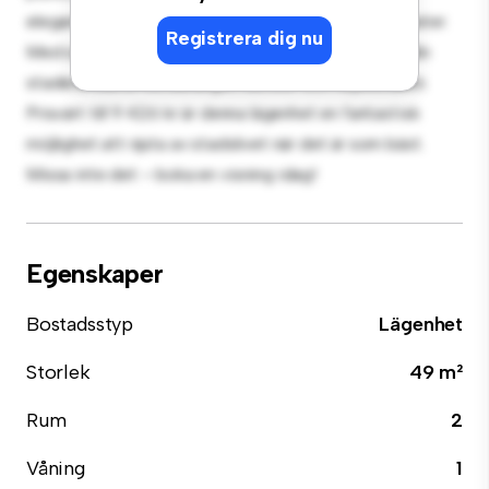
eleganta köket är utrustat med förstklassiga apparater.
Registrera dig nu
Med sitt utmärkta läge ligger du bara några steg från
stadens bästa restauranger, butiker och nöjesställen.
Prisvärt till 9 426 kr är denna lägenhet en fantastisk
möjlighet att njuta av stadslivet när det är som bäst.
Missa inte det – boka en visning idag!
Egenskaper
Bostadsstyp
Lägenhet
Storlek
49 m²
Rum
2
Våning
1