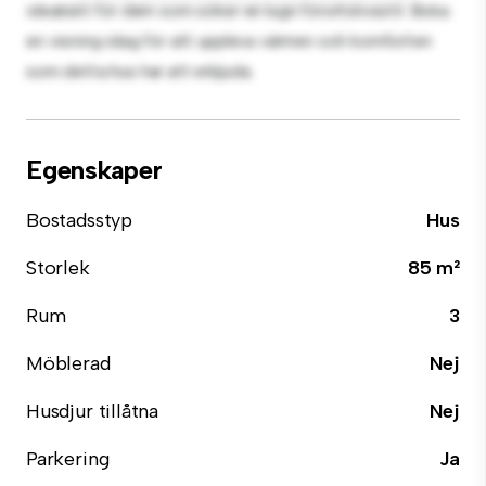
idealiskt för dem som söker en lugn förortslivsstil. Boka
en visning idag för att uppleva värmen och komforten
som detta hus har att erbjuda.
Egenskaper
Bostadsstyp
Hus
Storlek
85 m²
Rum
3
Möblerad
Nej
Husdjur tillåtna
Nej
Parkering
Ja