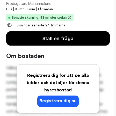
Fredsgatan, Mariannelund
Hus
|
85 m²
|
3 rum
|
1 år sedan
Senaste skanning: 43 minuter sedan
1 visningar senaste 24 timmarna
Ställ en fråga
Om bostaden
Välkommen till din nya förortsoas på Fredsgatan,
Mariannelund! Detta charmiga 3-rumshus erbjuder en
Registrera dig för att se alla
rymlig och välkomnande miljö. Den stora bakgården är
bilder och detaljer för denna
perfekt för utomhussammankomster, och den mysiga
hyresbostad
interiören ger en bekväm tillflyktsort. Beläget i ett
Registrera dig nu
familjevänligt område, har du tillgång till parker, skolor
och samhällsfaciliteter. Prisvärt till 4 700 kr är detta hus