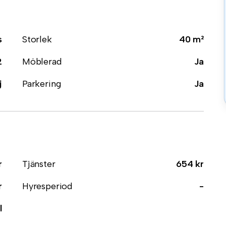
s
Storlek
40 m²
2
Möblerad
Ja
j
Parkering
Ja
r
Tjänster
654 kr
r
Hyresperiod
-
l