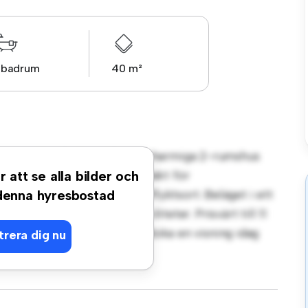
1 badrum
40 m²
esvägen, Sundbyberg! Detta charmiga 2-rumshus
Den stora bakgården är perfekt för
r att se alla bilder och
iören ger en bekväm tillflyktsort. Beläget i ett
 denna hyresbostad
ker, skolor och samhällsfaciliteter. Prisvärt till 11
er en lugn förortslivsstil. Boka en visning idag
trera dig nu
etta hus har att erbjuda.