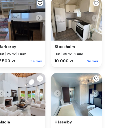
Barkarby
Stockholm
Hus
|
25 m²
|
1 rum
Hus
|
35 m²
|
2 rum
7 500 kr
10 000 kr
Se mer
Se mer
Mugla
Hässelby