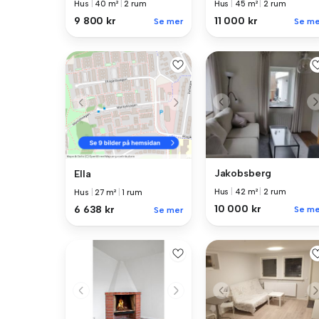
Hus
|
40 m²
|
2 rum
Hus
|
45 m²
|
2 rum
9 800 kr
11 000 kr
Se mer
Se me
Jakobsberg
Ella
Hus
|
42 m²
|
2 rum
Hus
|
27 m²
|
1 rum
10 000 kr
6 638 kr
Se me
Se mer