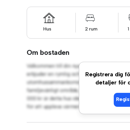
Hus
2 rum
Om bostaden
Välkommen till din nya förortsoas på Fylk
erbjuder en rymlig och välkomnande miljö. 
Registrera dig fö
utomhussammankomster, och den mysiga inter
detaljer för
familjevänligt område, har du tillgång till par
000 kr är detta hus idealiskt för dem som sök
Regis
för att uppleva värmen och komforten som d