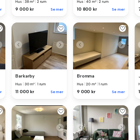
Hus
|
38 m²
|
2 rum
Hus
|
40 m²
|
2 rum
9 000 kr
10 800 kr
r
Se mer
Se mer
Barkarby
Bromma
Hus
|
30 m²
|
1 rum
Hus
|
20 m²
|
1 rum
11 000 kr
9 000 kr
r
Se mer
Se mer