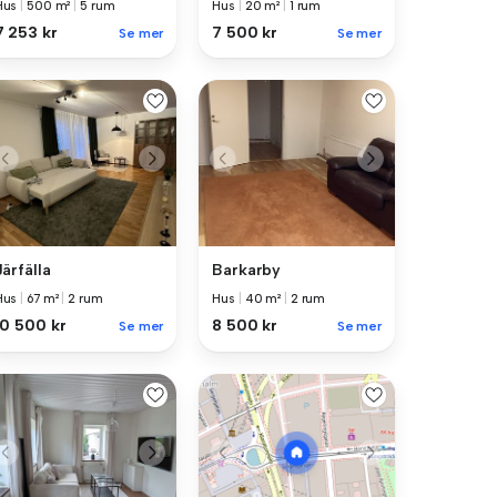
Hus
|
500 m²
|
5 rum
Hus
|
20 m²
|
1 rum
7 253 kr
7 500 kr
Se mer
Se mer
Järfälla
Barkarby
Hus
|
67 m²
|
2 rum
Hus
|
40 m²
|
2 rum
10 500 kr
8 500 kr
Se mer
Se mer