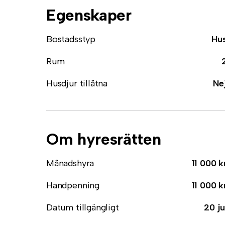
Egenskaper
Bostadsstyp
Hu
Rum
Husdjur tillåtna
Ne
Om hyresrätten
Månadshyra
11 000 k
Handpenning
11 000 k
Datum tillgängligt
20 ju