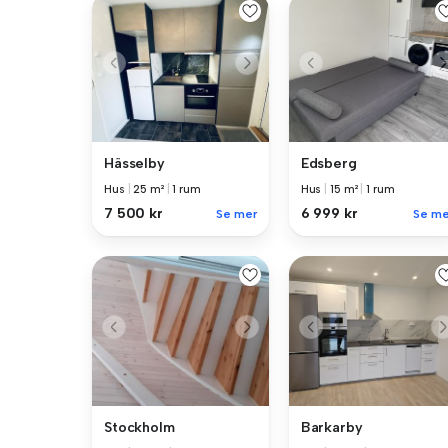
Hässelby
Edsberg
Hus
|
25 m²
|
1 rum
Hus
|
15 m²
|
1 rum
7 500 kr
6 999 kr
Se mer
Se me
Stockholm
Barkarby