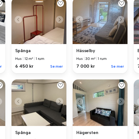
Spånga
Hässelby
Hus
|
12 m²
|
1 rum
Hus
|
30 m²
|
1 rum
6 450 kr
7 000 kr
r
Se mer
Se mer
Spånga
Hägersten