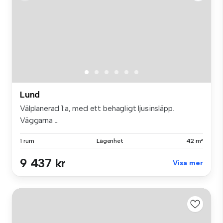
Lund
Välplanerad 1:a, med ett behagligt ljusinsläpp.
Väggarna ...
1 rum
Lägenhet
42 m²
9 437 kr
Visa mer