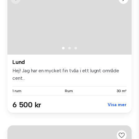
Lund
Hej! Jag har en mycket fin tvåa i ett lugnt område
cent...
1 rum
Rum
30 m²
6 500 kr
Visa mer