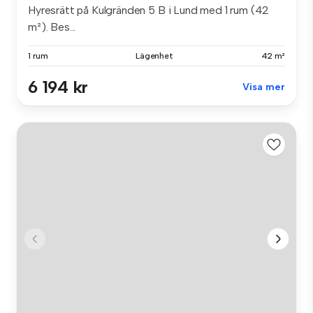
Hyresrätt på Kulgränden 5 B i Lund med 1 rum (42
m²). Bes...
1 rum
Lägenhet
42 m²
6 194 kr
Visa mer