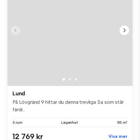
Lund
På Lövgränd 9 hittar du denna trevliga 3:a som står
färdi...
3 rum
Lägenhet
55 m²
12 769 kr
Visa mer