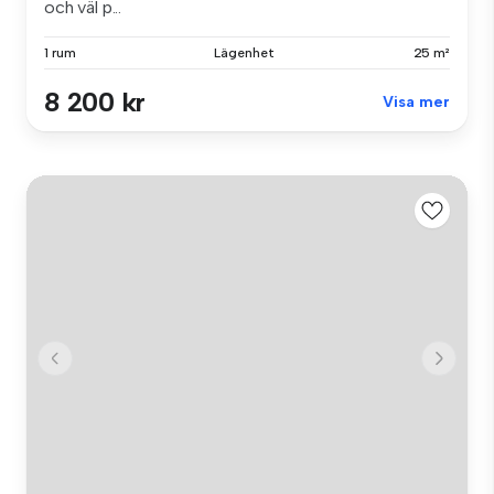
och väl p...
1 rum
Lägenhet
25 m²
8 200 kr
Visa mer