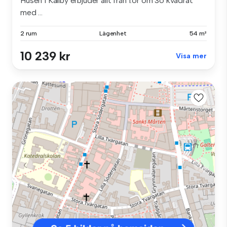
Husen i Källby erbjuder allt från 1:or om 36 kvadrat
med ...
2 rum
Lägenhet
54 m²
10 239 kr
Visa mer