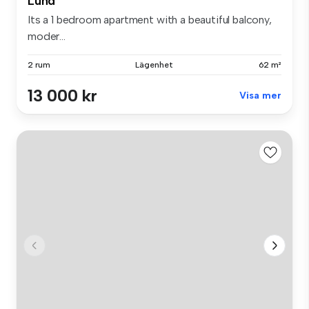
Lund
Its a 1 bedroom apartment with a beautiful balcony,
moder...
2 rum
Lägenhet
62 m²
13 000 kr
Visa mer