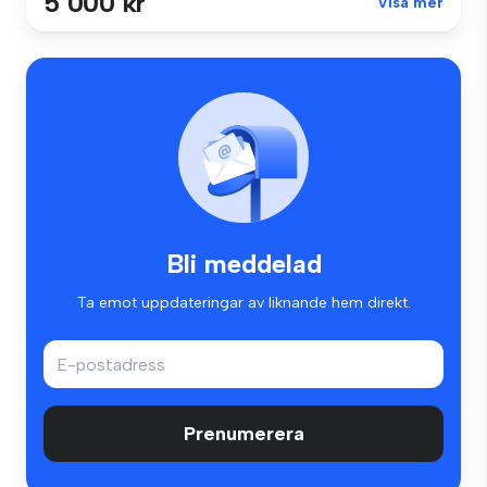
5 000 kr
Visa mer
Bli meddelad
Ta emot uppdateringar av liknande hem direkt.
Prenumerera