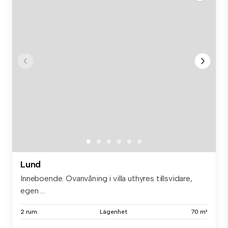
Lund
Inneboende. Ovanvåning i villa uthyres tillsvidare,
egen ...
2 rum
Lägenhet
70 m²