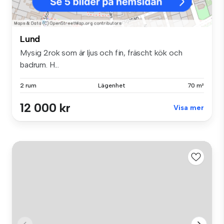
Lund
Mysig 2rok som är ljus och fin, fräscht kök och
badrum. H...
2 rum
Lägenhet
70 m²
12 000 kr
Visa mer