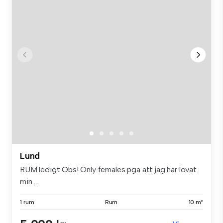
Lund
RUM ledigt Obs! Only females pga att jag har lovat
min ...
1 rum
Rum
10 m²