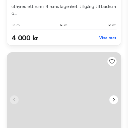
uthyres ett rum i 4 rums lägenhet. tillgång till badrum
o...
1 rum
Rum
16 m²
4 000 kr
Visa mer