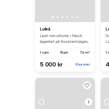
Luleå
L
Ljust rum uthyres i fräsch
S
lägenhet på Assistentvägen,
Lä
Lu...
oc
1 rum
Rum
76 m²
1
5 000 kr
4
Visa mer