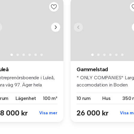
uleå
Gammelstad
ntreprenörsboende i Luleå,
* ONLY COMPANIES* Lar
ra väg 97. Äger hela
accomodation in Boden
ggna...
suitable fo...
 rum
Lägenhet
100 m²
10 rum
Hus
350 
8 000 kr
26 000 kr
Visa mer
Visa m