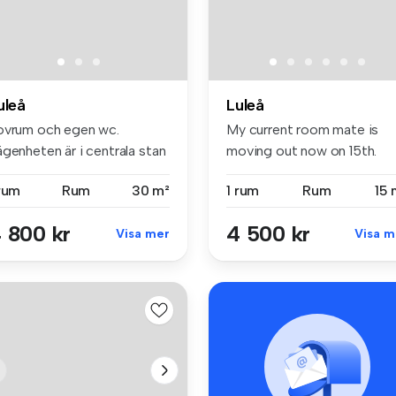
uleå
Luleå
ovrum och egen wc.
My current room mate is
genheten är i centrala stan
moving out now on 15th.
h är...
April. Th...
 rum
Rum
30 m²
1 rum
Rum
15 
 800 kr
4 500 kr
Visa mer
Visa m