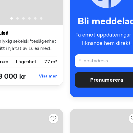
Bli meddela
uleå
Ta emot uppdateringar 
n lyxig sekelskifteslägenhet
liknande hem direkt.
tt i hjärtat av Luleå med...
 rum
Lägenhet
77 m²
3 000 kr
Visa mer
Prenumerera