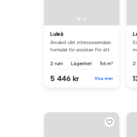
Luleå
L
Använd vårt intresseanmälan
E
formulär för ansökan För att
mi
...
2 rum
Lägenhet
56 m²
2
5 446 kr
1
Visa mer