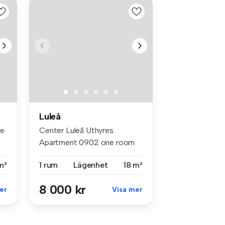
Luleå
ge
Center Luleå Uthyres
Apartment 0902 one room
17,5m2– Cent...
m²
1 rum
Lägenhet
18 m²
8 000 kr
er
Visa mer