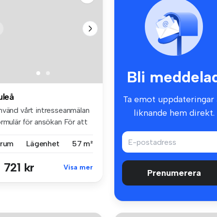
Bli meddela
uleå
Ta emot uppdateringar 
nvänd vårt intresseanmälan
liknande hem direkt.
rmulär för ansökan För att
 rum
Lägenhet
57 m²
 721 kr
Visa mer
Prenumerera