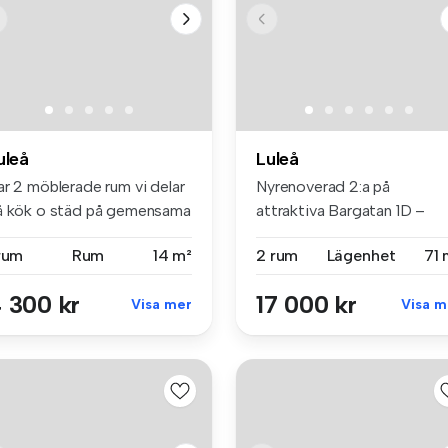
uleå
Luleå
ar 2 möblerade rum vi delar
Nyrenoverad 2:a på
å kök o städ på gemensama
attraktiva Bargatan 1D –
.
Luleå 🌟 Let...
 rum
Rum
14 m²
2 rum
Lägenhet
71 
 300 kr
17 000 kr
Visa mer
Visa m