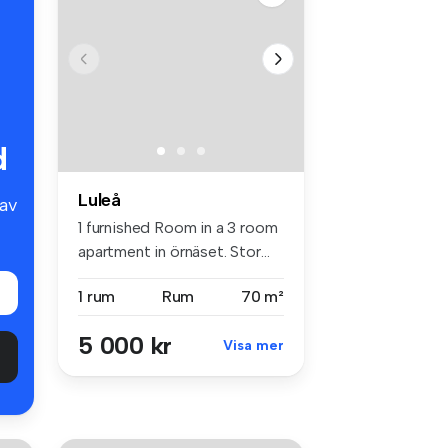
d
Luleå
av
1 furnished Room in a 3 room
apartment in örnäset. Stor...
1 rum
Rum
70 m²
5 000 kr
Visa mer