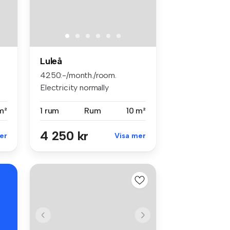
Luleå
4250:-/month./room.
Electricity normally
250:-/month (fee...
m²
1 rum
Rum
10 m²
4 250 kr
er
Visa mer