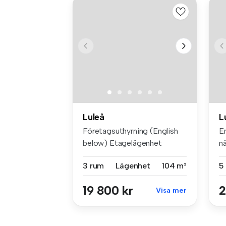
Luleå
L
Företagsuthyrning (English
E
below) Etagelägenhet
nä
Österma...
by
3 rum
Lägenhet
104 m²
5
19 800 kr
2
Visa mer