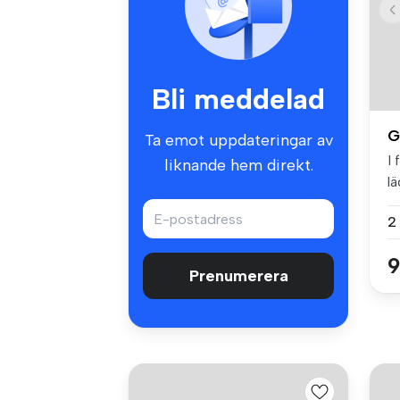
Bli meddelad
G
Ta emot uppdateringar av
I 
liknande hem direkt.
lä
kö
2
9
Prenumerera