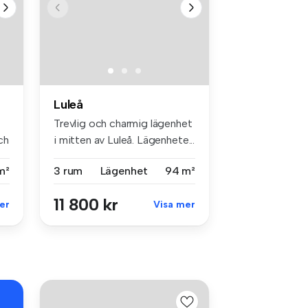
Luleå
Trevlig och charmig lägenhet
och
i mitten av Luleå. Lägenhete...
m²
3 rum
Lägenhet
94 m²
11 800 kr
er
Visa mer