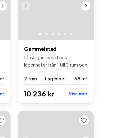
Gammelstad
I fastigheterna finns
lägenheter från 1 till 3 rum och
kö...
m²
2 rum
Lägenhet
68 m²
10 236 kr
er
Visa mer