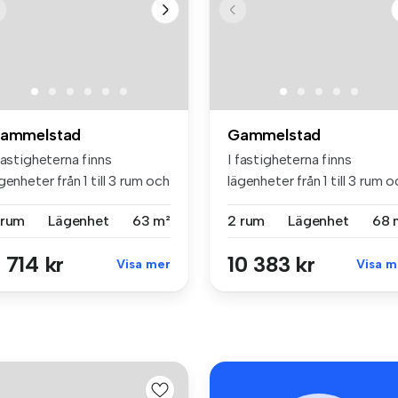
ammelstad
Gammelstad
fastigheterna finns
I fastigheterna finns
genheter från 1 till 3 rum och
lägenheter från 1 till 3 rum 
...
kö...
 rum
Lägenhet
63 m²
2 rum
Lägenhet
68 
 714 kr
10 383 kr
Visa mer
Visa m