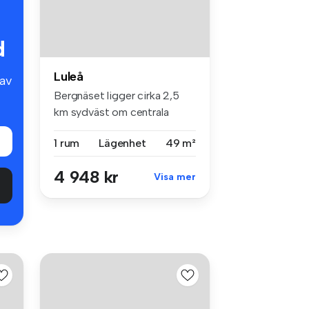
d
Luleå
av
Bergnäset ligger cirka 2,5
km sydväst om centrala
Luleå. ...
1 rum
Lägenhet
49 m²
4 948 kr
Visa mer