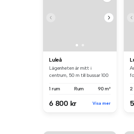
Luleå
L
Lägenheten är mitt i
A
centrum, 50 m till bussar 100
fo
m till...
...
1 rum
Rum
90 m²
2
6 800 kr
5
Visa mer