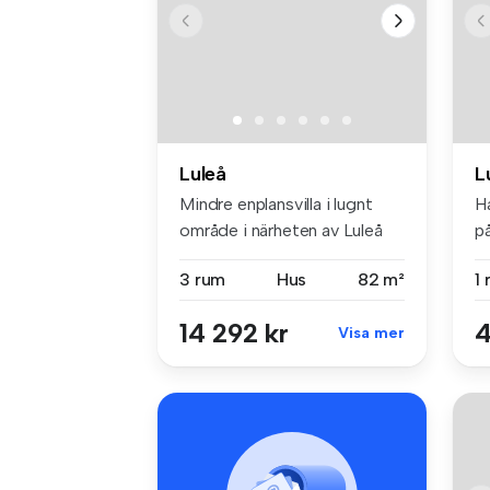
Luleå
L
Mindre enplansvilla i lugnt
H
område i närheten av Luleå
p
Te...
u..
3 rum
Hus
82 m²
1
14 292 kr
4
Visa mer