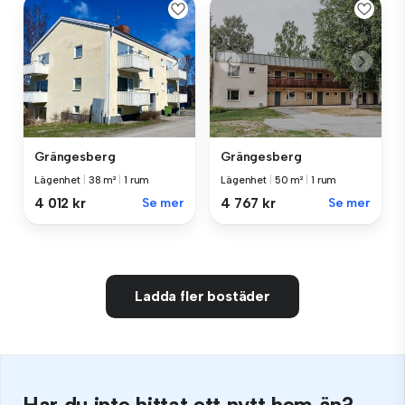
Grängesberg
Grängesberg
Lägenhet
|
38 m²
|
1 rum
Lägenhet
|
50 m²
|
1 rum
4 012 kr
Se mer
4 767 kr
Se mer
Ladda fler bostäder
Har du inte hittat ett nytt hem än?