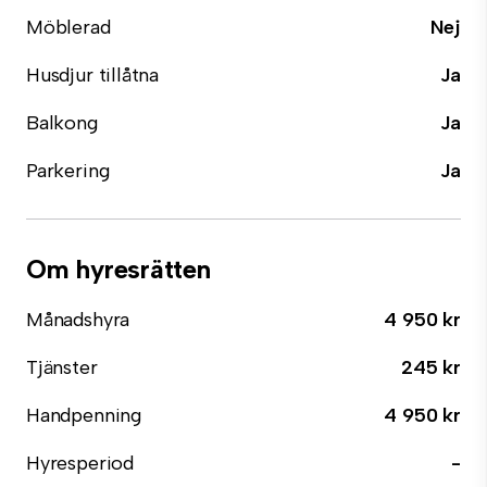
Möblerad
Nej
Husdjur tillåtna
Ja
Balkong
Ja
Parkering
Ja
Om hyresrätten
Månadshyra
4 950 kr
Tjänster
245 kr
Handpenning
4 950 kr
Hyresperiod
-