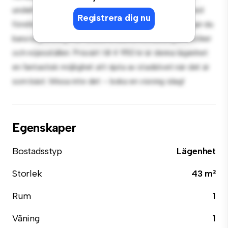
underhållning, och det eleganta köket är utrustat med
Registrera dig nu
förstklassiga apparater. Med sitt utmärkta läge ligger du
bara några steg från stadens bästa restauranger, butiker
och nöjesställen. Prisvärt till 4 950 kr är denna lägenhet
en fantastisk möjlighet att njuta av stadslivet när det är
som bäst. Missa inte det – boka en visning idag!
Egenskaper
Bostadsstyp
Lägenhet
Storlek
43 m²
Rum
1
Våning
1