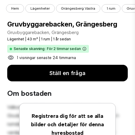
Hem
Lägenheter
Grängesberg Västra
1 rum
Gruv
Gruvbyggarebacken, Grängesberg
Gruvbyggarebacken, Grängesberg
Lägenhet
|
43 m²
|
1 rum
|
1 år sedan
Senaste skanning: För 2 timmar sedan
1 visningar senaste 24 timmarna
Ställ en fråga
Om bostaden
Välkommen till ditt nya urbana tillflyktsort på
Gruvbyggarebacken, Grängesberg! Denna moderna 1-
Registrera dig för att se alla
rumslägenhet erbjuder ett elegant och mysigt
bilder och detaljer för denna
vardagsrum. Den öppna planlösningen är perfekt för
hyresbostad