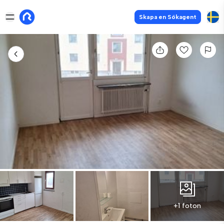
Skapa en Sökagent
+1 foton