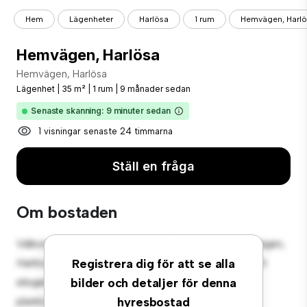
Hem
Lägenheter
Harlösa
1 rum
Hemvägen, Harl
Hemvägen, Harlösa
Hemvägen, Harlösa
Lägenhet
|
35 m²
|
1 rum
|
9 månader sedan
Senaste skanning: 9 minuter sedan
1 visningar senaste 24 timmarna
Ställ en fråga
Om bostaden
Välkommen till ditt nya urbana tillflyktsort på Hemvägen,
Harlösa! Denna moderna 1-rumslägenhet erbjuder ett
Registrera dig för att se alla
elegant och mysigt vardagsrum. Den öppna
bilder och detaljer för denna
planlösningen är perfekt för underhållning, och det
hyresbostad