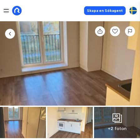
Skapa en Sökagent
+2 foton