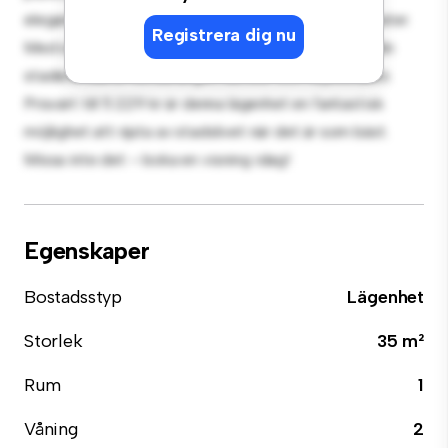
eleganta köket är utrustat med förstklassiga apparater.
Registrera dig nu
Med sitt utmärkta läge ligger du bara några steg från
stadens bästa restauranger, butiker och nöjesställen.
Prisvärt till 5 229 kr är denna lägenhet en fantastisk
möjlighet att njuta av stadslivet när det är som bäst.
Missa inte det – boka en visning idag!
Egenskaper
Bostadsstyp
Lägenhet
Storlek
35 m²
Rum
1
Våning
2