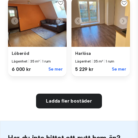
Löberöd
Harlösa
Lägenhet
|
35 m²
|
1 rum
Lägenhet
|
35 m²
|
1 rum
6 000 kr
Se mer
5 229 kr
Se mer
Ladda fler bostäder
Har du inte hittat ett nytt hem än?