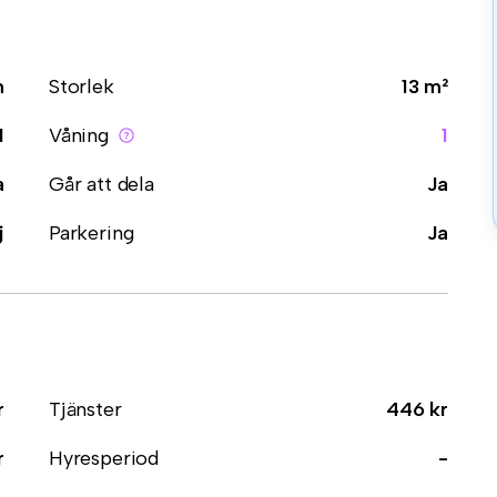
m
Storlek
13 m²
1
Våning
1
a
Går att dela
Ja
j
Parkering
Ja
r
Tjänster
446 kr
r
Hyresperiod
-