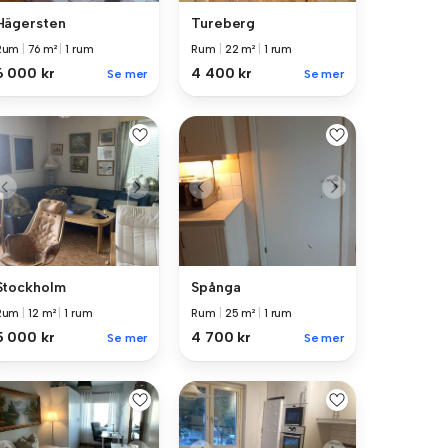
Hägersten
Tureberg
Rum
|
76 m²
|
1 rum
Rum
|
22 m²
|
1 rum
6 000 kr
4 400 kr
Se mer
Se mer
Stockholm
Spånga
Rum
|
12 m²
|
1 rum
Rum
|
25 m²
|
1 rum
5 000 kr
4 700 kr
Se mer
Se mer