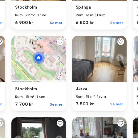
Stockholm
Spånga
Rum
|
22 m²
|
1 rum
Rum
|
16 m²
|
1 rum
6 900 kr
6 500 kr
r
Se mer
Se mer
Järva
Stockholm
Rum
|
18 m²
|
1 rum
Rum
|
15 m²
|
1 rum
7 500 kr
7 700 kr
r
Se mer
Se mer