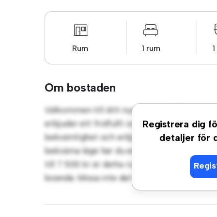
Rum
1 rum
1
Om bostaden
Välkommen till ditt nya mysiga tillflyktso
erbjuder ett fridfullt och privat vardagsrum
Registrera dig fö
bekvämlighet och erbjuder en bekväm säng, 
detaljer för
bekväma läge har du enkel tillgång till närl
till 7 500 kr är detta rum ett utmärkt alte
Regis
boende. Missa inte det – boka en visning ida