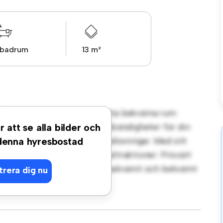
 badrum
13 m²
rt på Ibsengatan, Bromma! Detta bekväma rum
. Detta rum är inrett med nödvändigheter för din
r att se alla bilder och
en arbetsyta och förvaringslösningar. Med sitt
 denna hyresbostad
iggande bekvämligheter och attraktioner. Prisvärt
rnativ för dem som söker ett bekvämt och bekvämt
trera dig nu
g!