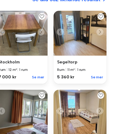
Stockholm
Segeltorp
Rum
|
12 m²
|
1 rum
Rum
|
11 m²
|
1 rum
7 000 kr
5 360 kr
Se mer
Se mer