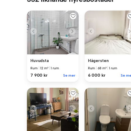
Huvudsta
Hägersten
Rum
|
12 m²
|
1 rum
Rum
|
68 m²
|
1 rum
7 900 kr
6 000 kr
Se mer
Se me