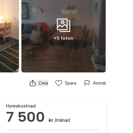
+5 foton
Dela
Spara
Anmäl
Hyreskostnad
7 500
kr
/månad