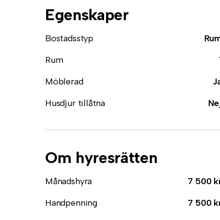
Egenskaper
Bostadsstyp
Ru
Rum
Möblerad
J
Husdjur tillåtna
Ne
Om hyresrätten
Månadshyra
7 500 k
Handpenning
7 500 k