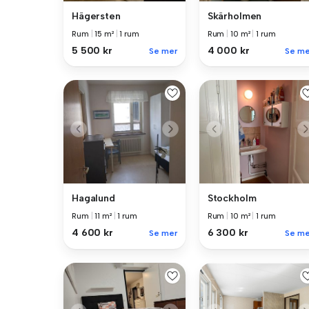
Hägersten
Skärholmen
Rum
|
15 m²
|
1 rum
Rum
|
10 m²
|
1 rum
5 500 kr
4 000 kr
Se mer
Se me
Hagalund
Stockholm
Rum
|
11 m²
|
1 rum
Rum
|
10 m²
|
1 rum
4 600 kr
6 300 kr
Se mer
Se me