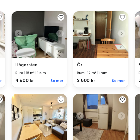
Hägersten
Ör
Rum
|
15 m²
|
1 rum
Rum
|
19 m²
|
1 rum
4 600 kr
3 500 kr
r
Se mer
Se mer